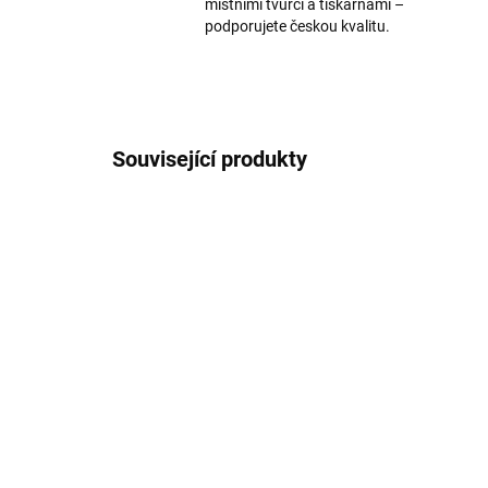
místními tvůrci a tiskárnami –
podporujete českou kvalitu.
Související produkty
SKLADEM
Zvolen z neba
Pe
ne