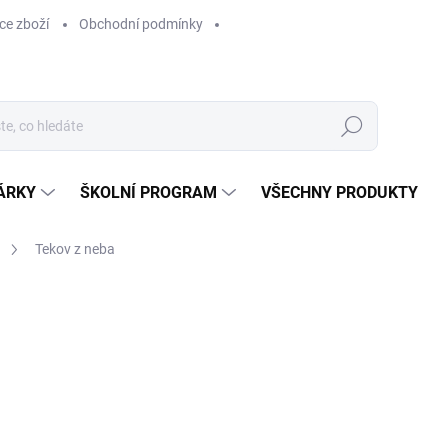
ce zboží
Obchodní podmínky
Hledat
ÁRKY
ŠKOLNÍ PROGRAM
VŠECHNY PRODUKTY
Tekov z neba
ocení
629 Kč
629 Kč bez DPH
Měrná
SKLADEM