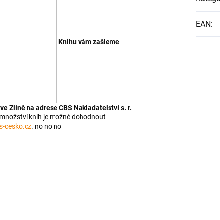
EAN
:
Knihu vám zašleme
e Zlíně na adrese CBS Nakladatelství s. r.
 množství knih je možné dohodnout
s-cesko.cz
. no no no