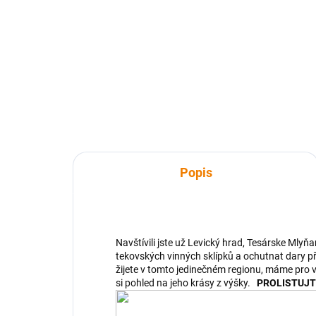
629 Kč
62
629 Kč bez DPH
629
Do košíku
Popis
Navštívili jste už Levický hrad, Tesárske Mlyňa
tekovských vinných sklípků a ochutnat dary p
žijete v tomto jedinečném regionu, máme pro 
si pohled na jeho krásy z výšky.
PROLISTUJT