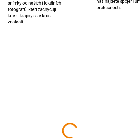
nás najdete spojení u
snímky od našich i lokálních
praktičnosti.
fotografů, kteří zachycují
krásu krajiny s láskou a
znalostí.
SKLADEM
SKL
zinsko a Senecko z
Stredné Považie z neb
ba