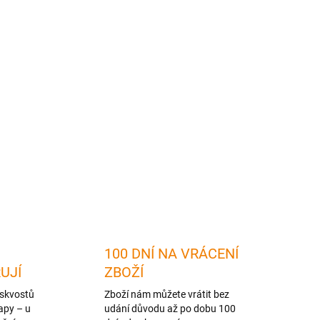
2026
MOŽNOSTI DORUČENÍ
Přidat do košíku
ZEPTAT SE
HLÍDAT
100 DNÍ NA VRÁCENÍ
RUJÍ
ZBOŽÍ
skvostů
Zboží nám můžete vrátit bez
apy – u
udání důvodu až po dobu 100