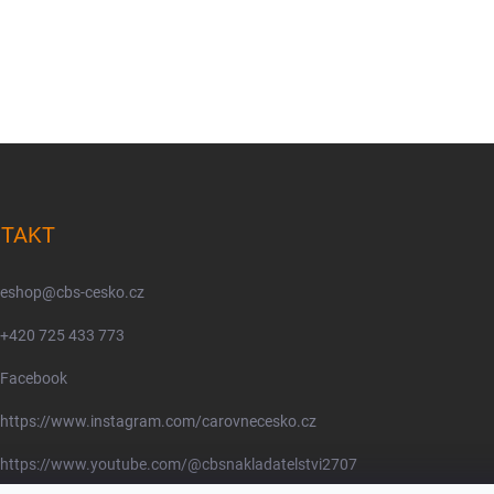
TAKT
eshop
@
cbs-cesko.cz
+420 725 433 773
Facebook
https://www.instagram.com/carovnecesko.cz
https://www.youtube.com/@cbsnakladatelstvi2707