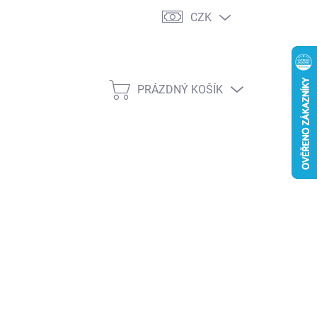
CZK
PRÁZDNÝ KOŠÍK
NÁKUPNÍ
KOŠÍK