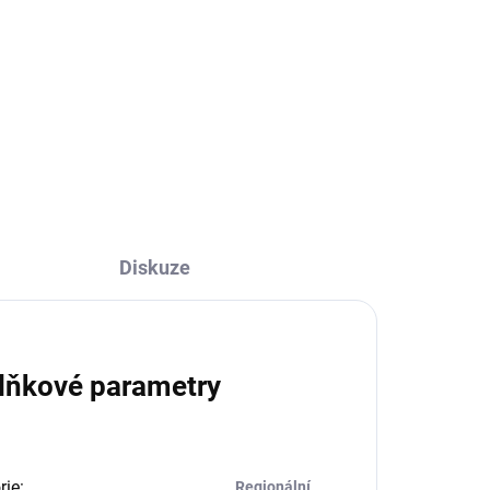
629 Kč
629 Kč bez DPH
Do košíku
Diskuze
lňkové parametry
rie
:
Regionální