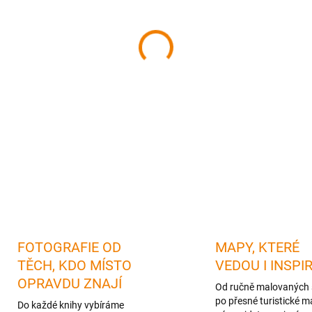
cena:
MŮŽEME DORUČIT DO:
11.08.
−
+
DETAILNÍ INFORMACE
FOTOGRAFIE OD
MAPY, KTERÉ
TĚCH, KDO MÍSTO
VEDOU I INSPI
OPRAVDU ZNAJÍ
Od ručně malovaných 
po přesné turistické m
Do každé knihy vybíráme