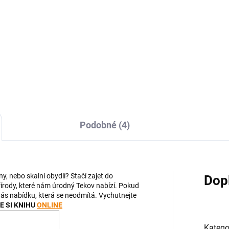
629 Kč
9 Kč
629 Kč bez DPH
 Kč bez DPH
Do košíku
Do košíku
Podobné (4)
ny, nebo skalní obydlí? Stačí zajet do
Dop
řírody, které nám úrodný Tekov nabízí. Pokud
vás nabídku, která se neodmítá. Vychutnejte
E SI KNIHU
ONLINE
Katego