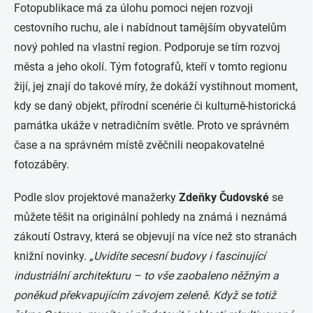
Fotopublikace má za úlohu pomoci nejen rozvoji
cestovního ruchu, ale i nabídnout tamějším obyvatelům
nový pohled na vlastní region. Podporuje se tím rozvoj
města a jeho okolí. Tým fotografů, kteří v tomto regionu
žijí, jej znají do takové míry, že dokáží vystihnout moment,
kdy se daný objekt, přírodní scenérie či kulturně-historická
památka ukáže v netradičním světle. Proto ve správném
čase a na správném místě zvěčnili neopakovatelné
fotozáběry.
Podle slov projektové manažerky
Zdeňky Čudovské
se
můžete těšit na originální pohledy na známá i neznámá
zákoutí Ostravy, která se objevují na více než sto stranách
knižní novinky.
„Uvidíte secesní budovy i fascinující
industriální architekturu – to vše zaobaleno něžným a
poněkud překvapujícím závojem zeleně. Když se totiž