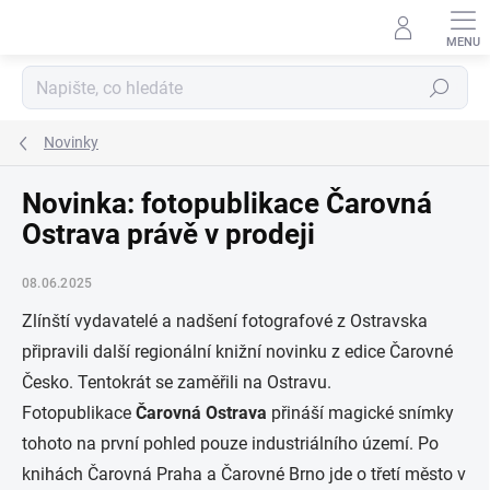
Přejít
na
obsah
Hledat
Novinky
Novinka: fotopublikace Čarovná
Ostrava právě v prodeji
08.06.2025
Zlínští vydavatelé a nadšení fotografové z Ostravska
připravili další regionální knižní novinku z edice Čarovné
Česko. Tentokrát se zaměřili na Ostravu.
Fotopublikace
Čarovná Ostrava
přináší magické snímky
tohoto na první pohled pouze industriálního území. Po
knihách Čarovná Praha a Čarovné Brno jde o třetí město v