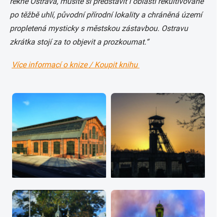
řekne Ostrava, musíte si představit i oblasti rekultivované
po těžbě uhlí, původní přírodní lokality a chráněná území
propletená mysticky s městskou zástavbou. Ostravu
zkrátka stojí za to objevit a prozkoumat.“
Více informací o knize / Koupit knihu