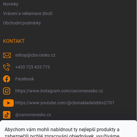
Novinky
Vrácení a reklamace zboží
Obchodní podmínky
KONTAKT
eshop
@
cbs-cesko.cz
+420 725 433 773
Facebook
https://www.instagram.com/carovnecesko.cz
https://www.youtube.com/@cbsnakladatelstvi2707
@carovnecesko.cz
Abychom vám mohli nabídnout ty nejlepší produkty a
zabezpečili rychlé zpracování objednávek, využíváme