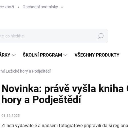
ce zboží
Obchodní podmínky
Hledat
ÁRKY
ŠKOLNÍ PROGRAM
VŠECHNY PRODUKTY
vné Lužické hory a Podještědí
Novinka: právě vyšla kniha
hory a Podještědí
09.12.2025
Zlínští vydavatelé a nadšení fotografové připravili další region