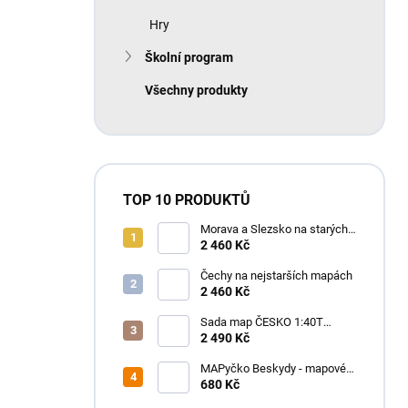
Hry
Školní program
Všechny produkty
TOP 10 PRODUKTŮ
Morava a Slezsko na starých
mapách - historický atlas
2 460 Kč
Moravy a Slezska (2025)
Čechy na nejstarších mapách
2 460 Kč
Sada map ČESKO 1:40T
SHOCart
2 490 Kč
MAPyčko Beskydy - mapové
funkční tričko - pánské
680 Kč