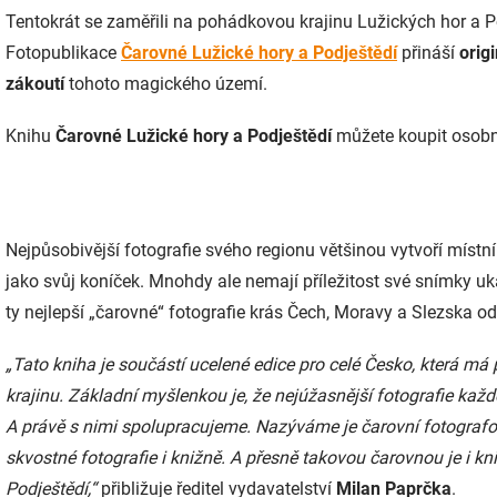
Tentokrát se zaměřili na pohádkovou krajinu Lužických hor a P
Fotopublikace
Čarovné Lužické hory a Podještědí
přináší
orig
zákoutí
tohoto magického území.
Knihu
Čarovné Lužické hory a Podještědí
můžete koupit osob
Nejpůsobivější fotografie svého regionu většinou vytvoří místní
jako svůj koníček. Mnohdy ale nemají příležitost své snímky uk
ty nejlepší „čarovné“ fotografie krás Čech, Moravy a Slezska od
„Tato kniha je součástí ucelené edice pro celé Česko, která má
krajinu. Základní myšlenkou je, že nejúžasnější fotografie každ
A právě s nimi spolupracujeme. Nazýváme je čarovní fotografov
skvostné fotografie i knižně. A přesně takovou čarovnou je i k
Podještědí,“
přibližuje ředitel vydavatelství
Milan Paprčka
.