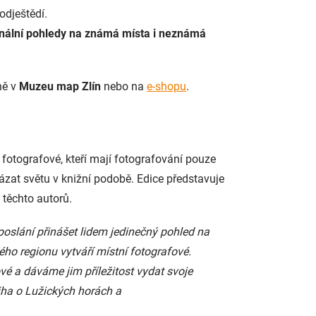
odještědí.
inální pohledy na známá místa i neznámá
ně v
Muzeu map Zlín
nebo na
e-shopu
.
 fotografové, kteří mají fotografování pouze
ázat světu v knižní podobě. Edice představuje
 těchto autorů.
 poslání přinášet lidem jedinečný pohled na
ého regionu vytváří místní fotografové.
é a dáváme jim příležitost vydat svoje
niha o Lužických horách a