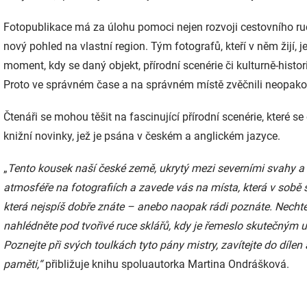
Fotopublikace má za úlohu pomoci nejen rozvoji cestovního ru
nový pohled na vlastní region. Tým fotografů, kteří v něm žijí, j
moment, kdy se daný objekt, přírodní scenérie či kulturně-hist
Proto ve správném čase a na správném místě zvěčnili neopako
Čtenáři se mohou těšit na fascinující přírodní scenérie, které s
knižní novinky, jež je psána v českém a anglickém jazyce.
„
Tento kousek naší české země, ukrytý mezi severními svahy a
atmosféře na fotografiích a zavede vás na místa, která v sobě sp
která nejspíš dobře znáte – anebo naopak rádi poznáte. Nechte 
nahlédněte pod tvořivé ruce sklářů, kdy je řemeslo skutečným
Poznejte při svých toulkách tyto pány mistry, zavítejte do dílen
paměti,“
přibližuje knihu spoluautorka Martina Ondrášková.