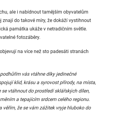
chu, ale i nabídnout tamějším obyvatelům
ej znají do takové míry, že dokáží vystihnout
orická památka ukáže v netradičním světle.
vatelné fotozáběry.
e objevují na více než sto padesáti stranách
 podhůřím vás vtáhne díky jedinečné
ojují klid, krásu a syrovost přírody, na místa,
se vtáhnout do prostředí sklářských dílen,
 uměním a tepajícím srdcem celého regionu.
 a věřím, že se vám zážitek vryje hluboko do