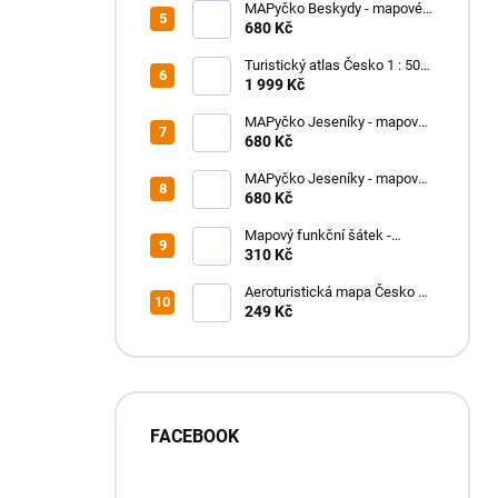
MAPyčko Beskydy - mapové
funkční tričko - dámské
680 Kč
Turistický atlas Česko 1 : 50
000
1 999 Kč
MAPyčko Jeseníky - mapové
funkční tričko - dámské
680 Kč
MAPyčko Jeseníky - mapové
funkční tričko - pánské
680 Kč
Mapový funkční šátek -
MAPfuša - různé turistické
310 Kč
mapy
Aeroturistická mapa Česko a
Slovensko
249 Kč
FACEBOOK