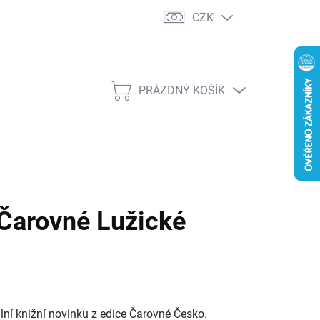
CZK
PRÁZDNÝ KOŠÍK
NÁKUPNÍ
KOŠÍK
 Čarovné Lužické
ální knižní novinku z edice Čarovné Česko.