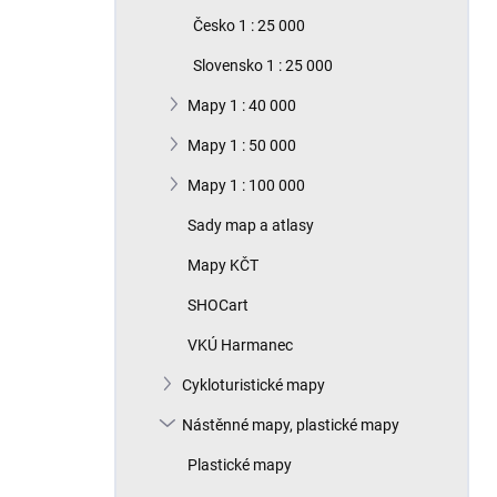
n
Česko 1 : 25 000
í
p
Slovensko 1 : 25 000
a
n
Mapy 1 : 40 000
e
Mapy 1 : 50 000
l
Mapy 1 : 100 000
Sady map a atlasy
Mapy KČT
SHOCart
VKÚ Harmanec
Cykloturistické mapy
Nástěnné mapy, plastické mapy
Plastické mapy