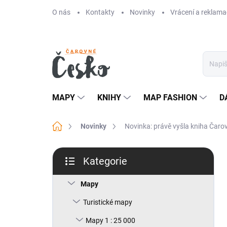
Přejít
O nás
Kontakty
Novinky
Vrácení a reklama
na
obsah
MAPY
KNIHY
MAP FASHION
D
Domů
Novinky
Novinka: právě vyšla kniha Čaro
P
Kategorie
o
Přeskočit
s
kategorie
t
Mapy
r
Turistické mapy
a
n
Mapy 1 : 25 000