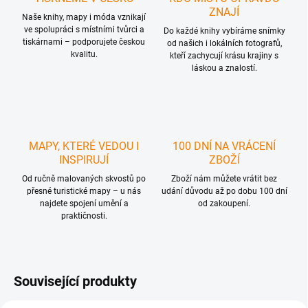
ZNAJÍ
Naše knihy, mapy i móda vznikají
ve spolupráci s místními tvůrci a
Do každé knihy vybíráme snímky
tiskárnami – podporujete českou
od našich i lokálních fotografů,
kvalitu.
kteří zachycují krásu krajiny s
láskou a znalostí.
MAPY, KTERÉ VEDOU I
100 DNÍ NA VRÁCENÍ
INSPIRUJÍ
ZBOŽÍ
Od ručně malovaných skvostů po
Zboží nám můžete vrátit bez
přesné turistické mapy – u nás
udání důvodu až po dobu 100 dní
najdete spojení umění a
od zakoupení.
praktičnosti.
Související produkty