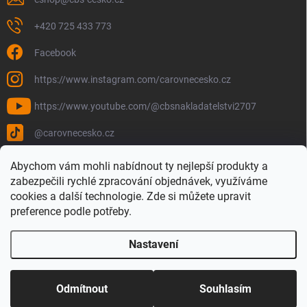
+420 725 433 773
Facebook
https://www.instagram.com/carovnecesko.cz
https://www.youtube.com/@cbsnakladatelstvi2707
@carovnecesko.cz
Abychom vám mohli nabídnout ty nejlepší produkty a
zabezpečili rychlé zpracování objednávek, využíváme
cookies a další technologie. Zde si můžete upravit
preference podle potřeby.
Nastavení
Copyright 2026
Čarovné Česko - Knihy, Mapy a Mapová móda
. Všechna
práva vyhrazena.
Upravit nastavení cookies
Odmítnout
Souhlasím
Vytvořil Shoptet