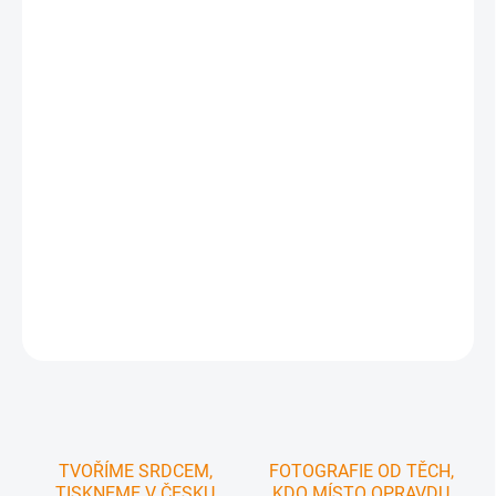
−
+
Přidat do košíku
Ručně malovaná mapa okresu Ústí nad Orlicí
✅ Snadná orientace v
mapě
✅ Pohodlnější plánování výletů - přesně vidíte jak zámek nebo
rozhledna vypadá
✅ Tipy na výlety a informace o zajímavostech v regionu
✅ Texty v češtině i angličtině
✅ V mapě zakresleny všechny naučné stezky,
pěší i vybrané cyklistické trasy
✅ Skládaná do batohu i nástěnná na stěnu
pokoje
DETAILNÍ INFORMACE
ZEPTAT SE
HLÍDAT
TVOŘÍME SRDCEM,
FOTOGRAFIE OD TĚCH,
TISKNEME V ČESKU
KDO MÍSTO OPRAVDU