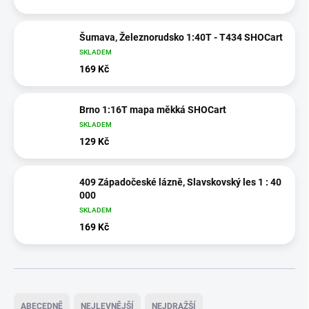
Šumava, Železnorudsko 1:40T - T434 SHOCart
SKLADEM
169 Kč
Brno 1:16T mapa měkká SHOCart
SKLADEM
129 Kč
409 Západočeské lázně, Slavskovský les 1 : 40
000
SKLADEM
169 Kč
Ř
a
ABECEDNĚ
NEJLEVNĚJŠÍ
NEJDRAŽŠÍ