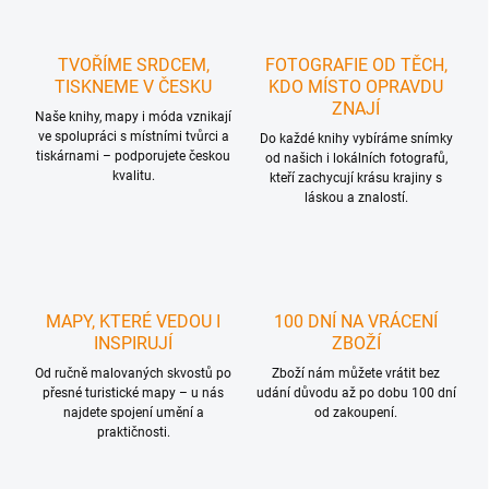
TVOŘÍME SRDCEM,
FOTOGRAFIE OD TĚCH,
TISKNEME V ČESKU
KDO MÍSTO OPRAVDU
ZNAJÍ
Naše knihy, mapy i móda vznikají
ve spolupráci s místními tvůrci a
Do každé knihy vybíráme snímky
tiskárnami – podporujete českou
od našich i lokálních fotografů,
kvalitu.
kteří zachycují krásu krajiny s
láskou a znalostí.
MAPY, KTERÉ VEDOU I
100 DNÍ NA VRÁCENÍ
INSPIRUJÍ
ZBOŽÍ
Od ručně malovaných skvostů po
Zboží nám můžete vrátit bez
přesné turistické mapy – u nás
udání důvodu až po dobu 100 dní
najdete spojení umění a
od zakoupení.
praktičnosti.