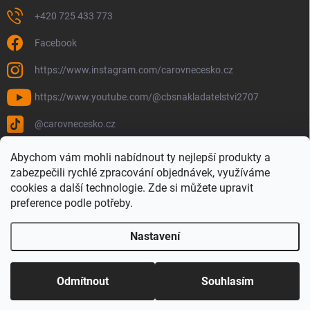
+420 725 433 773
Facebook
https://www.instagram.com/carovnecesko.cz
https://www.youtube.com/@cbsnakladatelstvi2707
@carovnecesko.cz
Abychom vám mohli nabídnout ty nejlepší produkty a
zabezpečili rychlé zpracování objednávek, využíváme
cookies a další technologie. Zde si můžete upravit
preference podle potřeby.
Nastavení
Copyright 2026
Čarovné Česko - Knihy, Mapy a Mapová móda
. Všechna
práva vyhrazena.
Upravit nastavení cookies
Odmítnout
Souhlasím
Vytvořil Shoptet