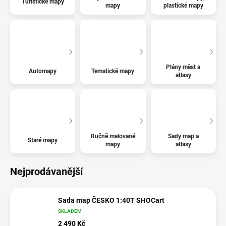
Turistické mapy
mapy
plastické mapy
Plány měst a
Automapy
Tematické mapy
atlasy
Ručně malované
Sady map a
Staré mapy
mapy
atlasy
Nejprodávanější
Sada map ČESKO 1:40T SHOCart
SKLADEM
2 490 Kč