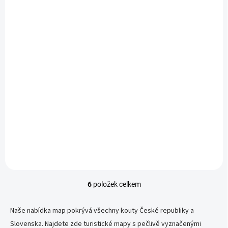
SKLADEM
SKLADEM
225 Tribeč, Považský
TM 137 - Tribeč -
Inovec, Vtáčnik 1 :
Pohronský Inovec -
100 000
Topoľčianky
129 Kč
179 Kč
129 Kč bez DPH
179 Kč bez DPH
Do košíku
Do košíku
6
položek celkem
O
v
l
Naše nabídka map pokrývá všechny kouty České republiky a
á
Slovenska. Najdete zde turistické mapy s pečlivě vyznačenými
d