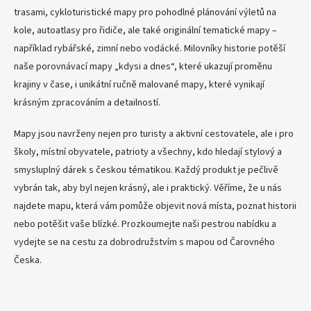
a
trasami, cykloturistické mapy pro pohodlné plánování výletů na
c
kole, autoatlasy pro řidiče, ale také originální tematické mapy –
í
například rybářské, zimní nebo vodácké. Milovníky historie potěší
p
r
naše porovnávací mapy „kdysi a dnes“, které ukazují proměnu
v
krajiny v čase, i unikátní ručně malované mapy, které vynikají
k
krásným zpracováním a detailností.
y
v
ý
Mapy jsou navrženy nejen pro turisty a aktivní cestovatele, ale i pro
p
školy, místní obyvatele, patrioty a všechny, kdo hledají stylový a
i
smysluplný dárek s českou tématikou. Každý produkt je pečlivě
s
u
vybrán tak, aby byl nejen krásný, ale i praktický. Věříme, že u nás
najdete mapu, která vám pomůže objevit nová místa, poznat historii
nebo potěšit vaše blízké. Prozkoumejte naši pestrou nabídku a
vydejte se na cestu za dobrodružstvím s mapou od Čarovného
Česka.