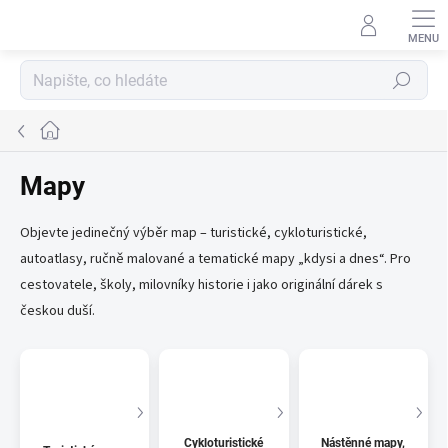
Přejít
na
obsah
Hledat
Domů
Mapy
Objevte jedinečný výběr map – turistické, cykloturistické,
autoatlasy, ručně malované a tematické mapy „kdysi a dnes“. Pro
cestovatele, školy, milovníky historie i jako originální dárek s
českou duší.
Cykloturistické
Nástěnné mapy,