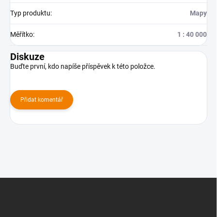
Typ produktu
:
Mapy
Měřítko
:
1 : 40 000
Diskuze
Buďte první, kdo napíše příspěvek k této položce.
Přidat komentář
Z
á
p
a