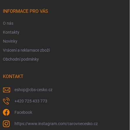
t
í
INFORMACE PRO VÁS
O nás
Kontakty
Novinky
Vrácení a reklamace zboží
Obchodní podmínky
KONTAKT
eshop
@
cbs-cesko.cz
+420 725 433 773
Facebook
https://www.instagram.com/carovnecesko.cz