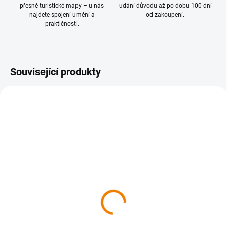
přesné turistické mapy – u nás
udání důvodu až po dobu 100 dní
najdete spojení umění a
od zakoupení.
praktičnosti.
Související produkty
NOVINKA
SKLADEM
SKLADEM
430 Železné hory 1 : 40
422 Nymbursko 1 : 40
000, s aplikací MAP
000
Explorer
169 Kč
169 Kč
169 Kč bez DPH