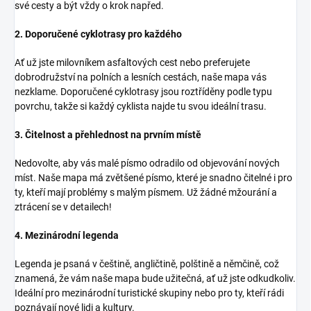
své cesty a být vždy o krok napřed.
2. Doporučené cyklotrasy pro každého
Ať už jste milovníkem asfaltových cest nebo preferujete
dobrodružství na polních a lesních cestách, naše mapa vás
nezklame. Doporučené cyklotrasy jsou roztříděny podle typu
povrchu, takže si každý cyklista najde tu svou ideální trasu.
3. Čitelnost a přehlednost na prvním místě
Nedovolte, aby vás malé písmo odradilo od objevování nových
míst. Naše mapa má zvětšené písmo, které je snadno čitelné i pro
ty, kteří mají problémy s malým písmem. Už žádné mžourání a
ztrácení se v detailech!
4. Mezinárodní legenda
Legenda je psaná v češtině, angličtině, polštině a němčině, což
znamená, že vám naše mapa bude užitečná, ať už jste odkudkoliv.
Ideální pro mezinárodní turistické skupiny nebo pro ty, kteří rádi
poznávají nové lidi a kultury.