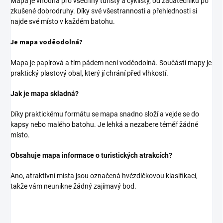
Mapa je vhodná pro všechny turisty a cyklisty, od začátečníků po
zkušené dobrodruhy. Díky své všestrannosti a přehlednosti si
najde své místo v každém batohu.
Je mapa voděodolná?
Mapa je papírová a tím pádem není voděodolná. Součástí mapy je
praktický plastový obal, který jí chrání před vlhkostí.
Jak je mapa skladná?
Díky praktickému formátu se mapa snadno složí a vejde se do
kapsy nebo malého batohu. Je lehká a nezabere téměř žádné
místo.
Obsahuje mapa informace o turistických atrakcích?
Ano, atraktivní místa jsou označená hvězdičkovou klasifikací,
takže vám neunikne žádný zajímavý bod.