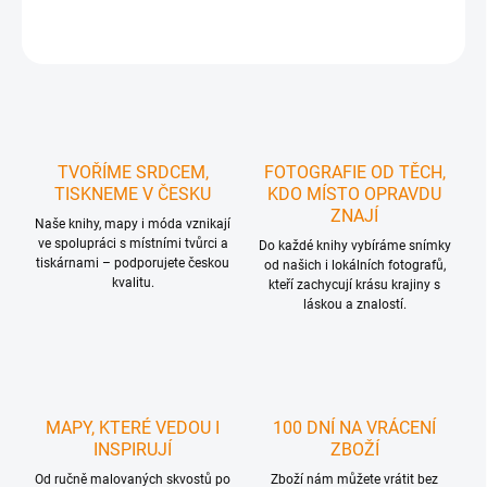
ZEPTAT SE
HLÍDAT
TVOŘÍME SRDCEM,
FOTOGRAFIE OD TĚCH,
TISKNEME V ČESKU
KDO MÍSTO OPRAVDU
ZNAJÍ
Naše knihy, mapy i móda vznikají
ve spolupráci s místními tvůrci a
Do každé knihy vybíráme snímky
tiskárnami – podporujete českou
od našich i lokálních fotografů,
kvalitu.
kteří zachycují krásu krajiny s
láskou a znalostí.
MAPY, KTERÉ VEDOU I
100 DNÍ NA VRÁCENÍ
INSPIRUJÍ
ZBOŽÍ
Od ručně malovaných skvostů po
Zboží nám můžete vrátit bez