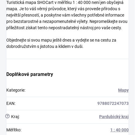
Turistická mapa SHOCart v měřítku 1 : 40 000 není jen obyčejná
mapa. Je to váš věrný průvodce, který vás provede přírodou s
největší přesností, a poskytne vám všechny potřebné informace
pro bezstarostné a nezapomenutelné výlety. Nepromeškejte svou
příležitost získat tento nepostradatelný nástroj pro vaše cesty.
Objednejte si svou mapu ještě dnes a vydejte se na cestu za
dobrodružstvím s jistotou a klidem v duši.
Doplňkové parametry
Kategorie
:
Mapy
EAN
:
9788072247073
?
Kraj
:
Pardubický kraj
Měřítko
:
1 : 40 000