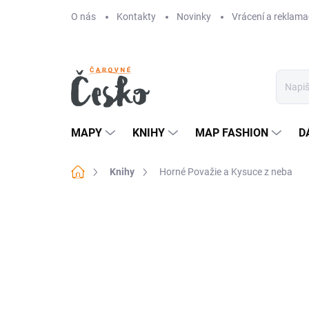
Přejít
O nás
Kontakty
Novinky
Vrácení a reklama
na
obsah
MAPY
KNIHY
MAP FASHION
D
Domů
Knihy
Horné Považie a Kysuce z neba
Neohodnoceno
Podrobnosti hodn