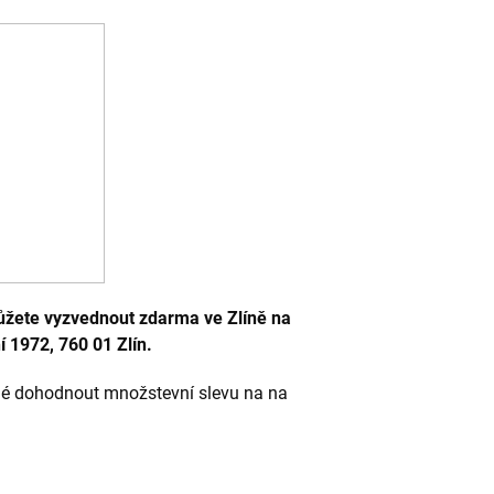
ůžete vyzvednout zdarma ve Zlíně na
í 1972, 760 01 Zlín.
né dohodnout množstevní slevu na na