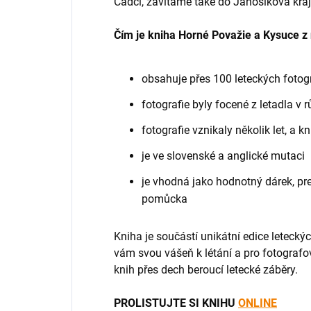
Čadcí, zavítáme také do Jánošíkova kraj
Čím je kniha Horné Považie a Kysuce z
obsahuje přes 100 leteckých fotogr
fotografie byly focené z letadla v
fotografie vznikaly několik let, a 
je ve slovenské a anglické mutaci
je vhodná jako hodnotný dárek, pr
pomůcka
Kniha je součástí unikátní edice letecký
vám svou vášeň k létání a pro fotografo
knih přes dech beroucí letecké záběry.
PROLISTUJTE SI KNIHU
ONLINE