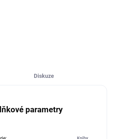
629 Kč
629 Kč bez DPH
Do košíku
Diskuze
lňkové parametry
rie
:
Knihy