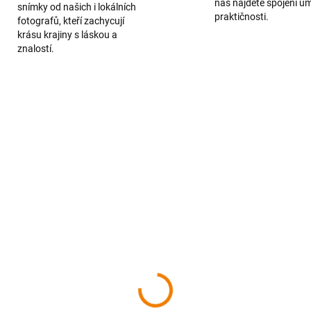
nás najdete spojení u
snímky od našich i lokálních
praktičnosti.
fotografů, kteří zachycují
krásu krajiny s láskou a
znalostí.
SKLADEM
SKL
šťany a okolie z neba
Tekov z neba