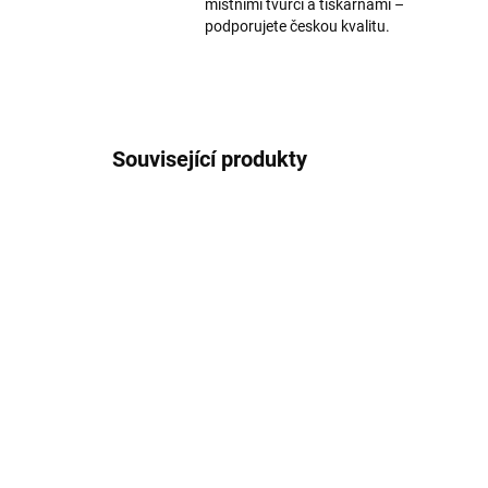
místními tvůrci a tiskárnami –
podporujete českou kvalitu.
Související produkty
SKLADEM
Trnava z neba
Pie