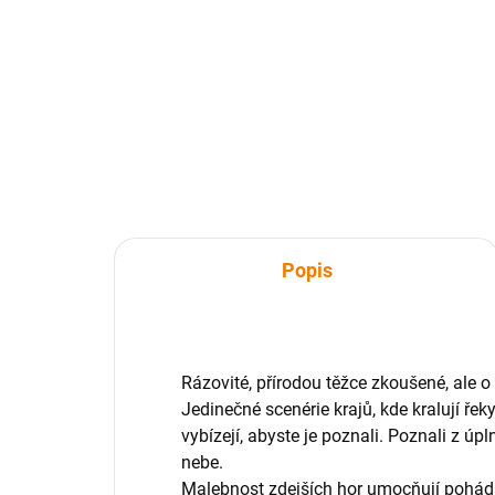
629 Kč
62
629 Kč bez DPH
629
Do košíku
Popis
Rázovité, přírodou těžce zkoušené, ale 
Jedinečné scenérie krajů, kde kralují ře
vybízejí, abyste je poznali. Poznali z úp
nebe.
Malebnost zdejších hor umocňují pohádk