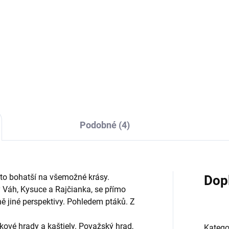
9 Kč
629 Kč
 Kč bez DPH
629 Kč bez DPH
Do košíku
Do košíku
Podobné (4)
o to bohatší na všemožné krásy.
Dop
ky Váh, Kysuce a Rajčianka, se přímo
lně jiné perspektivy. Pohledem ptáků. Z
ové hrady a kaštiely. Považský hrad,
Katego