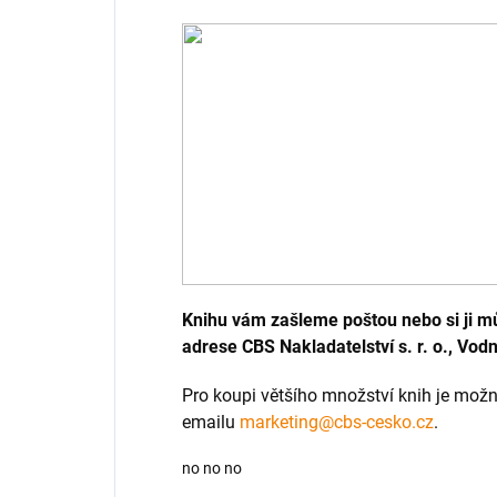
Knihu vám zašleme poštou nebo si ji m
adrese CBS Nakladatelství s. r. o., Vodn
Pro koupi většího množství knih je mož
emailu
marketing@cbs-cesko.cz
.
no no no