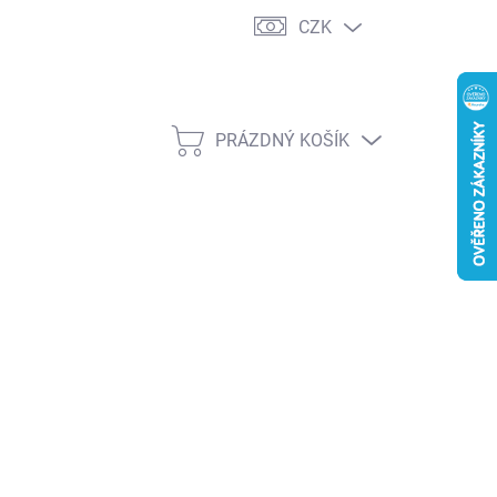
CZK
PRÁZDNÝ KOŠÍK
NÁKUPNÍ
KOŠÍK