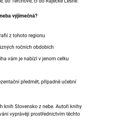
e, do Terchové, či do Rajecké Lesné.
 neba výjimečná?
afií z tohoto regionu
 různých ročních obdobích
kniha vám je nabízí v jenom celku
ezentační předmět, případně učební
ch knih Slovensko z nebe. Autoři knihy
vání vyprávějí prostřednictvím těchto