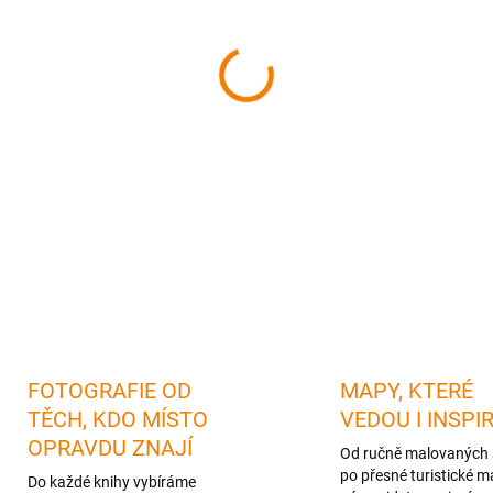
cena:
MŮŽEME DORUČIT DO:
12.08.
−
+
DETAILNÍ INFORMACE
FOTOGRAFIE OD
MAPY, KTERÉ
TĚCH, KDO MÍSTO
VEDOU I INSPI
OPRAVDU ZNAJÍ
Od ručně malovaných 
po přesné turistické m
Do každé knihy vybíráme