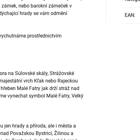
ký zámek, nebo barokní zámeček v
 dýchající hrady se vám odmění
EAN
:
i vychutnáme prostřednictvím
ra na Súlovské skály, Strážovské
 majestátní vrch Kľak nebo Rajeckou
hřeben Malé Fatry jak drží stráž nad
e vynechat symbol Malé Fatry, Velký
 jen hrady a příroda, ale i města a
i nad Považskou Bystricí, Žilinou a