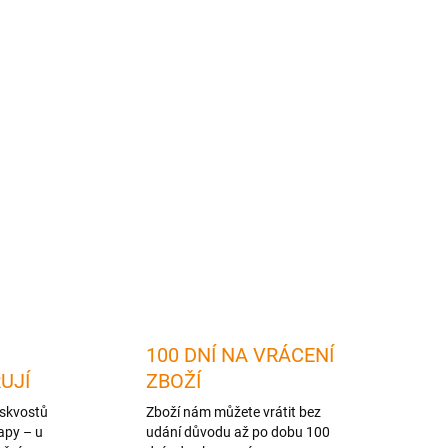
2026
MOŽNOSTI DORUČENÍ
Přidat do košíku
ZEPTAT SE
HLÍDAT
100 DNÍ NA VRÁCENÍ
RUJÍ
ZBOŽÍ
skvostů
Zboží nám můžete vrátit bez
apy – u
udání důvodu až po dobu 100