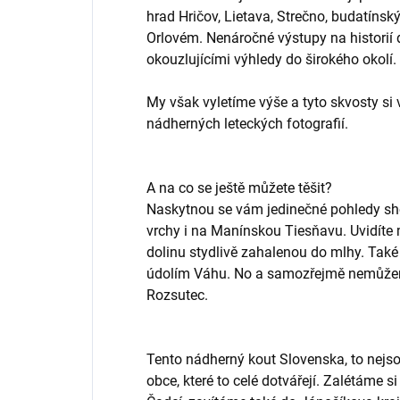
hrad Hričov, Lietava, Strečno, budatíns
Orlovém. Nenáročné výstupy na historií
okouzlujícími výhledy do širokého okolí.
My však vyletíme výše a tyto skvosty s
nádherných leteckých fotografií.
A na co se ještě můžete těšit?
Naskytnou se vám jedinečné pohledy sho
vrchy i na Manínskou Tiesňavu. Uvidíte
dolinu stydlivě zahalenou do mlhy. Také 
údolím Váhu. No a samozřejmě nemůžem
Rozsutec.
Tento nádherný kout Slovenska, to nejsou
obce, které to celé dotvářejí. Zalétáme s