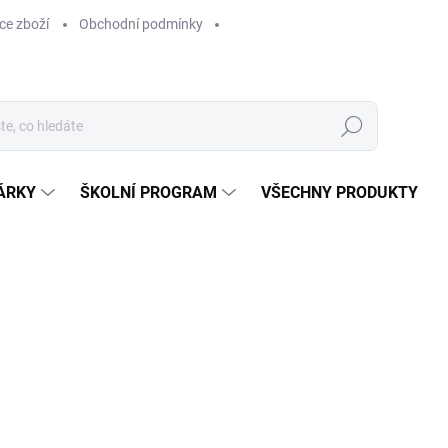
ce zboží
Obchodní podmínky
Hledat
ÁRKY
ŠKOLNÍ PROGRAM
VŠECHNY PRODUKTY
ocení
629 Kč
629 Kč bez DPH
Měrná
SKLADEM