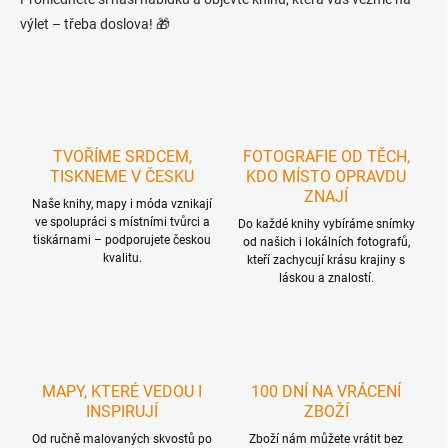
výlet – třeba doslova! 🎁
TVOŘÍME SRDCEM,
FOTOGRAFIE OD TĚCH,
TISKNEME V ČESKU
KDO MÍSTO OPRAVDU
ZNAJÍ
Naše knihy, mapy i móda vznikají
ve spolupráci s místními tvůrci a
Do každé knihy vybíráme snímky
tiskárnami – podporujete českou
od našich i lokálních fotografů,
kvalitu.
kteří zachycují krásu krajiny s
láskou a znalostí.
MAPY, KTERÉ VEDOU I
100 DNÍ NA VRÁCENÍ
INSPIRUJÍ
ZBOŽÍ
Od ručně malovaných skvostů po
Zboží nám můžete vrátit bez