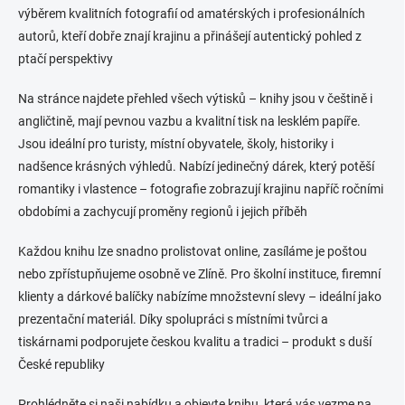
í
výběrem kvalitních fotografií od amatérských i profesionálních
p
autorů, kteří dobře znají krajinu a přinášejí autentický pohled z
r
v
ptačí perspektivy
k
y
Na stránce najdete přehled všech výtisků – knihy jsou v češtině i
v
angličtině, mají pevnou vazbu a kvalitní tisk na lesklém papíře.
ý
p
Jsou ideální pro turisty, místní obyvatele, školy, historiky i
i
nadšence krásných výhledů. Nabízí jedinečný dárek, který potěší
s
romantiky i vlastence – fotografie zobrazují krajinu napříč ročními
u
obdobími a zachycují proměny regionů i jejich příběh
Každou knihu lze snadno prolistovat online, zasíláme je poštou
nebo zpřístupňujeme osobně ve Zlíně. Pro školní instituce, firemní
klienty a dárkové balíčky nabízíme množstevní slevy – ideální jako
prezentační materiál. Díky spolupráci s místními tvůrci a
tiskárnami podporujete českou kvalitu a tradici – produkt s duší
České republiky
Prohlédněte si naši nabídku a objevte knihu, která vás vezme na