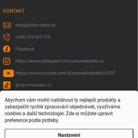
KONTAKT
eshop
@
cbs-cesko.cz
+420 725 433 773
Facebook
https://www.instagram.com/carovnecesko.cz
https://www.youtube.com/@cbsnakladatelstvi2707
@carovnecesko.cz
Abychom vám mohli nabídnout ty nejlepší produkty a
zabezpečili rychlé zpracování objednávek, využíváme
cookies a další technologie. Zde si můžete upravit
preference podle potřeby.
Nastavení