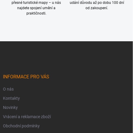
přesné turistické mapy – u nás
udání důvodu až po dobu 100 dní
najdete spojení umění a
od zakoupení.
praktičnosti.
Z
á
p
a
t
í
INFORMACE PRO VÁS
O nás
Kontakty
Novinky
Vrácení a reklamace zboží
Obchodní podmínky