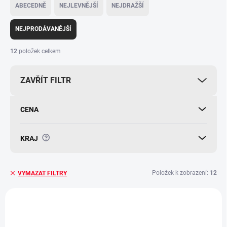
a
ABECEDNĚ
NEJLEVNĚJŠÍ
NEJDRAŽŠÍ
z
e
NEJPRODÁVANĚJŠÍ
n
í
12
položek celkem
p
r
ZAVŘÍT FILTR
o
d
u
CENA
k
t
ů
?
KRAJ
Položek k zobrazení:
12
VYMAZAT FILTRY
V
ý
NOVINKA
p
TIP
i