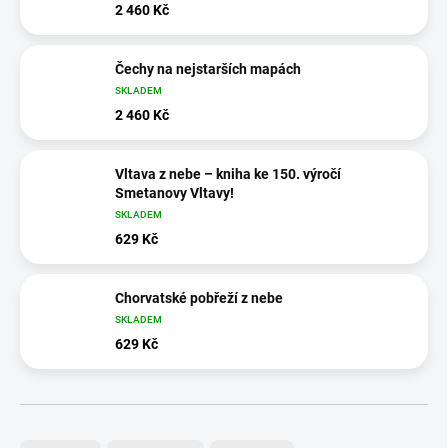
2 460 Kč
Čechy na nejstarších mapách
SKLADEM
2 460 Kč
Vltava z nebe – kniha ke 150. výročí
Smetanovy Vltavy!
SKLADEM
629 Kč
Chorvatské pobřeží z nebe
SKLADEM
629 Kč
Ř