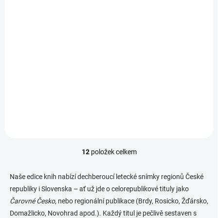
SKLADEM
SKLADEM
Kniha - Milevsko a
Kniha -
okolí z nebe
Českokrumlovsko z
nebe
629 Kč
629 Kč
629 Kč bez DPH
629 Kč bez DPH
Do košíku
Do košíku
12
položek celkem
O
v
l
Naše edice knih nabízí dechberoucí letecké snímky regionů České
á
republiky i Slovenska – ať už jde o celorepublikové tituly jako
d
Čarovné Česko
, nebo regionální publikace (Brdy, Rosicko, Žďársko,
a
c
Domažlicko, Novohrad apod.). Každý titul je pečlivě sestaven s