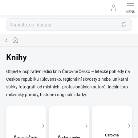
Přejít
na
obsah
Hledat
Domů
Knihy
Objevte inspirativní edici knih Čarovné Česko – letecké pohledy na
Českou republiku i Slovensko, regionální skvosty z nebe, unikátní
sbírky fotografií od místních i profesionálních autorů. Ideální pro
milovníky přírody, historie i originální dárky.
Čarovné
Čarovné Česko
Česko z nebe