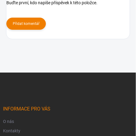
Buďte první, kdo napíše příspěvek k této položce.
Přidat komentář
Z
á
p
a
t
í
INFORMACE PRO VÁS
O nás
Kontakty