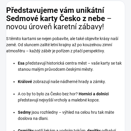
Představujeme vám unikátní
Sedmové karty Česko z nebe
–
novou úroveň karetní zábavy!
S těmito kartami se nejen pobavíte, ale také objevíte krásy naší
země. Od sluncem zalité letní krajiny až po kouzelnou zimní
atmosféru – každý záběr je pořízen z ptačí perspektivy.
Esa
představují historická centra měst – vaše karty se tak
stanou malým průvodcem českými městy.
Králové
zobrazují naše nádherné hrady a zámky.
A co by to bylo za Česko bez hor?
Horníci a dolníci
představují nejvyšší vrcholy a malebné kopce.
Sedmy
jsou rozhledny – výhled na celou hru tak máte
doslova na dlani.
Osmičky
patří řekám a vodním tokům,
devítky
odhalují