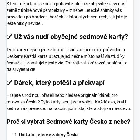
S těmito kartami se nejen pobavíte, ale také objevíte krásy naší
země z úplně nové perspektivy – z nebe! Letecké snímky vás
provedou po hradech, horách i historických centrech, jak jste je
ještě nikdy neviděli.
✅ Už vás nudí obyčejné sedmové karty?
Tyto karty nejsou jen ke hraní – jsou vaším malým průvodcem
Českem! Každá karta ukazuje jedinečné místo naší vlasti, díky
čemuž si ji zamilujete ještě víc. Zahrajte si a zároveň naplánujte
další výletní cíl!
✅ Dárek, který potěší a překvapí
Hrajete s rodinou, přáteli nebo hledáte originální dárek pro
milovníka Česka? Tyto karty jsou jasná volba. Každé eso, král i
sedma vás přenesou na fascinující místa, která stojí za návštěvu.
Proč si vybrat Sedmové karty Česko z nebe?
Unikátní letecké záběry Česka