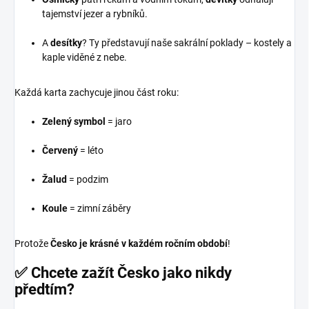
tajemství jezer a rybníků.
A
desítky
? Ty představují naše sakrální poklady – kostely a
kaple viděné z nebe.
Každá karta zachycuje jinou část roku:
Zelený symbol
= jaro
Červený
= léto
Žalud
= podzim
Koule
= zimní záběry
Protože
Česko je krásné v každém ročním období
!
✅ Chcete zažít Česko jako nikdy
předtím?