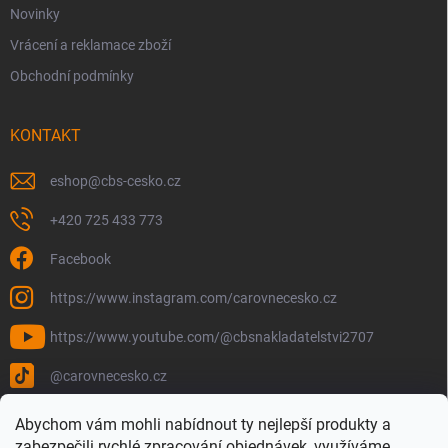
Novinky
Vrácení a reklamace zboží
Obchodní podmínky
KONTAKT
eshop
@
cbs-cesko.cz
+420 725 433 773
Facebook
https://www.instagram.com/carovnecesko.cz
https://www.youtube.com/@cbsnakladatelstvi2707
@carovnecesko.cz
Abychom vám mohli nabídnout ty nejlepší produkty a
zabezpečili rychlé zpracování objednávek, využíváme