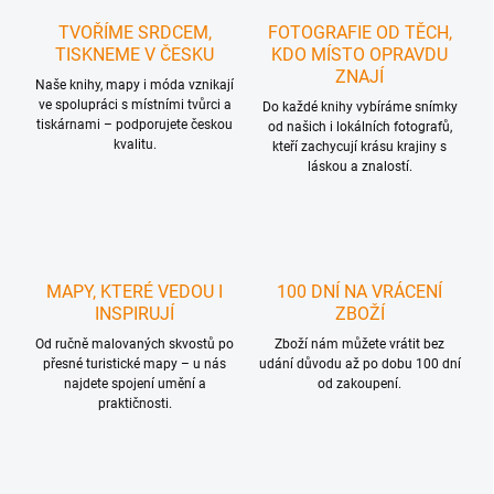
TVOŘÍME SRDCEM,
FOTOGRAFIE OD TĚCH,
TISKNEME V ČESKU
KDO MÍSTO OPRAVDU
ZNAJÍ
Naše knihy, mapy i móda vznikají
ve spolupráci s místními tvůrci a
Do každé knihy vybíráme snímky
tiskárnami – podporujete českou
od našich i lokálních fotografů,
kvalitu.
kteří zachycují krásu krajiny s
láskou a znalostí.
MAPY, KTERÉ VEDOU I
100 DNÍ NA VRÁCENÍ
INSPIRUJÍ
ZBOŽÍ
Od ručně malovaných skvostů po
Zboží nám můžete vrátit bez
přesné turistické mapy – u nás
udání důvodu až po dobu 100 dní
najdete spojení umění a
od zakoupení.
praktičnosti.