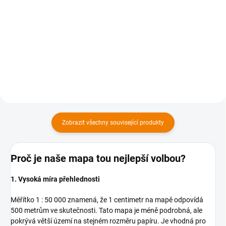
169 Kč
169 Kč bez DPH
169 Kč bez DPH
Do košíku
Do košíku
Zobrazit všechny související produkty
Proč je naše mapa tou nejlepší volbou?
1. Vysoká míra přehlednosti
Měřítko 1 : 50 000 znamená, že 1 centimetr na mapě odpovídá
500 metrům ve skutečnosti. Tato mapa je méně podrobná, ale
pokrývá větší území na stejném rozměru papíru. Je vhodná pro