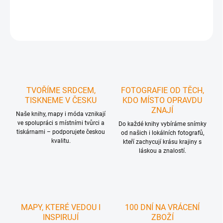
DETAILNÍ INFORMACE
ZEPTAT SE
HLÍDAT
TVOŘÍME SRDCEM,
FOTOGRAFIE OD TĚCH,
TISKNEME V ČESKU
KDO MÍSTO OPRAVDU
ZNAJÍ
Naše knihy, mapy i móda vznikají
ve spolupráci s místními tvůrci a
Do každé knihy vybíráme snímky
tiskárnami – podporujete českou
od našich i lokálních fotografů,
kvalitu.
kteří zachycují krásu krajiny s
láskou a znalostí.
MAPY, KTERÉ VEDOU I
100 DNÍ NA VRÁCENÍ
INSPIRUJÍ
ZBOŽÍ