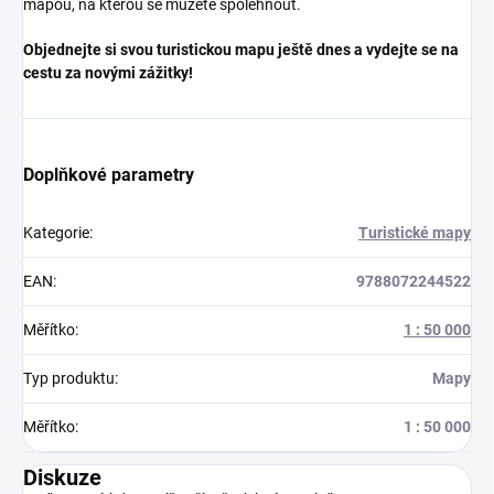
mapou, na kterou se můžete spolehnout.
Objednejte si svou turistickou mapu ještě dnes a vydejte se na
cestu za novými zážitky!
Doplňkové parametry
Kategorie
:
Turistické mapy
EAN
:
9788072244522
Měřítko
:
1 : 50 000
Typ produktu
:
Mapy
Měřítko
:
1 : 50 000
Diskuze