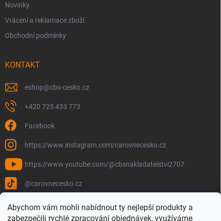
Novinky
Vrácení a reklamace zboží
Obchodní podmínky
KONTAKT
eshop
@
cbs-cesko.cz
+420 725 433 773
Facebook
https://www.instagram.com/carovnecesko.cz
https://www.youtube.com/@cbsnakladatelstvi2707
@carovnecesko.cz
Abychom vám mohli nabídnout ty nejlepší produkty a
zabezpečili rychlé zpracování objednávek, využíváme