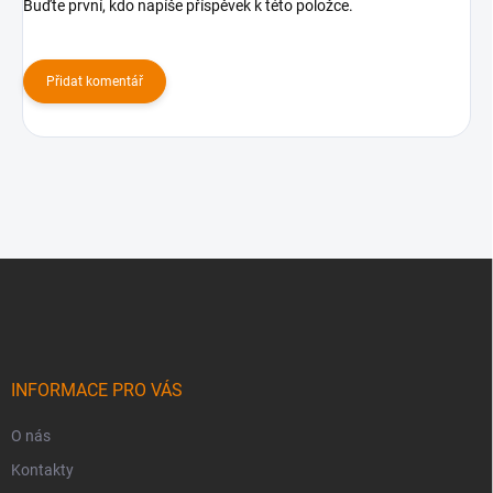
Buďte první, kdo napíše příspěvek k této položce.
Přidat komentář
Z
á
p
a
t
í
INFORMACE PRO VÁS
O nás
Kontakty