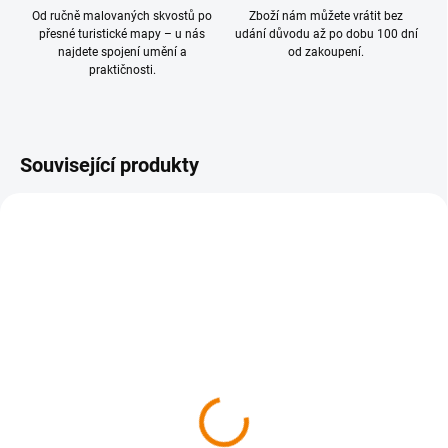
Od ručně malovaných skvostů po
Zboží nám můžete vrátit bez
přesné turistické mapy – u nás
udání důvodu až po dobu 100 dní
najdete spojení umění a
od zakoupení.
praktičnosti.
Související produkty
SKLADEM
SKLADEM
1079 Malé Karpaty,
1080 Považie, Hlohovec
Červený Kameň 1 : 50
1 : 50 000
000
169 Kč