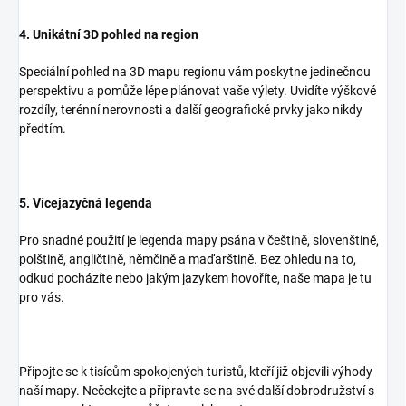
4. Unikátní 3D pohled na region
Speciální pohled na 3D mapu regionu vám poskytne jedinečnou
perspektivu a pomůže lépe plánovat vaše výlety. Uvidíte výškové
rozdíly, terénní nerovnosti a další geografické prvky jako nikdy
předtím.
5. Vícejazyčná legenda
Pro snadné použití je legenda mapy psána v češtině, slovenštině,
polštině, angličtině, němčině a maďarštině. Bez ohledu na to,
odkud pocházíte nebo jakým jazykem hovoříte, naše mapa je tu
pro vás.
Připojte se k tisícům spokojených turistů, kteří již objevili výhody
naší mapy. Nečekejte a připravte se na své další dobrodružství s