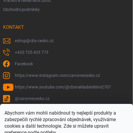
Vrácení a reklamace zboží
Obchodní podmínky
KONTAKT
eshop
@
cbs-cesko.cz
+420 725 433 773
Facebook
https://www.instagram.com/carovnecesko.cz
https://www.youtube.com/@cbsnakladatelstvi2707
@carovnecesko.cz
Abychom vám mohli nabídnout ty nejlepší produkty a
zabezpečili rychlé zpracování objednávek, využíváme
cookies a další technologie. Zde si můžete upravit
preference podle potřeby.