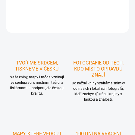
DETAILNÍ INFORMACE
ZEPTAT SE
HLÍDAT
TVOŘÍME SRDCEM,
FOTOGRAFIE OD TĚCH,
TISKNEME V ČESKU
KDO MÍSTO OPRAVDU
ZNAJÍ
Naše knihy, mapy i móda vznikají
ve spolupráci s místními tvůrci a
Do každé knihy vybíráme snímky
tiskárnami – podporujete českou
od našich i lokálních fotografů,
kvalitu.
kteří zachycují krásu krajiny s
láskou a znalostí.
MAPY, KTERÉ VEDOU I
100 DNÍ NA VRÁCENÍ