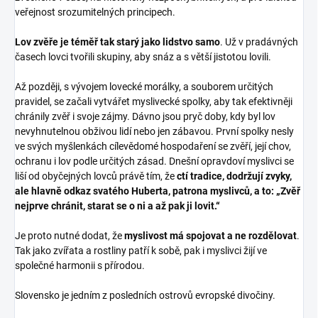
veřejnost srozumitelných principech.
Lov zvěře je téměř tak starý jako lidstvo samo
. Už v pradávných
časech lovci tvořili skupiny, aby snáz a s větší jistotou lovili.
Až později, s vývojem lovecké morálky, a souborem určitých
pravidel, se začali vytvářet myslivecké spolky, aby tak efektivněji
chránily zvěř i svoje zájmy. Dávno jsou pryč doby, kdy byl lov
nevyhnutelnou obživou lidí nebo jen zábavou. První spolky nesly
ve svých myšlenkách cílevědomé hospodaření se zvěří, její chov,
ochranu i lov podle určitých zásad. Dnešní opravdoví myslivci se
liší od obyčejných lovců právě tím, že
ctí tradice, dodržují zvyky,
ale hlavně odkaz svatého Huberta, patrona myslivců, a to: „Zvěř
nejprve chránit, starat se o ni a až pak ji lovit.“
Je proto nutné dodat, že
myslivost má spojovat a ne rozdělovat
.
Tak jako zvířata a rostliny patří k sobě, pak i myslivci žijí ve
společné harmonii s přírodou.
Slovensko je jedním z posledních ostrovů evropské divočiny.