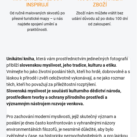
INSPIRUJÍ
ZBOŽÍ
Od ručně malovaných skvostů po
Zboží nám můžete vrátit bez
přesné turistické mapy – u nás
udání důvodu až po dobu 100 dní
najdete spojení umění a
od zakoupení.
praktičnosti.
Unikátní kniha
, která vám prostřednictvím jedinečných fotografií
přiblíží
slovenskou myslivost, jeho tradice, kulturu a etiku
.
Vnímejte ho jako životní poslání těch, kteří ho hrdě, dobrovolně a s
láskou k přírodě i zvěři celoživotně vykonávají, a ne jako rozmar
těch, kteří ho považují za příležitostní rozptýlení.
Slovenská myslivost je součástí kulturního dědictví národa,
prostředkem tvorby a ochrany přírodního prostředí a
významným nástrojem rozvoje venkova.
Pro zachování moderní myslivosti, jejíž skutečný význam a
poslání je dnes často konfrontován s vyhraněnými názory
environmentálních filozofů, je nesmírně důležité, aby bylo
zvěčněné v čase, na historicky nezpochybnitelných, a pro laickou