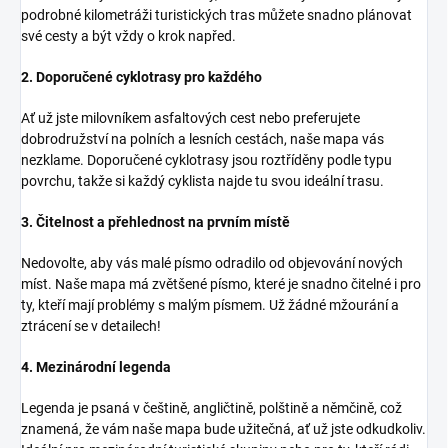
podrobné kilometráži turistických tras můžete snadno plánovat
své cesty a být vždy o krok napřed.
2. Doporučené cyklotrasy pro každého
Ať už jste milovníkem asfaltových cest nebo preferujete
dobrodružství na polních a lesních cestách, naše mapa vás
nezklame. Doporučené cyklotrasy jsou roztříděny podle typu
povrchu, takže si každý cyklista najde tu svou ideální trasu.
3. Čitelnost a přehlednost na prvním místě
Nedovolte, aby vás malé písmo odradilo od objevování nových
míst. Naše mapa má zvětšené písmo, které je snadno čitelné i pro
ty, kteří mají problémy s malým písmem. Už žádné mžourání a
ztrácení se v detailech!
4. Mezinárodní legenda
Legenda je psaná v češtině, angličtině, polštině a němčině, což
znamená, že vám naše mapa bude užitečná, ať už jste odkudkoliv.