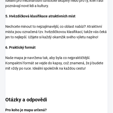
Ideální pro mezinárodní turistické skupiny nebo pro ty, kteří rádi
poznávají nové lidi a kultury.
5. Hvězdičková klasifikace atraktivních míst
Nechcete minout to nejzajímavější, co oblast nabízí? Atraktivní
místa jsou označená tzv. hvězdičkovou klasifikací, takže vás čeká
jen to nejlepší. Užijete si každý okamžik svého výletu naplno!
6. Praktický formát
Naše mapa je navržena tak, aby byla co nejpraktičtější.
Kompaktní formát se vejde do kapsy, což znamená, že ji budete
mít vždy po ruce. Ideální společník na každou cestu!
Otázky a odpovědi
Pro koho je mapa určená?