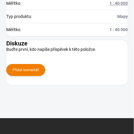
Měřítko
:
1 : 40 000
Typ produktu
:
Mapy
Měřítko
:
1 : 40 000
Diskuze
Buďte první, kdo napíše příspěvek k této položce.
Přidat komentář
Z
á