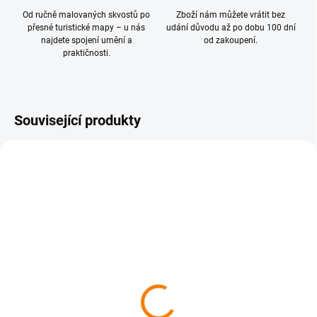
Od ručně malovaných skvostů po
Zboží nám můžete vrátit bez
přesné turistické mapy – u nás
udání důvodu až po dobu 100 dní
najdete spojení umění a
od zakoupení.
praktičnosti.
Související produkty
NOVINKA
SKLADEM
SKLADEM
403 České středohoří,
418 Okolí Prahy sever 1 :
Děčínské stěny 1:40 000,
40 000
s aplikací MAP Explorer