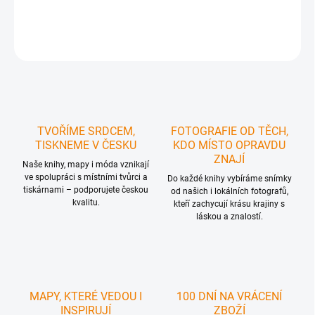
DETAILNÍ INFORMACE
ZEPTAT SE
HLÍDAT
TVOŘÍME SRDCEM,
FOTOGRAFIE OD TĚCH,
TISKNEME V ČESKU
KDO MÍSTO OPRAVDU
ZNAJÍ
Naše knihy, mapy i móda vznikají
ve spolupráci s místními tvůrci a
Do každé knihy vybíráme snímky
tiskárnami – podporujete českou
od našich i lokálních fotografů,
kvalitu.
kteří zachycují krásu krajiny s
láskou a znalostí.
MAPY, KTERÉ VEDOU I
100 DNÍ NA VRÁCENÍ
INSPIRUJÍ
ZBOŽÍ