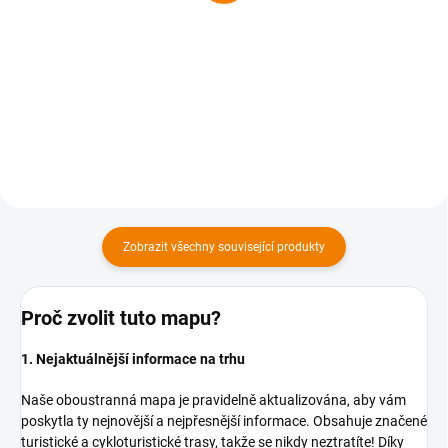
169 Kč
169 Kč
169 Kč bez DPH
169 Kč bez DPH
Do košíku
Do košíku
Zobrazit všechny související produkty
Proč zvolit tuto mapu?
1. Nejaktuálnější informace na trhu
Naše oboustranná mapa je pravidelně aktualizována, aby vám
poskytla ty nejnovější a nejpřesnější informace. Obsahuje značené
turistické a cykloturistické trasy, takže se nikdy neztratíte! Díky