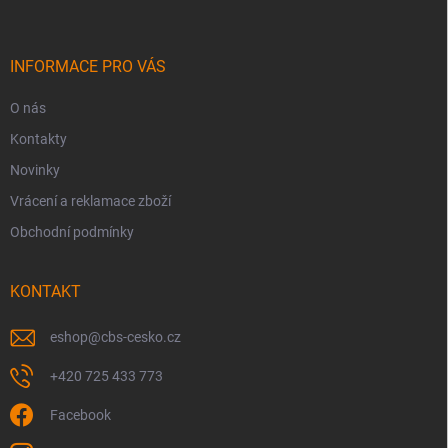
p
a
t
í
INFORMACE PRO VÁS
O nás
Kontakty
Novinky
Vrácení a reklamace zboží
Obchodní podmínky
KONTAKT
eshop
@
cbs-cesko.cz
+420 725 433 773
Facebook