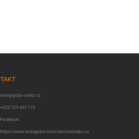
TAKT
eshop
@
cbs-cesko.cz
+420 725 433 773
Facebook
https://www.instagram.com/carovnecesko.cz