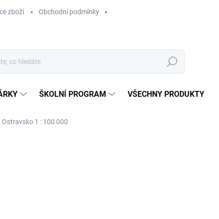
ce zboží
Obchodní podmínky
Hledat
ÁRKY
ŠKOLNÍ PROGRAM
VŠECHNY PRODUKTY
 Ostravsko 1 : 100 000
ocení
129 Kč
129 Kč bez DPH
Měrná
SKLADEM