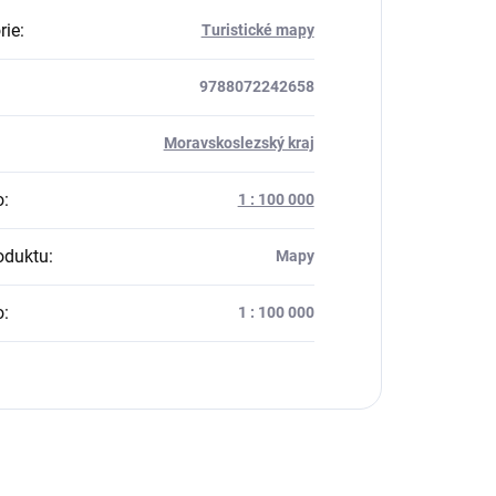
rie
:
Turistické mapy
9788072242658
:
Moravskoslezský kraj
o
:
1 : 100 000
oduktu
:
Mapy
o
:
1 : 100 000