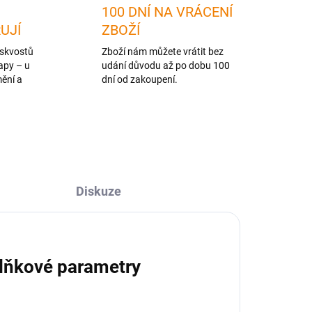
100 DNÍ NA VRÁCENÍ
RUJÍ
ZBOŽÍ
skvostů
Zboží nám můžete vrátit bez
apy – u
udání důvodu až po dobu 100
mění a
dní od zakoupení.
Diskuze
lňkové parametry