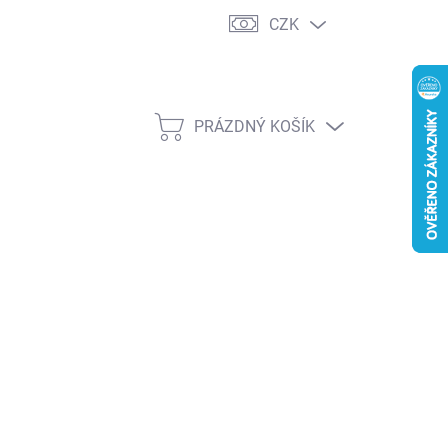
CZK
PRÁZDNÝ KOŠÍK
NÁKUPNÍ
KOŠÍK