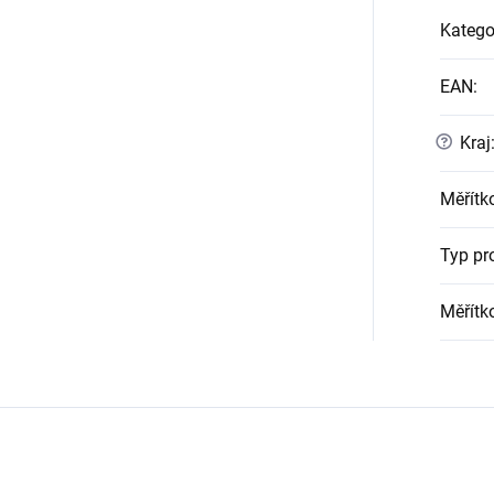
Katego
EAN
:
?
Kraj
Měřítk
Typ pr
Měřítk