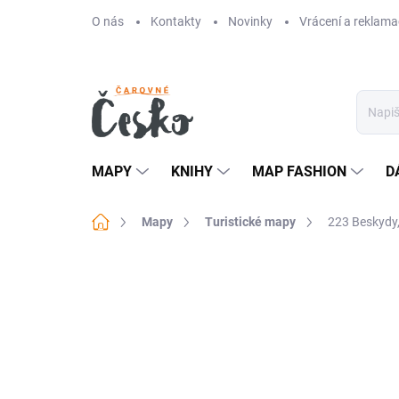
Přejít
O nás
Kontakty
Novinky
Vrácení a reklama
na
obsah
MAPY
KNIHY
MAP FASHION
D
Domů
Mapy
Turistické mapy
223 Beskydy,
Neohodnoceno
Podrobnosti hodn