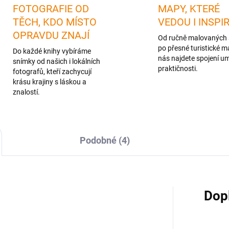
FOTOGRAFIE OD
MAPY, KTERÉ
TĚCH, KDO MÍSTO
VEDOU I INSPI
OPRAVDU ZNAJÍ
Od ručně malovaných 
po přesné turistické m
Do každé knihy vybíráme
nás najdete spojení u
snímky od našich i lokálních
praktičnosti.
fotografů, kteří zachycují
krásu krajiny s láskou a
znalostí.
Podobné (4)
Dop