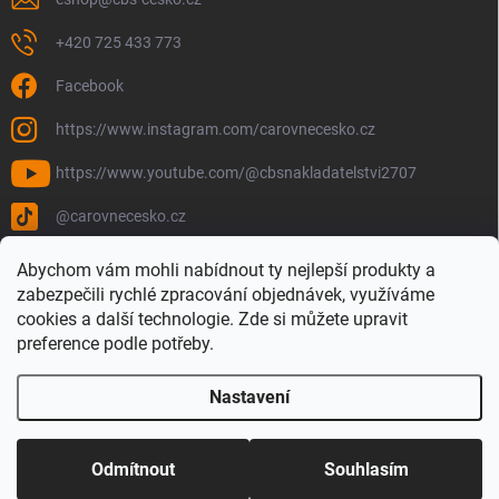
+420 725 433 773
Facebook
https://www.instagram.com/carovnecesko.cz
https://www.youtube.com/@cbsnakladatelstvi2707
@carovnecesko.cz
Abychom vám mohli nabídnout ty nejlepší produkty a
zabezpečili rychlé zpracování objednávek, využíváme
cookies a další technologie. Zde si můžete upravit
preference podle potřeby.
Nastavení
Copyright 2026
Čarovné Česko - Knihy, Mapy a Mapová móda
. Všechna
práva vyhrazena.
Upravit nastavení cookies
Odmítnout
Souhlasím
Vytvořil Shoptet