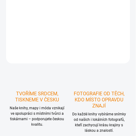
DORUČIT DO:
12.08.2026
MOŽNOSTI
DORUČENÍ
−
+
Přidat do košíku
ZEPTAT SE
HLÍDAT
TVOŘÍME SRDCEM,
FOTOGRAFIE OD TĚCH,
TISKNEME V ČESKU
KDO MÍSTO OPRAVDU
ZNAJÍ
Naše knihy, mapy i móda vznikají
ve spolupráci s místními tvůrci a
Do každé knihy vybíráme snímky
tiskárnami – podporujete českou
od našich i lokálních fotografů,
kvalitu.
kteří zachycují krásu krajiny s
láskou a znalostí.