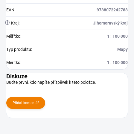
EAN
:
9788072242788
?
Kraj
:
Jihomoravský kraj
Měřítko
:
1 : 100 000
Typ produktu
:
Mapy
Měřítko
:
1 : 100 000
Diskuze
Buďte první, kdo napíše příspěvek k této položce.
Přidat komentář