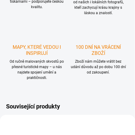
tiskárnami – podporujete českou
od našich i lokálních fotografů,
kvalitu.
kteří zachycují krásu krajiny s
láskou a znalostí.
MAPY, KTERÉ VEDOU I
100 DNÍ NA VRÁCENÍ
INSPIRUJÍ
ZBOŽÍ
Od ručně malovaných skvostů po
Zboží nám můžete vrátit bez
přesné turistické mapy – u nás
udání důvodu až po dobu 100 dní
najdete spojení umění a
od zakoupení.
praktičnosti.
Související produkty
NOVINKA