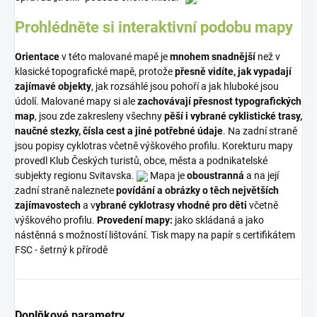
Prohlédněte si interaktivní podobu mapy
Orientace
v této malované mapě je
mnohem snadnější
než v
klasické topografické mapě, protože
přesně vidíte, jak vypadají
zajímavé objekty
, jak rozsáhlé jsou pohoří a jak hluboké jsou
údolí. Malované mapy si ale
zachovávají přesnost typografických
map
, jsou zde zakresleny všechny
pěší i vybrané cyklistické trasy,
naučné stezky, čísla cest a jiné potřebné údaje
. Na zadní straně
jsou popisy cyklotras včetně výškového profilu. Korekturu mapy
provedl Klub Českých turistů, obce, města a podnikatelské
subjekty regionu Svitavska.
Mapa je
oboustranná
a na její
zadní straně naleznete
povídání a obrázky o těch největších
zajímavostech
a v
ybrané cyklotrasy vhodné pro děti
včetně
výškového profilu.
Provedení mapy:
jako skládaná a jako
nástěnná s možností lištování. Tisk mapy na papír s certifikátem
FSC - šetrný k přírodě
Doplňkové parametry