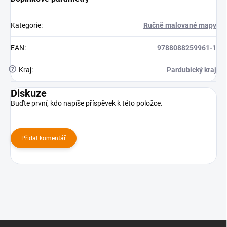
Kategorie
:
Ručně malované mapy
EAN
:
9788088259961-1
?
Kraj
:
Pardubický kraj
Diskuze
Buďte první, kdo napíše příspěvek k této položce.
Přidat komentář
Z