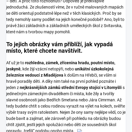
– děti. A proč toto rozhodnutí? Odpověď je překvapivě
jednoduchá. Ze zkušeností víme, že v ručně malovaných mapách
se děti orientují podstatně lépe než v těch klasických. Proč by se
tedy nemohly samy podílet na jejich konečné podobě? Ano, byli to
právě žáci základních a základních uměleckých škol z Svitavska,
které nám s tvorbou mapy pomohli.
To jejich obrázky vám přiblíží, jak vypadá
místo, které chcete navštívit.
Ať už je to
rozhledna, zámek, zřícenina hradu, poutní místo,
jeskyně
, kde žijí vzácní netopýři, nebo
unikátní úzkokolejná
železnice vedoucí z Mladějova
k dolům na Hřebči, se vším si
hravě poradily děti. A díky nim také na první pohled poznáte i
jeden z
nejkrásnějších zámků střední Evropy stojící v Litomyšli
s
jedinečným zámeckým divadélkem či místa, kde žily a tvořily
slavné osobnosti jako Bedřich Smetana nebo Jára Cimrman. Až
tedy budete chtít s celou rodinou vyrazit na výlet na kolech, svěřte
výběr trasy svým ratolestem. Nejen že ony samy nejlépe vědí, co je
bude bavit a zajímat, ale zároveň při pohledu na obrázky budou
chtít zjistit, jestli jejich spolužáci nebo děti ze sousedních škol
opravdu „trefili“ podobu onoho místa.