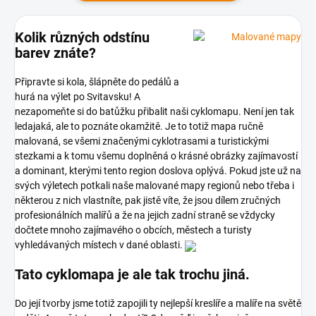
Kolik různých odstínu
barev znáte?
Připravte si kola, šlápněte do pedálů a
hurá na výlet po Svitavsku! A
nezapomeňte si do batůžku přibalit naši cyklomapu. Není jen tak
ledajaká, ale to poznáte okamžitě. Je to totiž mapa ručně
malovaná, se všemi značenými cyklotrasami a turistickými
stezkami a k tomu všemu doplněná o krásné obrázky zajímavostí
a dominant, kterými tento region doslova oplývá. Pokud jste už na
svých výletech potkali naše malované mapy regionů nebo třeba i
některou z nich vlastníte, pak jistě víte, že jsou dílem zručných
profesionálních malířů a že na jejich zadní straně se vždycky
dočtete mnoho zajímavého o obcích, městech a turisty
vyhledávaných místech v dané oblasti.
Tato cyklomapa je ale tak trochu jiná.
Do její tvorby jsme totiž zapojili ty nejlepší kreslíře a malíře na světě