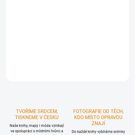
MOŽNOSTI DORUČENÍ
−
+
Přidat do košíku
Ručně malovaná cyklomapa okresu Svitavy -
malovaná dětmi pro děti
DETAILNÍ INFORMACE
ZEPTAT SE
HLÍDAT
TVOŘÍME SRDCEM,
FOTOGRAFIE OD TĚCH,
TISKNEME V ČESKU
KDO MÍSTO OPRAVDU
ZNAJÍ
Naše knihy, mapy i móda vznikají
ve spolupráci s místními tvůrci a
Do každé knihy vybíráme snímky