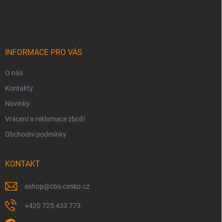
á
p
a
t
í
INFORMACE PRO VÁS
O nás
Kontakty
Novinky
Vrácení a reklamace zboží
Obchodní podmínky
KONTAKT
eshop
@
cbs-cesko.cz
+420 725 433 773