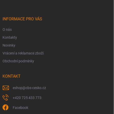
p
a
t
í
INFORMACE PRO VÁS
O nás
Kontakty
Novinky
Vrácení a reklamace zboží
Obchodní podmínky
KONTAKT
eshop
@
cbs-cesko.cz
+420 725 433 773
Facebook