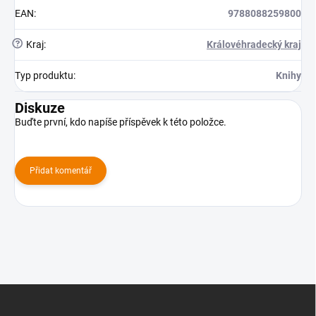
EAN
:
9788088259800
?
Kraj
:
Královéhradecký kraj
Typ produktu
:
Knihy
Diskuze
Buďte první, kdo napíše příspěvek k této položce.
Přidat komentář
Z
á