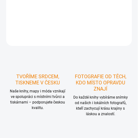
Kniha leteckých fotografií okresu Rychnov nad Kněžnou
DETAILNÍ INFORMACE
ZEPTAT SE
HLÍDAT
TVOŘÍME SRDCEM,
FOTOGRAFIE OD TĚCH,
TISKNEME V ČESKU
KDO MÍSTO OPRAVDU
ZNAJÍ
Naše knihy, mapy i móda vznikají
ve spolupráci s místními tvůrci a
Do každé knihy vybíráme snímky
tiskárnami – podporujete českou
od našich i lokálních fotografů,
kvalitu.
kteří zachycují krásu krajiny s
láskou a znalostí.