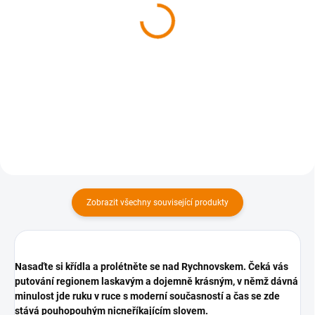
Kniha - Břeclavsko z
Kniha - Teplicko z nebe
nebe, 2. vydání
629 Kč
629 Kč
629 Kč bez DPH
629 Kč bez DPH
Do košíku
Do košíku
Zobrazit všechny související produkty
Nasaďte si křídla a prolétněte se nad Rychnovskem. Čeká vás
putování regionem laskavým a dojemně krásným, v němž dávná
minulost jde ruku v ruce s moderní současností a čas se zde
stává pouhopouhým nicneříkajícím slovem.