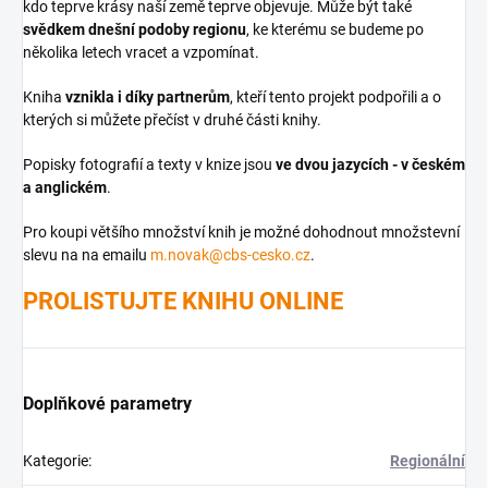
kdo teprve krásy naší země teprve objevuje. Může být také
svědkem dnešní podoby regionu
, ke kterému se budeme po
několika letech vracet a vzpomínat.
Kniha
vznikla i díky partnerům
, kteří tento projekt podpořili a o
kterých si můžete přečíst v druhé části knihy.
Popisky fotografií a texty v knize jsou
ve dvou jazycích - v českém
a anglickém
.
Pro koupi většího množství knih je možné dohodnout množstevní
slevu na na emailu
m.novak@cbs-cesko.cz
.
PROLISTUJTE KNIHU ONLINE
Doplňkové parametry
Kategorie
:
Regionální