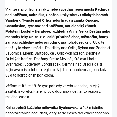
V knize si prohlédnete
jak z nebe vypadají nejen města Rychnov
nad Kněžnou, Dobruška, Opočno, Rokytnice v Orlických horách,
Vamberk, Týniště nad Orlicí nebo hrady a zámky Opočno,
Častolovice, Rychnov nad Kněžnou, Doudlebský zámek,
Potštejn, kostel v Neratově, rozhledny Anna, Velká Deštná nebo
meandry řeky Orlice,
ale i
další půvabné obce, městečka, hrady,
zámky, rozhledny nebo přírodní krásy
tohoto regionu. Uvidíte
např. tyto obce a města: Doudleby nad Orlicí, Rybná nad Zdobnicí,
Javornice, Liberk, Bartošovice v Orlických horách, Deštné v
Orlických horách, Dobřany, České Meziříčí, Králova Lhota,
Byzhradec, Voděrady, Borohrádek, Čermná nad Orlicí a další
zajímavá místa tohoto regionu. A je toho mnohem víc, co v knize
uvidíte netradičním pohledem.
Věříme, milí čtenáři, že tyto pohledy ve vás zanechají stejný
zážitek jako letci, kterému bylo dopřáno vidět tento region z
malého letadla.
Kniha
potěší každého milovníka Rychnovska
, ať už místního
nebo zahraničního turistu, který se do Česka rád vrací nebo toho,