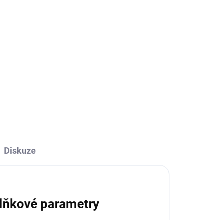
ADEM
SKLADEM
Kniha - Litomyšl a okolí z
nebe
629 Kč
629 Kč bez DPH
Do košíku
Diskuze
lňkové parametry