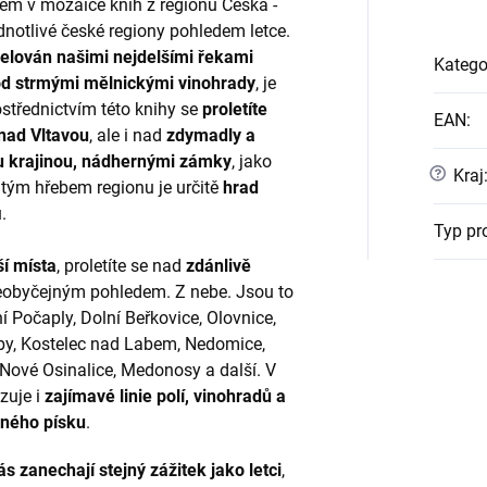
em v mozaice knih z regionů Česka -
ednotlivé české regiony pohledem letce.
lován našimi nejdelšími řekami
Katego
od strmými mělnickými vinohrady
, je
střednictvím této knihy se
proletíte
EAN
:
nad Vltavou
, ale i nad
zdymadly a
ou krajinou, nádhernými zámky
, jako
?
Kraj
atým hřebem regionu je určitě
hrad
.
Typ pr
í místa
, proletíte se nad
zdánlivě
 neobyčejným pohledem. Z nebe. Jsou to
í Počaply, Dolní Beřkovice, Olovnice,
by, Kostelec nad Labem, Nedomice,
 Nové Osinalice, Medonosy a další. V
zuje i
zajímavé linie polí, vinohradů a
jného písku
.
ás zanechají stejný zážitek jako letci
,