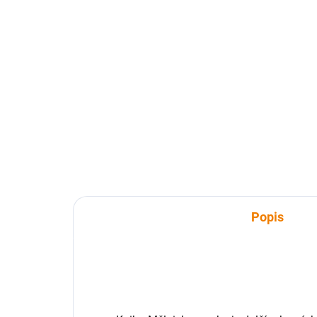
SKLADEM
Kniha - Novojičínsko z
Kn
nebe
62
629 Kč
629
629 Kč bez DPH
Do košíku
Popis