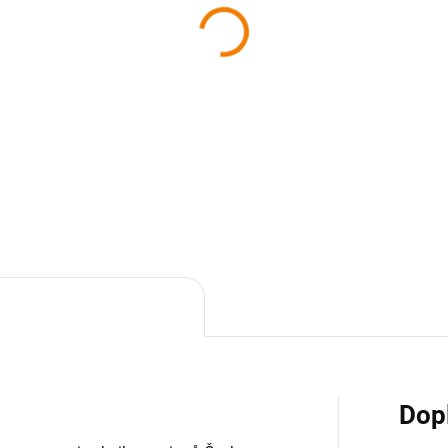
SKLADEM
SKL
iha - Tachovsko z nebe
Kniha - Kadaň a okolí z
nebe
9 Kč
629 Kč
 Kč bez DPH
629 Kč bez DPH
Do košíku
Do košíku
Dop