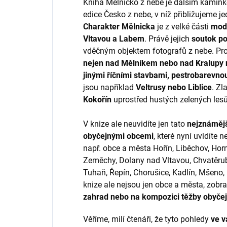
Kniha Mělnicko z nebe je dalším kamínk
edice Česko z nebe, v níž přibližujeme j
Charakter Mělnicka
je z velké části
mode
Vltavou a Labem
. Právě jejich
soutok p
vděčným objektem fotografů z nebe. Pro
nejen nad Mělníkem nebo nad Kralupy 
jinými říčními stavbami, pestrobarevn
jsou například
Veltrusy nebo Liblice
. Zl
Kokořín
uprostřed hustých zelených lesů
V knize ale neuvidíte jen tato
nejznámějš
obyčejnými obcemi
, které nyní uvidíte
např. obce a města Hořín, Liběchov, Horn
Zeměchy, Dolany nad Vltavou, Chvatěru
Tuhaň, Řepín, Chorušice, Kadlín, Mšeno,
knize ale nejsou jen obce a města, zobra
zahrad nebo na kompozici těžby obyče
Věříme, milí čtenáři, že tyto pohledy
ve v