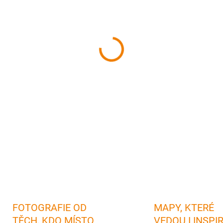
cena:
MŮŽEME DORUČIT DO:
12.08.
−
+
Kniha leteckých fotografií z
Mělnicka
✅ Texty v
češtině a v a
dárek
pro každého, kdo nemá mo
regionu
✅ Pevná vazba a tisk na k
dlouhou životnost
knihy
DETAILNÍ INFORMACE
FOTOGRAFIE OD
MAPY, KTERÉ
TĚCH, KDO MÍSTO
VEDOU I INSPI