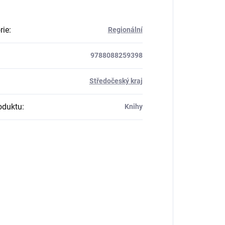
rie
:
Regionální
9788088259398
:
Středočeský kraj
oduktu
:
Knihy