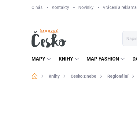
Přejít
O nás
Kontakty
Novinky
Vrácení a reklama
na
obsah
MAPY
KNIHY
MAP FASHION
D
Domů
Knihy
Česko z nebe
Regionální
Neohodnoceno
Podrobnosti hodn