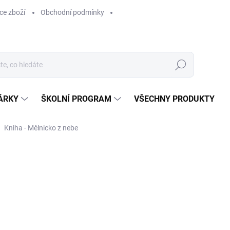
ce zboží
Obchodní podmínky
Hledat
ÁRKY
ŠKOLNÍ PROGRAM
VŠECHNY PRODUKTY
Kniha - Mělnicko z nebe
ocení
629 Kč
629 Kč bez DPH
Měrná
SKLADEM