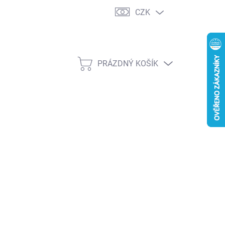
CZK
PRÁZDNÝ KOŠÍK
NÁKUPNÍ
KOŠÍK