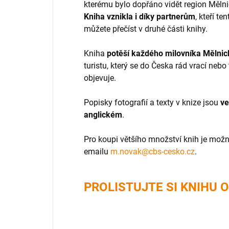
kterému bylo dopřáno vidět region Mělni
Kniha vznikla i díky partnerům
, kteří te
můžete přečíst v druhé části knihy.
Kniha
potěší každého milovníka Mělnic
turistu, který se do Česka rád vrací nebo
objevuje.
Popisky fotografií a texty v knize jsou
ve
anglickém
.
Pro koupi většího množství knih je mož
emailu
m.novak@cbs-cesko.cz
.
PROLISTUJTE SI KNIHU 