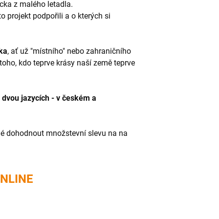
cka z malého letadla.
nto projekt podpořili a o kterých si
ka
, ať už "místního" nebo zahraničního
 toho, kdo teprve krásy naší země teprve
 dvou jazycích - v českém a
né dohodnout množstevní slevu na na
ONLINE