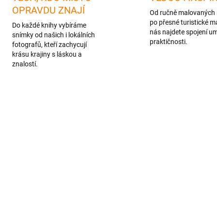
OPRAVDU ZNAJÍ
Od ručně malovaných 
po přesné turistické m
Do každé knihy vybíráme
nás najdete spojení u
snímky od našich i lokálních
praktičnosti.
fotografů, kteří zachycují
krásu krajiny s láskou a
znalostí.