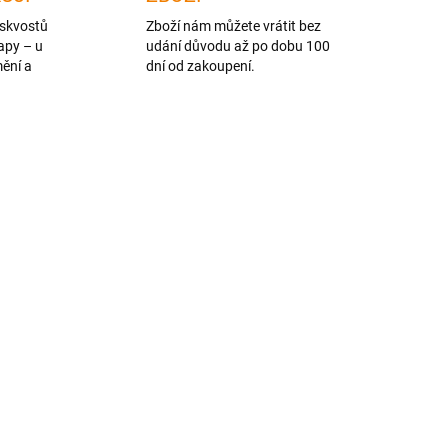
skvostů
Zboží nám můžete vrátit bez
apy – u
udání důvodu až po dobu 100
mění a
dní od zakoupení.