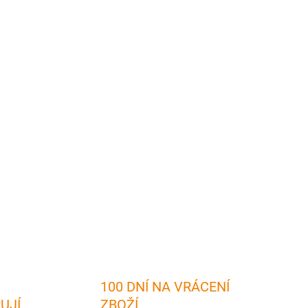
2026
MOŽNOSTI DORUČENÍ
Přidat do košíku
 okresu Mělník
vám přinese:
✅ Na 100 fotografií z
ngličtině
- ideální volba
pro zahraniční čtenáře
✅
Skvělý
žnost vzlétnout
✅ Potěší rodáka i milovníka tohoto
valitní lesklý papír zaručuje
kvalitu fotografií a
ZEPTAT SE
HLÍDAT
100 DNÍ NA VRÁCENÍ
RUJÍ
ZBOŽÍ