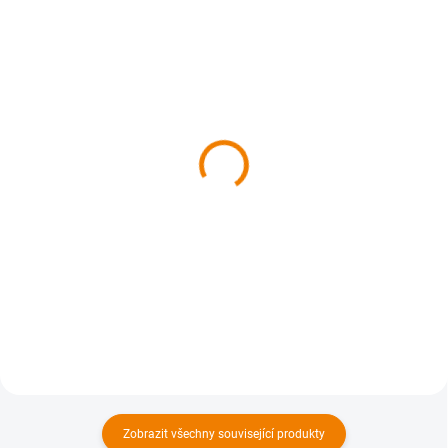
SKLADEM
SKLADEM
Kniha -
Kniha - Jižní Plzeňsko z
Českobudějovicko z
nebe
nebe
629 Kč
629 Kč
629 Kč bez DPH
629 Kč bez DPH
Do košíku
Do košíku
Zobrazit všechny související produkty