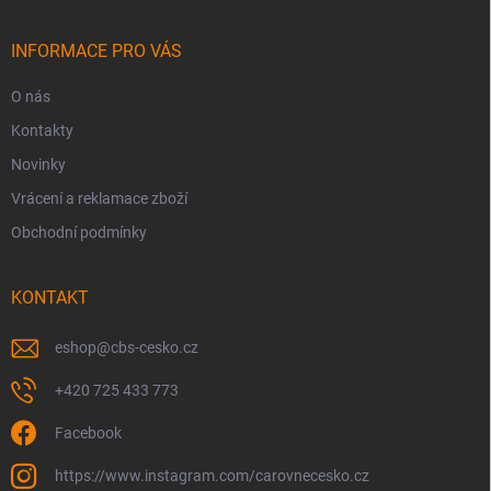
a
t
í
INFORMACE PRO VÁS
O nás
Kontakty
Novinky
Vrácení a reklamace zboží
Obchodní podmínky
KONTAKT
eshop
@
cbs-cesko.cz
+420 725 433 773
Facebook
https://www.instagram.com/carovnecesko.cz