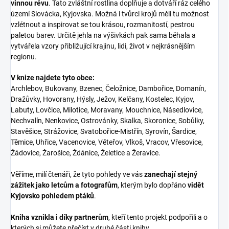
vinnou révu
. Tato zvláštní rostlina doplňuje a dotváří ráz celého
území Slovácka, Kyjovska. Možná i tvůrci krojů měli tu možnost
vzlétnout a inspirovat se tou krásou, rozmanitostí, pestrou
paletou barev. Určitě jehla na výšivkách pak sama běhala a
vytvářela vzory přibližující krajinu, lidi, život v nejkrásnějším
regionu.
V knize najdete tyto obce:
Archlebov, Bukovany, Bzenec, Čeložnice, Dambořice, Domanín,
Dražůvky, Hovorany, Hýsly, Ježov, Kelčany, Kostelec, Kyjov,
Labuty, Lovčice, Milotice, Moravany, Mouchnice, Násedlovice,
Nechvalín, Nenkovice, Ostrovánky, Skalka, Skoronice, Sobůlky,
Stavěšice, Strážovice, Svatobořice-Mistřín, Syrovín, Šardice,
Těmice, Uhřice, Vacenovice, Věteřov, Vlkoš, Vracov, Vřesovice,
Žádovice, Žarošice, Ždánice, Želetice a Žeravice.
Věříme, milí čtenáři, že tyto pohledy ve vás
zanechají stejný
zážitek jako letcům a fotografům
, kterým bylo dopřáno
vidět
Kyjovsko pohledem ptáků
.
Kniha vznikla i díky partnerům
, kteří tento projekt podpořili a o
kterých si můžete přečíst v druhé části knihy.