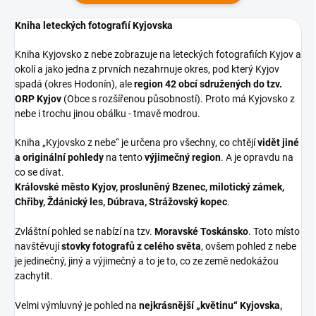
Kniha leteckých fotografií Kyjovska
Kniha Kyjovsko z nebe zobrazuje na leteckých fotografiích Kyjov a
okolí a jako jedna z prvních nezahrnuje okres, pod který Kyjov
spadá (okres Hodonín), ale
region 42 obcí sdružených do tzv.
ORP Kyjov
(Obce s rozšířenou působností). Proto má Kyjovsko z
nebe i trochu jinou obálku - tmavě modrou.
Kniha „Kyjovsko z nebe“ je určena pro všechny, co chtějí
vidět jiné
a originální pohledy
na tento
výjimečný region
. A je opravdu na
co se dívat.
Královské město Kyjov, prosluněný Bzenec, milotický zámek,
Chřiby, Ždánický les, Dúbrava, Strážovský kopec
.
Zvláštní pohled se nabízí na tzv.
Moravské Toskánsko
. Toto místo
navštěvují
stovky fotografů z celého světa
, ovšem pohled z nebe
je jedinečný, jiný a výjimečný a to je to, co ze země nedokážou
zachytit.
Velmi výmluvný je pohled na
nejkrásnější „květinu“ Kyjovska,