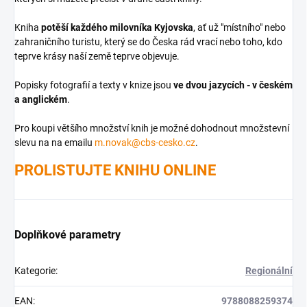
Kniha
potěší každého milovníka Kyjovska
, ať už "místního" nebo
zahraničního turistu, který se do Česka rád vrací nebo toho, kdo
teprve krásy naší země teprve objevuje.
Popisky fotografií a texty v knize jsou
ve dvou jazycích - v českém
a anglickém
.
Pro koupi většího množství knih je možné dohodnout množstevní
slevu na na emailu
m.novak@cbs-cesko.cz
.
PROLISTUJTE KNIHU ONLINE
Doplňkové parametry
Kategorie
:
Regionální
EAN
:
9788088259374