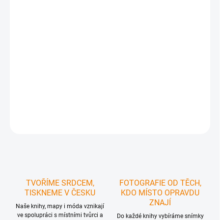
Kniha leteckých fotografií Kyjovska
Kniha Kyjovsko z nebe zobrazuje na leteckých fotografiích Kyjov a
okolí a jako jedna z prvních nezahrnuje okres, pod který Kyjov
spadá (okres Hodonín), ale
region 42 obcí sdružených do tzv.
ORP Kyjov
(Obce s rozšířenou působností). Proto má Kyjovsko z
nebe i trochu jinou obálku - tmavě modrou.
DETAILNÍ INFORMACE
ZEPTAT SE
HLÍDAT
TVOŘÍME SRDCEM,
FOTOGRAFIE OD TĚCH,
TISKNEME V ČESKU
KDO MÍSTO OPRAVDU
ZNAJÍ
Naše knihy, mapy i móda vznikají
ve spolupráci s místními tvůrci a
Do každé knihy vybíráme snímky