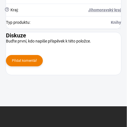
?
Kraj
:
Jihomoravský kraj
Typ produktu
:
Knihy
Diskuze
Buďte první, kdo napíše příspěvek k této položce.
Přidat komentář
Z
á
p