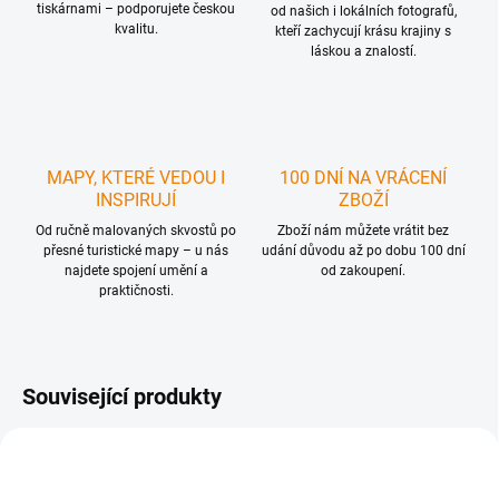
tiskárnami – podporujete českou
od našich i lokálních fotografů,
kvalitu.
kteří zachycují krásu krajiny s
láskou a znalostí.
MAPY, KTERÉ VEDOU I
100 DNÍ NA VRÁCENÍ
INSPIRUJÍ
ZBOŽÍ
Od ručně malovaných skvostů po
Zboží nám můžete vrátit bez
přesné turistické mapy – u nás
udání důvodu až po dobu 100 dní
najdete spojení umění a
od zakoupení.
praktičnosti.
Související produkty