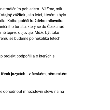
e netradičním pohledem. Věříme, milí
 stejný zážitek
jako letci, kterému bylo
adla. Kniha
potěší každého milovníka
aničního turistu, který se do Česka rád
emě teprve objevuje. Může být také
terému se budeme po několika letech
nto projekt podpořili a o kterých si
 třech jazycích - v českém, německém
né dohodnout množstevní slevu na na