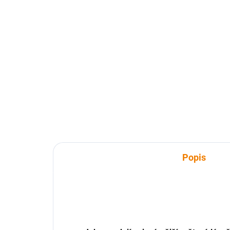
SKLADEM
Kniha - Vsetínsko z nebe
Kn
ne
629 Kč
62
629 Kč bez DPH
629
Do košíku
Popis