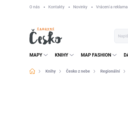
Přejít
O nás
Kontakty
Novinky
Vrácení a reklama
na
obsah
MAPY
KNIHY
MAP FASHION
D
Domů
Knihy
Česko z nebe
Regionální
Neohodnoceno
Podrobnosti hodn