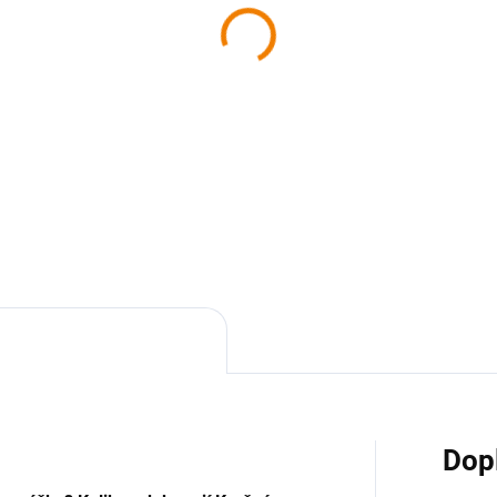
SKLADEM
SKL
iha - Benešovsko z
Kniha - Nymbursko z
be
nebe
9 Kč
629 Kč
 Kč bez DPH
629 Kč bez DPH
Do košíku
Do košíku
Dop