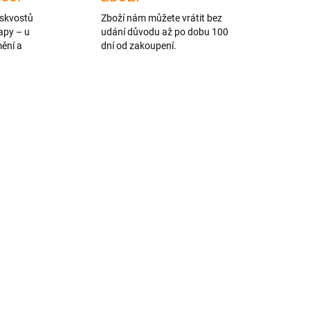
skvostů
Zboží nám můžete vrátit bez
apy – u
udání důvodu až po dobu 100
mění a
dní od zakoupení.