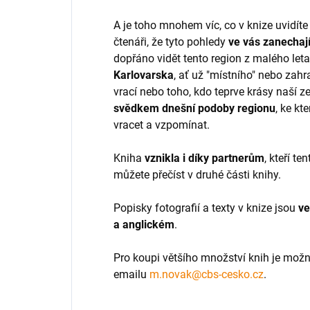
A je toho mnohem víc, co v knize uvidít
čtenáři, že tyto pohledy
ve vás zanechají
dopřáno vidět tento region z malého let
Karlovarska
, ať už "místního" nebo zahr
vrací nebo toho, kdo teprve krásy naší z
svědkem dnešní podoby regionu
, ke k
vracet a vzpomínat.
Kniha
vznikla i díky partnerům
, kteří te
můžete přečíst v druhé části knihy.
Popisky fotografií a texty v knize jsou
ve
a anglické
m
.
Pro koupi většího množství knih je mož
emailu
m.novak@cbs-cesko.cz
.