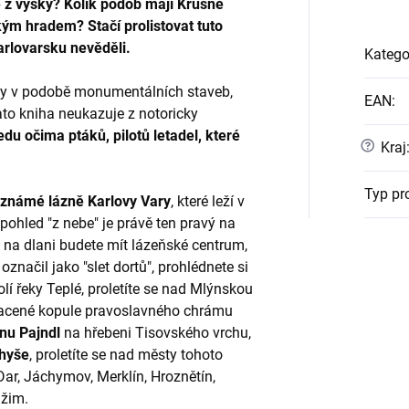
 z výšky? Kolik podob mají Krušné
kým hradem? Stačí prolistovat tuto
Karlovarsku nevěděli.
Katego
sy v podobě monumentálních staveb,
EAN
:
ato kniha neukazuje z notoricky
edu očima ptáků, pilotů letadel, které
?
Kraj
Typ pr
oznámé lázně Karlovy Vary
, které leží v
 pohled "z nebe" je právě ten pravý na
na dlani budete mít lázeňské centrum,
označil jako "slet dortů", prohlédnete si
í řeky Teplé, proletíte se nad Mlýnskou
zlacené kopule pravoslavného chrámu
nu Pajndl
na hřebeni Tisovského vrchu,
Chyše
, proletíte se nad městy tohoto
 Dar, Jáchymov, Merklín, Hroznětín,
užim.