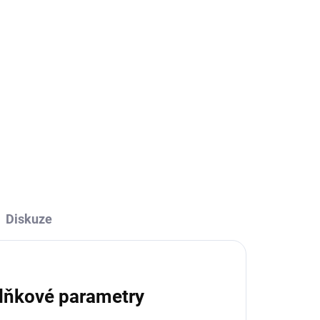
ADEM
SKLADEM
Kniha - Boskovice a okolí
z nebe
629 Kč
629 Kč bez DPH
Do košíku
Diskuze
lňkové parametry