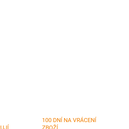
2026
MOŽNOSTI DORUČENÍ
Přidat do košíku
 okresu Karlovy Vary
vám přinese:
✅ Na 100
 v
češtině, němčině a v angličtině
- ideální volba
pro
rek
pro každého, kdo nemá možnost vzlétnout
✅ Potěší
u
✅ Pevná vazba a tisk na kvalitní lesklý papír zaručuje
tnost
knihy
ZEPTAT SE
HLÍDAT
100 DNÍ NA VRÁCENÍ
RUJÍ
ZBOŽÍ