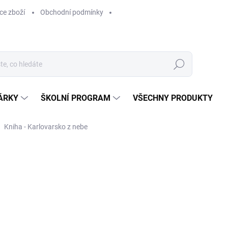
ce zboží
Obchodní podmínky
Hledat
ÁRKY
ŠKOLNÍ PROGRAM
VŠECHNY PRODUKTY
Kniha - Karlovarsko z nebe
ocení
629 Kč
629 Kč bez DPH
Měrná
SKLADEM