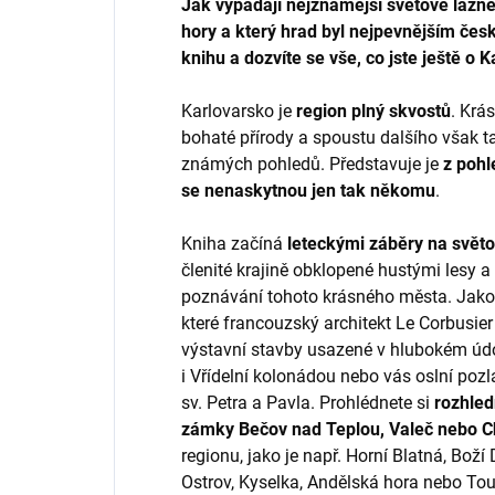
Jak vypadají nejznámější světové lázně
hory a který hrad byl nejpevnějším čes
knihu a dozvíte se vše, co jste ještě o 
Karlovarsko je
region plný skvostů
. Krá
bohaté přírody a spoustu dalšího však t
známých pohledů. Představuje je
z pohl
se nenaskytnou jen tak někomu
.
Kniha začíná
leteckými záběry na svět
členité krajině obklopené hustými lesy a
poznávání tohoto krásného města. Jako 
které francouzský architekt Le Corbusier 
výstavní stavby usazené v hlubokém údol
i Vřídelní kolonádou nebo vás oslní po
sv. Petra a Pavla. Prohlédnete si
rozhled
zámky Bečov nad Teplou, Valeč nebo 
regionu, jako je např. Horní Blatná, Boží
Ostrov, Kyselka, Andělská hora nebo To