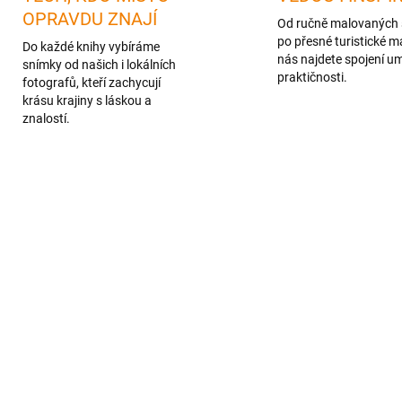
OPRAVDU ZNAJÍ
Od ručně malovaných 
po přesné turistické m
Do každé knihy vybíráme
nás najdete spojení u
snímky od našich i lokálních
praktičnosti.
fotografů, kteří zachycují
krásu krajiny s láskou a
znalostí.