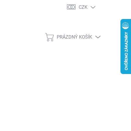
CZK
PRÁZDNÝ KOŠÍK
NÁKUPNÍ
KOŠÍK