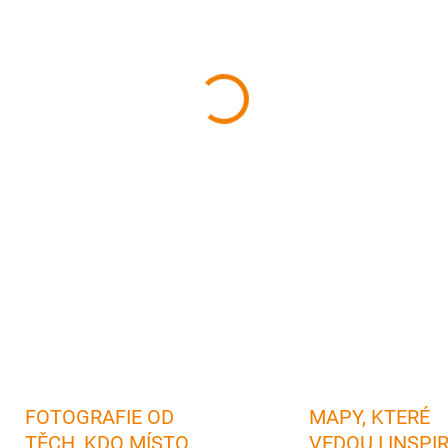
cena:
MŮŽEME DORUČIT DO:
12.08.
−
+
Kniha leteckých fotografií z
fotografií z Karlovarska
✅ Texty
zahraniční čtenáře
✅
Skvělý dá
rodáka i milovníka tohoto region
kvalitu fotografií a dlouhou živo
DETAILNÍ INFORMACE
FOTOGRAFIE OD
MAPY, KTERÉ
TĚCH, KDO MÍSTO
VEDOU I INSPI