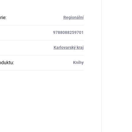
rie
:
Regionální
9788088259701
:
Karlovarský kraj
oduktu
:
Knihy