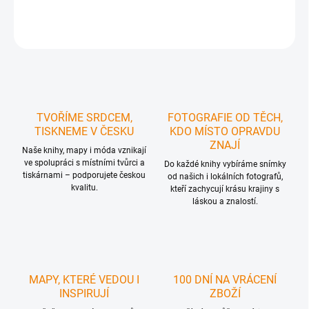
ZEPTAT SE
HLÍDAT
TVOŘÍME SRDCEM,
FOTOGRAFIE OD TĚCH,
TISKNEME V ČESKU
KDO MÍSTO OPRAVDU
ZNAJÍ
Naše knihy, mapy i móda vznikají
ve spolupráci s místními tvůrci a
Do každé knihy vybíráme snímky
tiskárnami – podporujete českou
od našich i lokálních fotografů,
kvalitu.
kteří zachycují krásu krajiny s
láskou a znalostí.
MAPY, KTERÉ VEDOU I
100 DNÍ NA VRÁCENÍ
INSPIRUJÍ
ZBOŽÍ