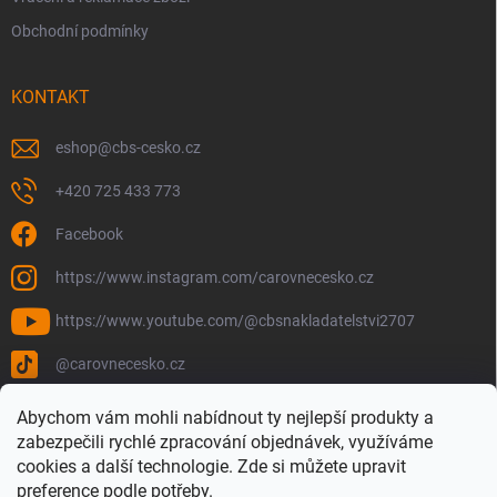
Obchodní podmínky
KONTAKT
eshop
@
cbs-cesko.cz
+420 725 433 773
Facebook
https://www.instagram.com/carovnecesko.cz
https://www.youtube.com/@cbsnakladatelstvi2707
@carovnecesko.cz
Abychom vám mohli nabídnout ty nejlepší produkty a
zabezpečili rychlé zpracování objednávek, využíváme
cookies a další technologie. Zde si můžete upravit
preference podle potřeby.