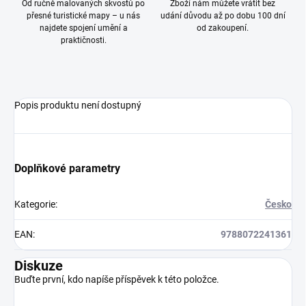
Od ručně malovaných skvostů po
Zboží nám můžete vrátit bez
přesné turistické mapy – u nás
udání důvodu až po dobu 100 dní
najdete spojení umění a
od zakoupení.
praktičnosti.
Popis produktu není dostupný
Doplňkové parametry
Kategorie
:
Česko
EAN
:
9788072241361
Diskuze
Buďte první, kdo napíše příspěvek k této položce.