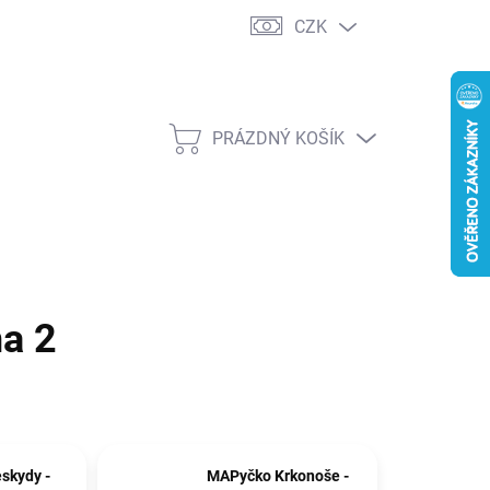
CZK
PRÁZDNÝ KOŠÍK
NÁKUPNÍ
KOŠÍK
na 2
skydy -
MAPyčko Krkonoše -