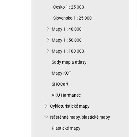
n
Česko 1 : 25 000
í
p
Slovensko 1 : 25 000
a
n
Mapy 1 : 40 000
e
Mapy 1 : 50 000
l
Mapy 1 : 100 000
Sady map a atlasy
Mapy KČT
SHOCart
VKÚ Harmanec
Cykloturistické mapy
Nástěnné mapy, plastické mapy
Plastické mapy