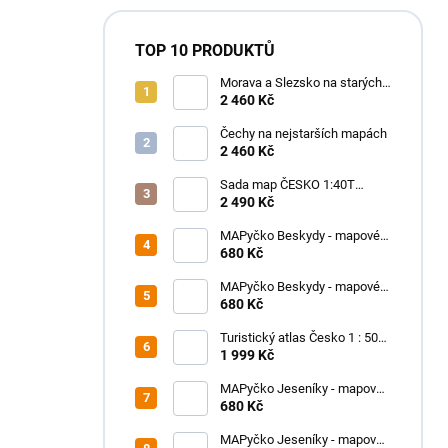
TOP 10 PRODUKTŮ
Morava a Slezsko na starých
mapách - historický atlas
2 460 Kč
Moravy a Slezska (2025)
Čechy na nejstarších mapách
2 460 Kč
Sada map ČESKO 1:40T
SHOCart
2 490 Kč
MAPyčko Beskydy - mapové
funkční tričko - pánské
680 Kč
MAPyčko Beskydy - mapové
funkční tričko - dámské
680 Kč
Turistický atlas Česko 1 : 50
000
1 999 Kč
MAPyčko Jeseníky - mapové
funkční tričko - dámské
680 Kč
MAPyčko Jeseníky - mapové