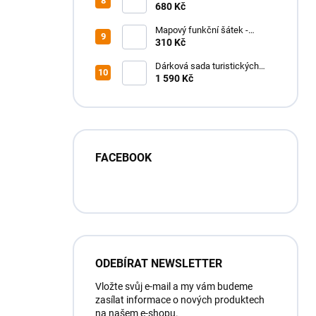
funkční tričko - pánské
680 Kč
Mapový funkční šátek -
MAPfuša - různé turistické
310 Kč
mapy
Dárková sada turistických
map SLOVENSKO
1 590 Kč
FACEBOOK
ODEBÍRAT NEWSLETTER
Vložte svůj e-mail a my vám budeme
zasílat informace o nových produktech
na našem e-shopu.