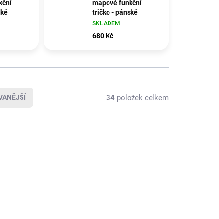
kční
mapové funkční
ské
tričko - pánské
SKLADEM
680 Kč
34
položek celkem
VANĚJŠÍ
1 + 1