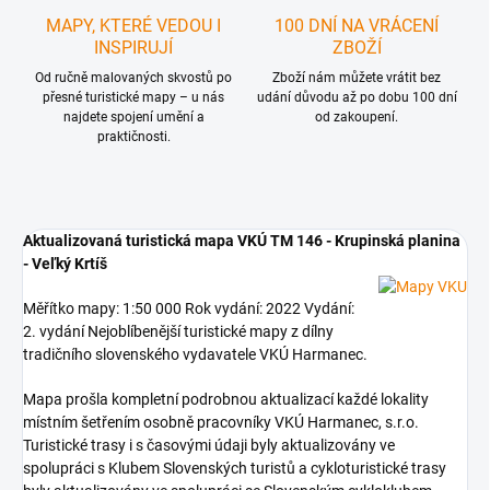
MAPY, KTERÉ VEDOU I
100 DNÍ NA VRÁCENÍ
INSPIRUJÍ
ZBOŽÍ
Od ručně malovaných skvostů po
Zboží nám můžete vrátit bez
přesné turistické mapy – u nás
udání důvodu až po dobu 100 dní
najdete spojení umění a
od zakoupení.
praktičnosti.
Aktualizovaná turistická mapa VKÚ TM 146 - Krupinská planina
- Veľký Krtíš
Měřítko mapy: 1:50 000 Rok vydání: 2022 Vydání:
2. vydání Nejoblíbenější turistické mapy z dílny
tradičního slovenského vydavatele VKÚ Harmanec.
Mapa prošla kompletní podrobnou aktualizací každé lokality
místním šetřením osobně pracovníky VKÚ Harmanec, s.r.o.
Turistické trasy i s časovými údaji byly aktualizovány ve
spolupráci s Klubem Slovenských turistů a cykloturistické trasy