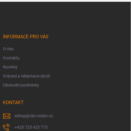
Z
á
p
a
t
í
INFORMACE PRO VÁS
O nás
Kontakty
Novinky
Vrácení a reklamace zboží
Obchodní podmínky
KONTAKT
eshop
@
cbs-cesko.cz
+420 725 433 773