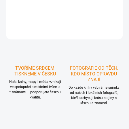
−
+
Přidat do košíku
DETAILNÍ INFORMACE
ZEPTAT SE
HLÍDAT
TVOŘÍME SRDCEM,
FOTOGRAFIE OD TĚCH,
TISKNEME V ČESKU
KDO MÍSTO OPRAVDU
ZNAJÍ
Naše knihy, mapy i móda vznikají
ve spolupráci s místními tvůrci a
Do každé knihy vybíráme snímky
tiskárnami – podporujete českou
od našich i lokálních fotografů,
kvalitu.
kteří zachycují krásu krajiny s
láskou a znalostí.