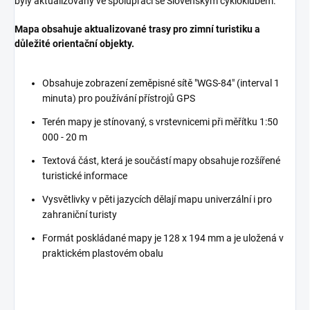
byly aktualizovány ve spolupráci se Slovenským cykloklubem.
Mapa obsahuje aktualizované trasy pro zimní turistiku a
důležité orientační objekty.
Obsahuje zobrazení zeměpisné sítě "WGS-84" (interval 1
minuta) pro používání přístrojů GPS
Terén mapy je stínovaný, s vrstevnicemi při měřítku 1:50
000 - 20 m
Textová část, která je součástí mapy obsahuje rozšířené
turistické informace
Vysvětlivky v pěti jazycích dělají mapu univerzální i pro
zahraniční turisty
Formát poskládané mapy je 128 x 194 mm a je uložená v
praktickém plastovém obalu