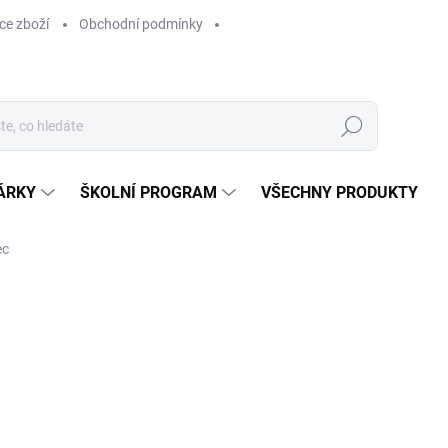
ce zboží
Obchodní podmínky
Hledat
ÁRKY
ŠKOLNÍ PROGRAM
VŠECHNY PRODUKTY
ec
ocení
179 Kč
179 Kč bez DPH
Měrná
SKLADEM