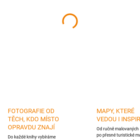
cena:
MŮŽEME DORUČIT DO:
12.08.
−
+
DETAILNÍ INFORMACE
FOTOGRAFIE OD
MAPY, KTERÉ
TĚCH, KDO MÍSTO
VEDOU I INSPI
OPRAVDU ZNAJÍ
Od ručně malovaných 
po přesné turistické m
Do každé knihy vybíráme