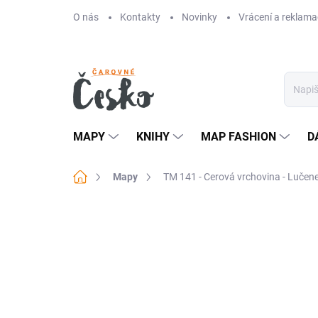
Přejít
O nás
Kontakty
Novinky
Vrácení a reklama
na
obsah
MAPY
KNIHY
MAP FASHION
D
Domů
Mapy
TM 141 - Cerová vrchovina - Lučen
Neohodnoceno
Podrobnosti hodn