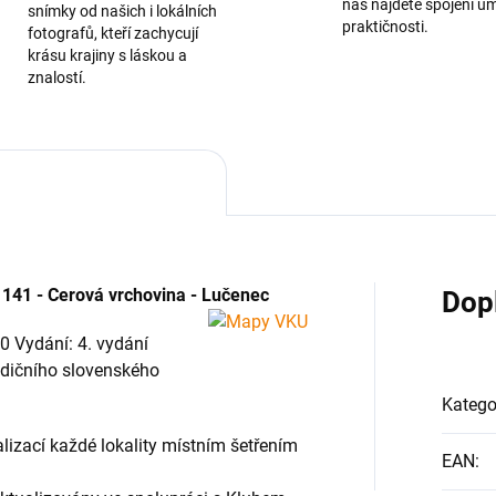
nás najdete spojení u
snímky od našich i lokálních
praktičnosti.
fotografů, kteří zachycují
krásu krajiny s láskou a
znalostí.
141 - Cerová vrchovina - Lučenec
Dop
0 Vydání: 4. vydání
radičního slovenského
Katego
izací každé lokality místním šetřením
EAN
: