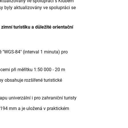
 aktualizovány ve spolupráci s Klubem
asy byly aktualizovány ve spolupráci se
imní turistiku a důležité orientační
 "WGS-84" (interval 1 minuta) pro
icemi při měřítku 1:50 000 - 20 m
py obsahuje rozšířené turistické
apu univerzální i pro zahraniční turisty
194 mm a je uložená v praktickém