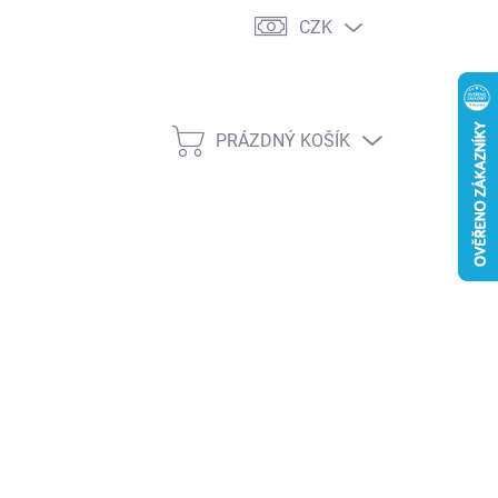
CZK
PRÁZDNÝ KOŠÍK
NÁKUPNÍ
KOŠÍK