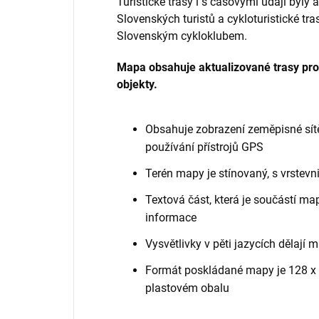
Turistické trasy i s časovými údaji byly
Slovenských turistů a cykloturistické tr
Slovenským cykloklubem.
Mapa obsahuje aktualizované trasy pro z
objekty.
Obsahuje zobrazení zeměpisné sítě
používání přístrojů GPS
Terén mapy je stínovaný, s vrstevn
Textová část, která je součástí ma
informace
Vysvětlivky v pěti jazycích dělají m
Formát poskládané mapy je 128 x 
plastovém obalu