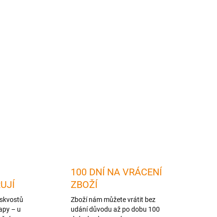
2026
MOŽNOSTI DORUČENÍ
Přidat do košíku
ZEPTAT SE
HLÍDAT
100 DNÍ NA VRÁCENÍ
RUJÍ
ZBOŽÍ
skvostů
Zboží nám můžete vrátit bez
apy – u
udání důvodu až po dobu 100