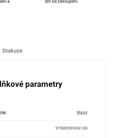
mění a
dní od zakoupení.
Diskuze
lňkové parametry
rie
:
Mapy
9788099934130