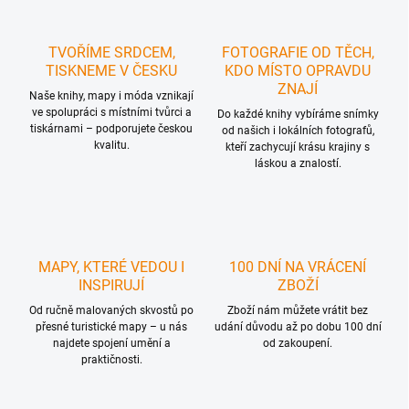
TVOŘÍME SRDCEM,
FOTOGRAFIE OD TĚCH,
TISKNEME V ČESKU
KDO MÍSTO OPRAVDU
ZNAJÍ
Naše knihy, mapy i móda vznikají
ve spolupráci s místními tvůrci a
Do každé knihy vybíráme snímky
tiskárnami – podporujete českou
od našich i lokálních fotografů,
kvalitu.
kteří zachycují krásu krajiny s
láskou a znalostí.
MAPY, KTERÉ VEDOU I
100 DNÍ NA VRÁCENÍ
INSPIRUJÍ
ZBOŽÍ
Od ručně malovaných skvostů po
Zboží nám můžete vrátit bez
přesné turistické mapy – u nás
udání důvodu až po dobu 100 dní
najdete spojení umění a
od zakoupení.
praktičnosti.