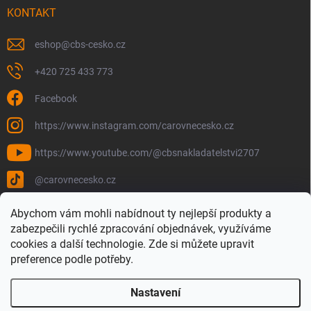
KONTAKT
eshop
@
cbs-cesko.cz
+420 725 433 773
Facebook
https://www.instagram.com/carovnecesko.cz
https://www.youtube.com/@cbsnakladatelstvi2707
@carovnecesko.cz
Abychom vám mohli nabídnout ty nejlepší produkty a
zabezpečili rychlé zpracování objednávek, využíváme
cookies a další technologie. Zde si můžete upravit
preference podle potřeby.
Nastavení