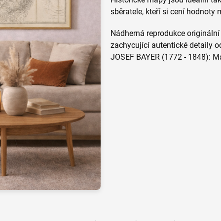
sběratele, kteří si cení hodnoty 
Nádherná reprodukce origináln
zachycující autentické detail
JOSEF BAYER (1772 - 1848): M