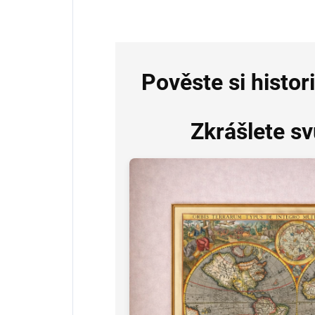
Pověste si histor
Zkrášlete s