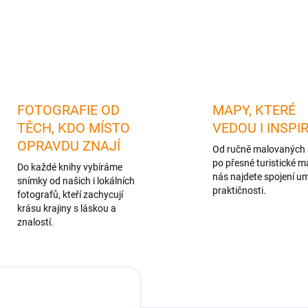
DETAILNÍ INFORMACE
FOTOGRAFIE OD
MAPY, KTERÉ
TĚCH, KDO MÍSTO
VEDOU I INSPI
OPRAVDU ZNAJÍ
Od ručně malovaných 
po přesné turistické m
Do každé knihy vybíráme
nás najdete spojení u
snímky od našich i lokálních
praktičnosti.
fotografů, kteří zachycují
krásu krajiny s láskou a
znalostí.