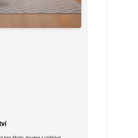
tví
ké pro školy, muzea i vášnivé