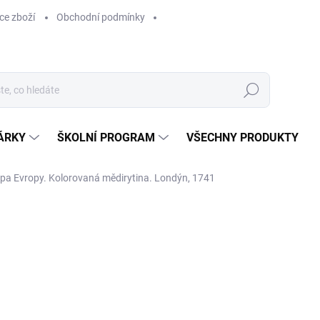
ce zboží
Obchodní podmínky
Hledat
ÁRKY
ŠKOLNÍ PROGRAM
VŠECHNY PRODUKTY
 Evropy. Kolorovaná mědirytina. Londýn, 1741
ocení
od
1 110 Kč
od
1 110 Kč
bez DPH
Měrná
ZVOLTE VARIANTU