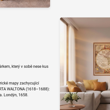
árkem, který v sobě nese kus
orické mapy zachycující
BERTA WALTONA (1618–1688):
a. Londýn, 1658.