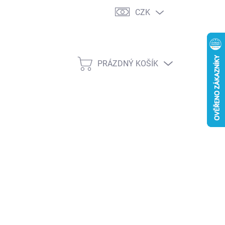
CZK
PRÁZDNÝ KOŠÍK
NÁKUPNÍ
KOŠÍK