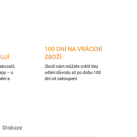
ZEPTAT SE
HLÍDAT
100 DNÍ NA VRÁCENÍ
RUJÍ
ZBOŽÍ
skvostů
Zboží nám můžete vrátit bez
apy – u
udání důvodu až po dobu 100
mění a
dní od zakoupení.
Diskuze