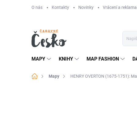
Přejít
O nás
Kontakty
Novinky
Vrácení a reklama
na
obsah
MAPY
KNIHY
MAP FASHION
D
Domů
Mapy
HENRY OVERTON (1675-1751): Mapa
Neohodnoceno
Podrobnosti hodn