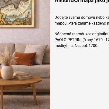
Historická mapa jako 
Dodejte svému domovu nebo kanc
mapou, která zaujme každého n
Nádherná reprodukce originální
PAOLO PETRINI (činný 1670–17
mědirytina. Neapol, 1700..