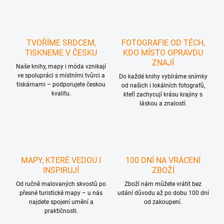
TVOŘÍME SRDCEM,
FOTOGRAFIE OD TĚCH,
TISKNEME V ČESKU
KDO MÍSTO OPRAVDU
ZNAJÍ
Naše knihy, mapy i móda vznikají
ve spolupráci s místními tvůrci a
Do každé knihy vybíráme snímky
tiskárnami – podporujete českou
od našich i lokálních fotografů,
kvalitu.
kteří zachycují krásu krajiny s
láskou a znalostí.
MAPY, KTERÉ VEDOU I
100 DNÍ NA VRÁCENÍ
INSPIRUJÍ
ZBOŽÍ
Od ručně malovaných skvostů po
Zboží nám můžete vrátit bez
přesné turistické mapy – u nás
udání důvodu až po dobu 100 dní
najdete spojení umění a
od zakoupení.
praktičnosti.