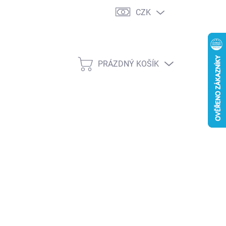
CZK
PRÁZDNÝ KOŠÍK
NÁKUPNÍ
KOŠÍK