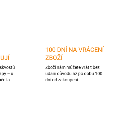
ZEPTAT SE
HLÍDAT
100 DNÍ NA VRÁCENÍ
RUJÍ
ZBOŽÍ
skvostů
Zboží nám můžete vrátit bez
apy – u
udání důvodu až po dobu 100
mění a
dní od zakoupení.