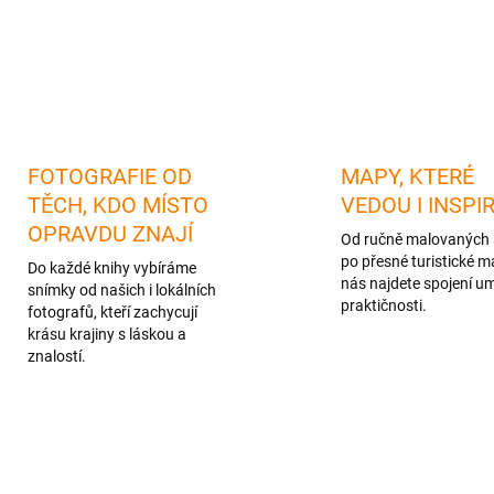
DETAILNÍ INFORMACE
FOTOGRAFIE OD
MAPY, KTERÉ
TĚCH, KDO MÍSTO
VEDOU I INSPI
OPRAVDU ZNAJÍ
Od ručně malovaných 
po přesné turistické m
Do každé knihy vybíráme
nás najdete spojení u
snímky od našich i lokálních
praktičnosti.
fotografů, kteří zachycují
krásu krajiny s láskou a
znalostí.