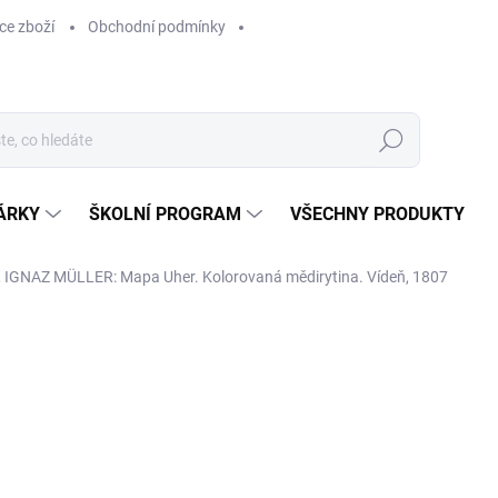
ce zboží
Obchodní podmínky
Hledat
ÁRKY
ŠKOLNÍ PROGRAM
VŠECHNY PRODUKTY
IGNAZ MÜLLER: Mapa Uher. Kolorovaná mědirytina. Vídeň, 1807
ocení
od
1 110 Kč
od
1 110 Kč
bez DPH
Měrná
ZVOLTE VARIANTU