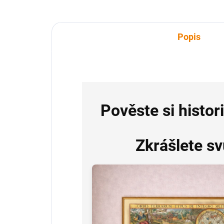
Popis
Pověste si histor
Zkrášlete s