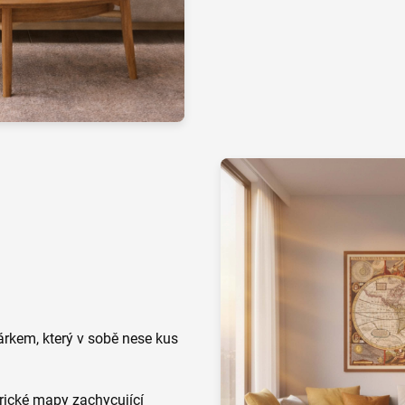
árkem, který v sobě nese kus
orické mapy zachycující