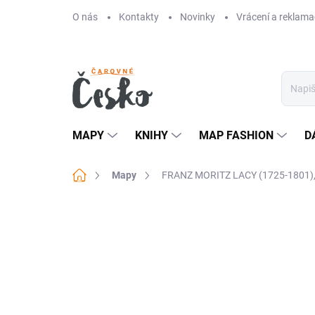
Přejít
O nás
Kontakty
Novinky
Vrácení a reklama
na
obsah
MAPY
KNIHY
MAP FASHION
D
Domů
Mapy
FRANZ MORITZ LACY (1725-1801), 
Neohodnoceno
Podrobnosti hodn