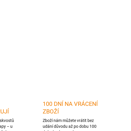
2026
MOŽNOSTI DORUČENÍ
Přidat do košíku
ZEPTAT SE
HLÍDAT
100 DNÍ NA VRÁCENÍ
RUJÍ
ZBOŽÍ
skvostů
Zboží nám můžete vrátit bez
apy – u
udání důvodu až po dobu 100