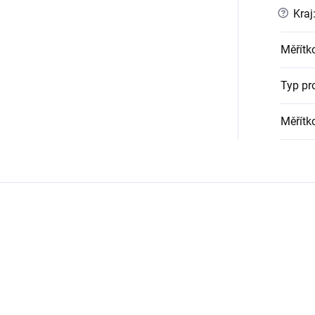
?
Kraj
Měřítk
Typ pr
Měřítk