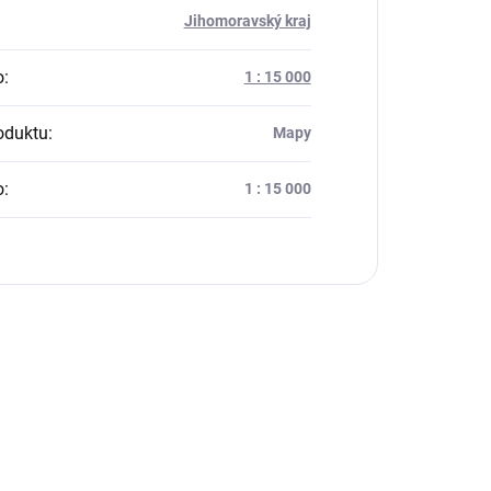
:
Jihomoravský kraj
o
:
1 : 15 000
oduktu
:
Mapy
o
:
1 : 15 000