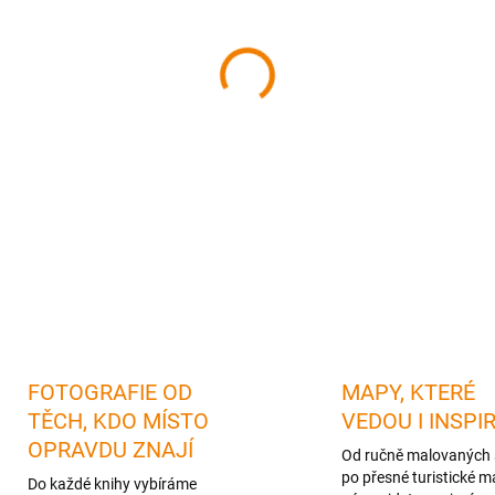
cena:
MŮŽEME DORUČIT DO:
12.08.
−
+
FOTOGRAFIE OD
MAPY, KTERÉ
TĚCH, KDO MÍSTO
VEDOU I INSPI
OPRAVDU ZNAJÍ
Od ručně malovaných 
po přesné turistické m
Do každé knihy vybíráme