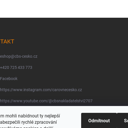
TAKT
eshop
@
cbs-cesko.cz
+420 725 433 773
Facebook
https://www.instagram.com/carovnecesko.cz
https://www.youtube.com/@cbsnakladatelstvi2707
@carovnecesko.cz
 mohli nabídnout ty nejlepší
Odmítnout
S
abezpečili rychlé zpracování