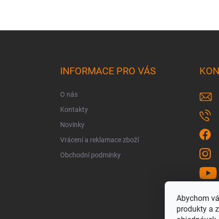
Z
á
p
a
INFORMACE PRO VÁS
KON
t
í
O nás
Kontakty
Novinky
Vrácení a reklamace zboží
Obchodní podmínky
Abychom vám
produkty a z