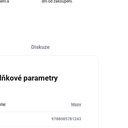
mění a
dní od zakoupení.
Diskuze
lňkové parametry
rie
:
Mapy
9788085781243