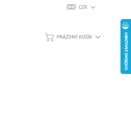
CZK
PRÁZDNÝ KOŠÍK
NÁKUPNÍ
KOŠÍK