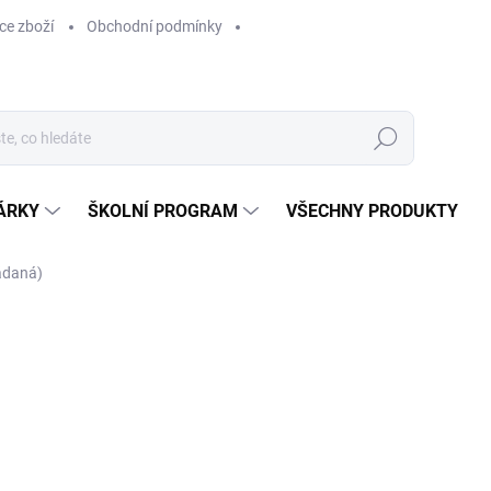
ce zboží
Obchodní podmínky
Hledat
ÁRKY
ŠKOLNÍ PROGRAM
VŠECHNY PRODUKTY
ádaná)
ocení
89 Kč
89 Kč bez DPH
Měrná
SKLADEM