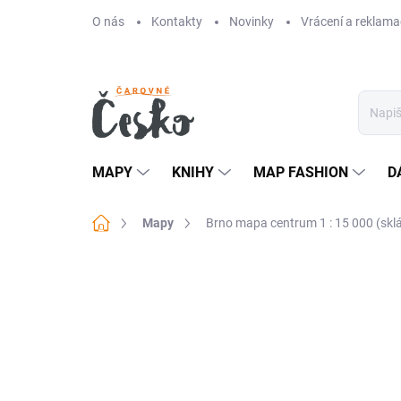
Přejít
O nás
Kontakty
Novinky
Vrácení a reklama
na
obsah
MAPY
KNIHY
MAP FASHION
D
Domů
Mapy
Brno mapa centrum 1 : 15 000 (skl
Neohodnoceno
Podrobnosti hodn