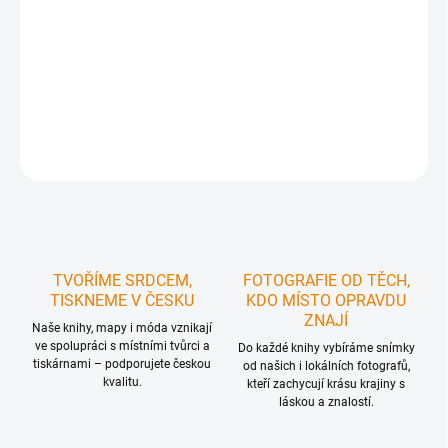
MOŽNOSTI
DORUČENÍ
−
+
Přidat do košíku
ZEPTAT SE
HLÍDAT
TVOŘÍME SRDCEM,
FOTOGRAFIE OD TĚCH,
TISKNEME V ČESKU
KDO MÍSTO OPRAVDU
ZNAJÍ
Naše knihy, mapy i móda vznikají
ve spolupráci s místními tvůrci a
Do každé knihy vybíráme snímky
tiskárnami – podporujete českou
od našich i lokálních fotografů,
kvalitu.
kteří zachycují krásu krajiny s
láskou a znalostí.