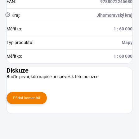
EAN
:
9788072245680
?
Kraj
:
Jihomoravský kraj
Měřítko
:
1 : 60 000
Typ produktu
:
Mapy
Měřítko
:
1 : 60 000
Diskuze
Buďte první, kdo napíše příspěvek k této položce.
Přidat komentář