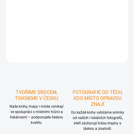
DORUČIT DO:
12.08.2026
MOŽNOSTI
DORUČENÍ
−
+
Přidat do košíku
ZEPTAT SE
HLÍDAT
TVOŘÍME SRDCEM,
FOTOGRAFIE OD TĚCH,
TISKNEME V ČESKU
KDO MÍSTO OPRAVDU
ZNAJÍ
Naše knihy, mapy i móda vznikají
ve spolupráci s místními tvůrci a
Do každé knihy vybíráme snímky
tiskárnami – podporujete českou
od našich i lokálních fotografů,
kvalitu.
kteří zachycují krásu krajiny s
láskou a znalostí.