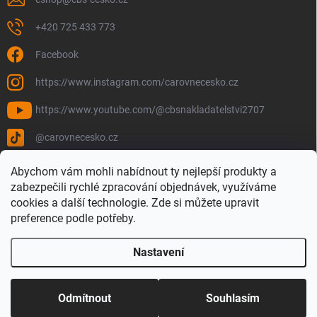
+420 725 433 773
Facebook
https://www.instagram.com/carovnecesko.cz
https://www.youtube.com/@cbsnakladatelstvi2707
@carovnecesko.cz
Abychom vám mohli nabídnout ty nejlepší produkty a
zabezpečili rychlé zpracování objednávek, využíváme
cookies a další technologie. Zde si můžete upravit
preference podle potřeby.
Nastavení
Copyright 2026
Čarovné Česko - Knihy, Mapy a Mapová móda
. Všechna
práva vyhrazena.
Upravit nastavení cookies
Odmítnout
Souhlasím
Vytvořil Shoptet