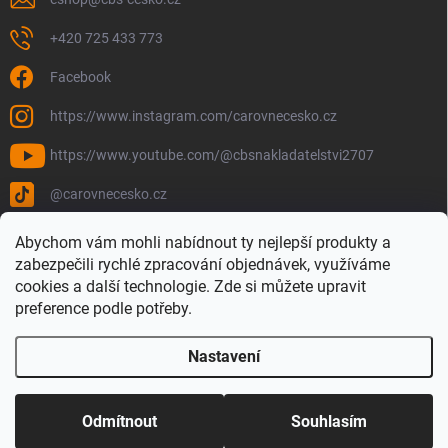
+420 725 433 773
Facebook
https://www.instagram.com/carovnecesko.cz
https://www.youtube.com/@cbsnakladatelstvi2707
@carovnecesko.cz
Abychom vám mohli nabídnout ty nejlepší produkty a
zabezpečili rychlé zpracování objednávek, využíváme
cookies a další technologie. Zde si můžete upravit
preference podle potřeby.
Nastavení
Copyright 2026
Čarovné Česko - Knihy, Mapy a Mapová móda
. Všechna
práva vyhrazena.
Upravit nastavení cookies
Odmítnout
Souhlasím
Vytvořil Shoptet