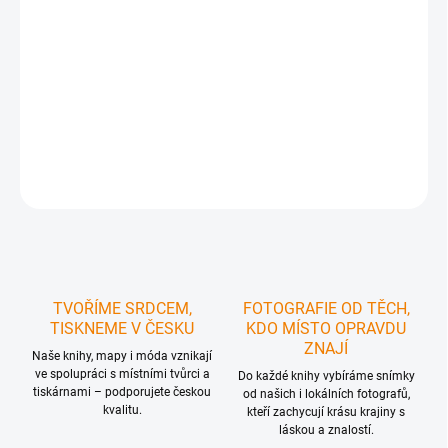
DORUČIT DO:
12.08.2026
MOŽNOSTI
DORUČENÍ
−
+
Přidat do košíku
ZEPTAT SE
HLÍDAT
TVOŘÍME SRDCEM,
FOTOGRAFIE OD TĚCH,
TISKNEME V ČESKU
KDO MÍSTO OPRAVDU
ZNAJÍ
Naše knihy, mapy i móda vznikají
ve spolupráci s místními tvůrci a
Do každé knihy vybíráme snímky
tiskárnami – podporujete českou
od našich i lokálních fotografů,
kvalitu.
kteří zachycují krásu krajiny s
láskou a znalostí.