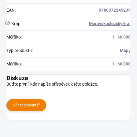
EAN
:
9788072245239
?
Kraj
:
Moravskoslezský kraj
Měřítko
:
1 : 60 000
Typ produktu
:
Mapy
Měřítko
:
1 : 60 000
Diskuze
Buďte první, kdo napíše příspěvek k této položce.
Přidat komentář