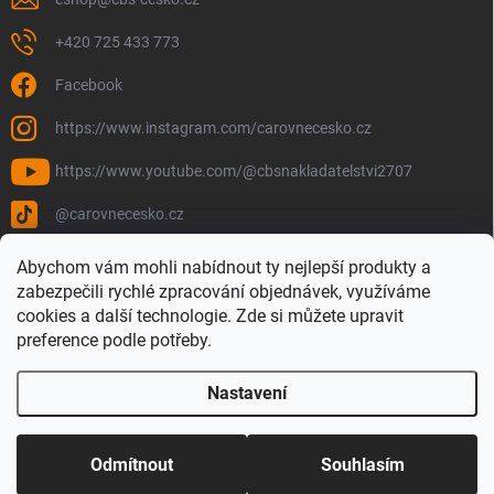
+420 725 433 773
Facebook
https://www.instagram.com/carovnecesko.cz
https://www.youtube.com/@cbsnakladatelstvi2707
@carovnecesko.cz
Abychom vám mohli nabídnout ty nejlepší produkty a
zabezpečili rychlé zpracování objednávek, využíváme
cookies a další technologie. Zde si můžete upravit
preference podle potřeby.
Nastavení
Copyright 2026
Čarovné Česko - Knihy, Mapy a Mapová móda
. Všechna
práva vyhrazena.
Upravit nastavení cookies
Odmítnout
Souhlasím
Vytvořil Shoptet