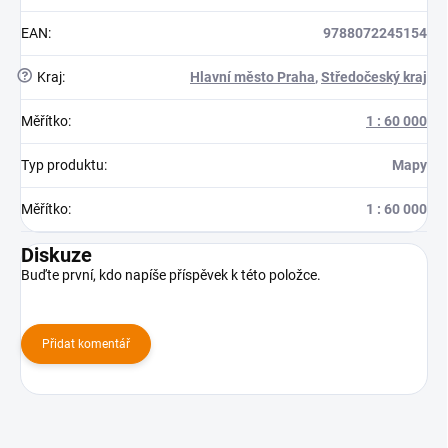
EAN
:
9788072245154
?
Kraj
:
Hlavní město Praha
,
Středočeský kraj
Měřítko
:
1 : 60 000
Typ produktu
:
Mapy
Měřítko
:
1 : 60 000
Diskuze
Buďte první, kdo napíše příspěvek k této položce.
Přidat komentář