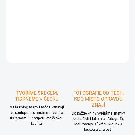
DORUČIT DO:
12.08.2026
MOŽNOSTI
DORUČENÍ
−
+
Přidat do košíku
ZEPTAT SE
HLÍDAT
TVOŘÍME SRDCEM,
FOTOGRAFIE OD TĚCH,
TISKNEME V ČESKU
KDO MÍSTO OPRAVDU
ZNAJÍ
Naše knihy, mapy i móda vznikají
ve spolupráci s místními tvůrci a
Do každé knihy vybíráme snímky
tiskárnami – podporujete českou
od našich i lokálních fotografů,
kvalitu.
kteří zachycují krásu krajiny s
láskou a znalostí.