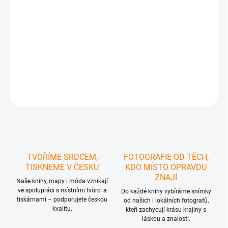
DORUČIT DO:
12.08.2026
MOŽNOSTI
DORUČENÍ
−
+
Přidat do košíku
ZEPTAT SE
HLÍDAT
TVOŘÍME SRDCEM,
FOTOGRAFIE OD TĚCH,
TISKNEME V ČESKU
KDO MÍSTO OPRAVDU
ZNAJÍ
Naše knihy, mapy i móda vznikají
ve spolupráci s místními tvůrci a
Do každé knihy vybíráme snímky
tiskárnami – podporujete českou
od našich i lokálních fotografů,
kvalitu.
kteří zachycují krásu krajiny s
láskou a znalostí.