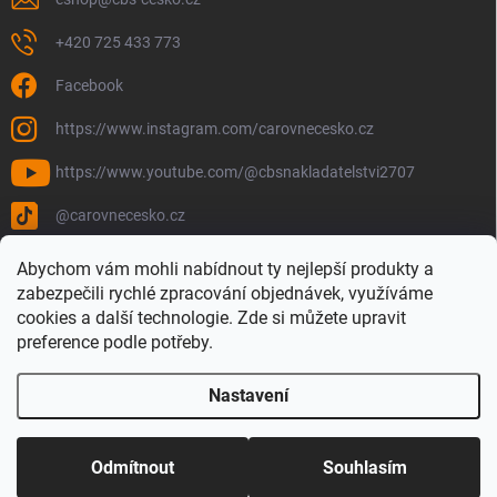
+420 725 433 773
Facebook
https://www.instagram.com/carovnecesko.cz
https://www.youtube.com/@cbsnakladatelstvi2707
@carovnecesko.cz
Abychom vám mohli nabídnout ty nejlepší produkty a
zabezpečili rychlé zpracování objednávek, využíváme
cookies a další technologie. Zde si můžete upravit
preference podle potřeby.
Nastavení
Copyright 2026
Čarovné Česko - Knihy, Mapy a Mapová móda
. Všechna
práva vyhrazena.
Upravit nastavení cookies
Odmítnout
Souhlasím
Vytvořil Shoptet