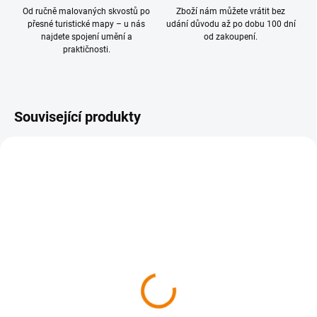
Od ručně malovaných skvostů po
Zboží nám můžete vrátit bez
přesné turistické mapy – u nás
udání důvodu až po dobu 100 dní
najdete spojení umění a
od zakoupení.
praktičnosti.
Související produkty
SKLADEM
SKLADEM
019 Okolí Prahy jih 1 : 50
020 Sedlčansko, Slapy 1
000
: 50 000
149 Kč
149 Kč