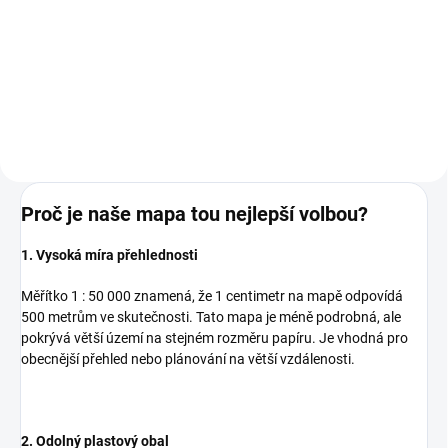
149 Kč bez DPH
149 Kč bez DPH
Do košíku
Do košíku
Proč je naše mapa tou nejlepší volbou?
1. Vysoká míra přehlednosti
Měřítko 1 : 50 000 znamená, že 1 centimetr na mapě odpovídá
500 metrům ve skutečnosti. Tato mapa je méně podrobná, ale
pokrývá větší území na stejném rozměru papíru. Je vhodná pro
obecnější přehled nebo plánování na větší vzdálenosti.
2. Odolný plastový obal