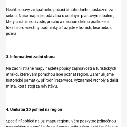
Nechte obavy ze špatného počasí či náhodného poškození za
sebou. Naše mapa je dodávána s odolným plastovým obalem,
který chrání proti vodě, prachu a mechanickému poškození.
Ideální pro všechny podmínky, ať už jste v horách, lese nebo u
jezera.
3. Informativní zadní strana
Na zadní straně mapy najdete popisy zajímavostí a turistických
atrakcí, které vám pomohou lépe poznat region. Zahrnuli jsme
historické památky, přírodní rezervace, významné vrcholy a další
místa, která stojí za návštěvu.
4. Unikátní 3D pohled na region
Speciální pohled na 3D mapu regionu vám poskytne jedinečnou
perspektivu a pomůže lépe plánovat vaše výlety. Uvidíte výškové