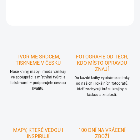
DETAILNÍ INFORMACE
ZEPTAT SE
HLÍDAT
TVOŘÍME SRDCEM,
FOTOGRAFIE OD TĚCH,
TISKNEME V ČESKU
KDO MÍSTO OPRAVDU
ZNAJÍ
Naše knihy, mapy i móda vznikají
ve spolupráci s místními tvůrci a
Do každé knihy vybíráme snímky
tiskárnami – podporujete českou
od našich i lokálních fotografů,
kvalitu.
kteří zachycují krásu krajiny s
láskou a znalostí.
MAPY, KTERÉ VEDOU I
100 DNÍ NA VRÁCENÍ
INSPIRUJÍ
ZBOŽÍ