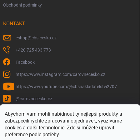
Obchodní podmínky
KONTAKT
eshop
@
cbs-cesko.cz
+420 725 433 773
Facebook
https://www.instagram.com/carovnecesko.cz
https://www.youtube.com/@cbsnakladatelstvi2707
@carovnecesko.cz
Abychom vám mohli nabídnout ty nejlepší produkty a
zabezpečili rychlé zpracování objednávek, využíváme
cookies a další technologie. Zde si můžete upravit
preference podle potřeby.