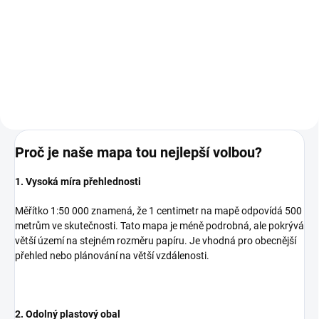
149 Kč bez DPH
Do košíku
Proč je naše mapa tou nejlepší volbou?
1. Vysoká míra přehlednosti
Měřítko 1:50 000 znamená, že 1 centimetr na mapě odpovídá 500
metrům ve skutečnosti. Tato mapa je méně podrobná, ale pokrývá
větší území na stejném rozměru papíru. Je vhodná pro obecnější
přehled nebo plánování na větší vzdálenosti.
2. Odolný plastový obal