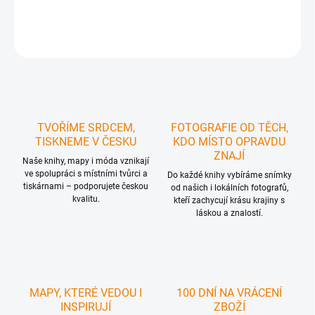
DETAILNÍ INFORMACE
ZEPTAT SE
HLÍDAT
TVOŘÍME SRDCEM,
FOTOGRAFIE OD TĚCH,
TISKNEME V ČESKU
KDO MÍSTO OPRAVDU
ZNAJÍ
Naše knihy, mapy i móda vznikají
ve spolupráci s místními tvůrci a
Do každé knihy vybíráme snímky
tiskárnami – podporujete českou
od našich i lokálních fotografů,
kvalitu.
kteří zachycují krásu krajiny s
láskou a znalostí.
MAPY, KTERÉ VEDOU I
100 DNÍ NA VRÁCENÍ
INSPIRUJÍ
ZBOŽÍ