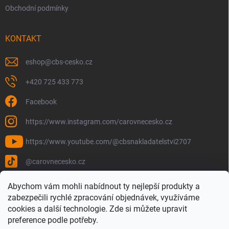
Obchodní podmínky
KONTAKT
eshop
@
cbs-cesko.cz
+420 725 433 773
Facebook
https://www.instagram.com/carovnecesko.cz
https://www.youtube.com/@cbsnakladatelstvi2707
@carovnecesko.cz
Abychom vám mohli nabídnout ty nejlepší produkty a
zabezpečili rychlé zpracování objednávek, využíváme
cookies a další technologie. Zde si můžete upravit
preference podle potřeby.