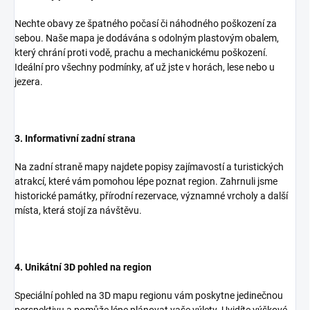
Nechte obavy ze špatného počasí či náhodného poškození za
sebou. Naše mapa je dodávána s odolným plastovým obalem,
který chrání proti vodě, prachu a mechanickému poškození.
Ideální pro všechny podmínky, ať už jste v horách, lese nebo u
jezera.
3. Informativní zadní strana
Na zadní straně mapy najdete popisy zajímavostí a turistických
atrakcí, které vám pomohou lépe poznat region. Zahrnuli jsme
historické památky, přírodní rezervace, významné vrcholy a další
místa, která stojí za návštěvu.
4. Unikátní 3D pohled na region
Speciální pohled na 3D mapu regionu vám poskytne jedinečnou
perspektivu a pomůže lépe plánovat vaše výlety. Uvidíte výškové