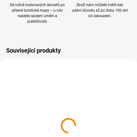
Od ručně malovaných skvostů po
Zboží nám můžete vrátit bez
přesné turistické mapy – u nás
udání důvodu až po dobu 100 dní
najdete spojení umění a
od zakoupení.
praktičnosti.
Související produkty
SKLADEM
004 Lužické hory 1 : 50
000
149 Kč