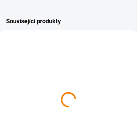
Související produkty
NOVINKA
NOVINKA
TIP
TIP
1 + 1
SKLADEM
SKLADEM
Čechy na nejstarších
Kompletní kolekce
mapách
historických atlasů
2 460 Kč
6 380 Kč
2 460 Kč bez DPH
6 380 Kč bez DPH
Do košíku
Do košíku