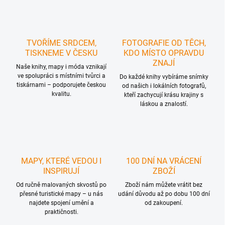
TVOŘÍME SRDCEM,
FOTOGRAFIE OD TĚCH,
TISKNEME V ČESKU
KDO MÍSTO OPRAVDU
ZNAJÍ
Naše knihy, mapy i móda vznikají
ve spolupráci s místními tvůrci a
Do každé knihy vybíráme snímky
tiskárnami – podporujete českou
od našich i lokálních fotografů,
kvalitu.
kteří zachycují krásu krajiny s
láskou a znalostí.
MAPY, KTERÉ VEDOU I
100 DNÍ NA VRÁCENÍ
INSPIRUJÍ
ZBOŽÍ
Od ručně malovaných skvostů po
Zboží nám můžete vrátit bez
přesné turistické mapy – u nás
udání důvodu až po dobu 100 dní
najdete spojení umění a
od zakoupení.
praktičnosti.