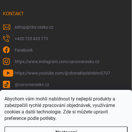
KONTAKT
eshop
@
cbs-cesko.cz
+420 725 433 773
Facebook
https://www.instagram.com/carovnecesko.cz
https://www.youtube.com/@cbsnakladatelstvi2707
@carovnecesko.cz
Abychom vám mohli nabídnout ty nejlepší produkty a
zabezpečili rychlé zpracování objednávek, využíváme
cookies a další technologie. Zde si můžete upravit
preference podle potřeby.