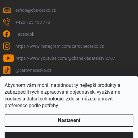
eshop
@
cbs-cesko.cz
+420 725 433 773
Facebook
https://www.instagram.com/carovnecesko.cz
https://www.youtube.com/@cbsnakladatelstvi2707
@carovnecesko.cz
Abychom vám mohli nabídnout ty nejlepší produkty a
zabezpečili rychlé zpracování objednávek, využíváme
cookies a další technologie. Zde si můžete upravit
preference podle potřeby.
Nastavení
Copyright 2026
Čarovné Česko - Knihy, Mapy a Mapová móda
. Všechna
práva vyhrazena.
Upravit nastavení cookies