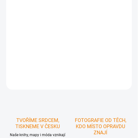
DORUČIT DO:
12.08.2026
MOŽNOSTI
DORUČENÍ
−
+
Přidat do košíku
První automapa Slovenska s nabídkou rozhleden a vyhlídkových míst.
Významné a architektonicky zajímavé rozhledny jsou zobrazeny
perokresbami a doplněny stručným popisem.
ZEPTAT SE
HLÍDAT
TVOŘÍME SRDCEM,
FOTOGRAFIE OD TĚCH,
TISKNEME V ČESKU
KDO MÍSTO OPRAVDU
ZNAJÍ
Naše knihy, mapy i móda vznikají