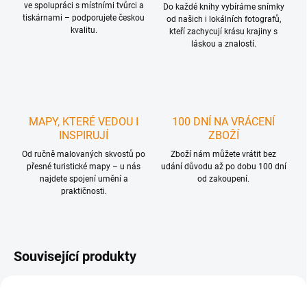
ve spolupráci s místními tvůrci a
Do každé knihy vybíráme snímky
tiskárnami – podporujete českou
od našich i lokálních fotografů,
kvalitu.
kteří zachycují krásu krajiny s
láskou a znalostí.
MAPY, KTERÉ VEDOU I
100 DNÍ NA VRÁCENÍ
INSPIRUJÍ
ZBOŽÍ
Od ručně malovaných skvostů po
Zboží nám můžete vrátit bez
přesné turistické mapy – u nás
udání důvodu až po dobu 100 dní
najdete spojení umění a
od zakoupení.
praktičnosti.
Související produkty