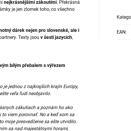
mi
nejkrásnějšími zákoutími
. Překrásná
zámky je jen zlomek toho, co všechno
Katego
notný dárek nejen pro slovenské, ale i
EAN
:
partnery. Texty jsou
v šesti jazycích
,
kovým bílým přebalem s výřezem
je jednou z najkrajších krajín Európy,
ešte veľa ľudí neobjavilo.
krásnych zákutiach a poznám ho ako
ak to viem porovnať. No a keď som sa
to moje presvedčenie sa ešte utvrdilo.
ním sa nad majestátnymi horami,