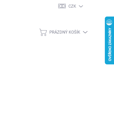
CZK
PRÁZDNÝ KOŠÍK
NÁKUPNÍ
KOŠÍK