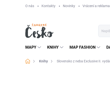
Přejít
O nás
Kontakty
Novinky
Vrácení a reklama
na
obsah
MAPY
KNIHY
MAP FASHION
D
Domů
Knihy
Slovensko z neba Exclusive II. vydá
Neohodnoceno
Podrobnosti hodn
TIP