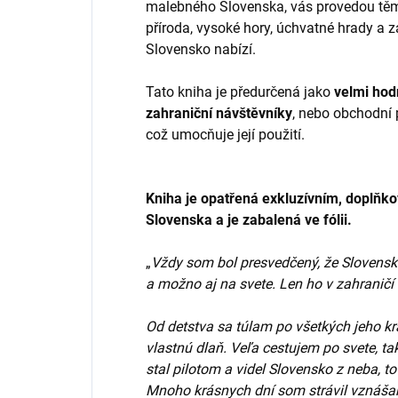
malebného Slovenska, vás provedou tě
příroda, vysoké hory, úchvatné hrady a 
Slovensko nabízí.
Tato kniha je předurčená jako
velmi hod
zahraniční návštěvníky
, nebo obchodní 
což umocňuje její použití.
Kniha je opatřená exkluzívním, doplň
Slovenska a je zabalená ve fólii.
„
Vždy som bol presvedčený, že Slovensko 
a možno aj na svete. Len ho v zahraničí 
Od detstva sa túlam po všetkých jeho 
vlastnú dlaň. Veľa cestujem po svete, t
stal pilotom a videl Slovensko z neba, to
Mnoho krásnych dní som strávil vznáša