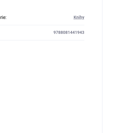
rie
:
Knihy
9788081441943