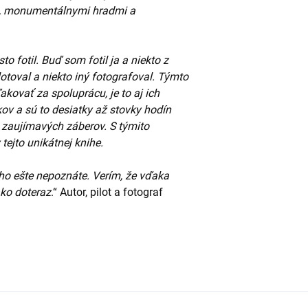
i, monumentálnymi hradmi a
 fotil. Buď som fotil ja a niekto z
otoval a niekto iný fotografoval. Týmto
ovať za spoluprácu, je to aj ich
kov a sú to desiatky až stovky hodín
 zaujímavých záberov. S týmito
tejto unikátnej knihe.
 ho ešte nepoznáte. Verím, že vďaka
ako doteraz
.“ Autor, pilot a fotograf