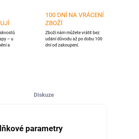
100 DNÍ NA VRÁCENÍ
RUJÍ
ZBOŽÍ
skvostů
Zboží nám můžete vrátit bez
apy – u
udání důvodu až po dobu 100
mění a
dní od zakoupení.
Diskuze
lňkové parametry