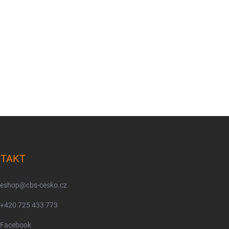
TAKT
eshop
@
cbs-cesko.cz
+420 725 433 773
Facebook