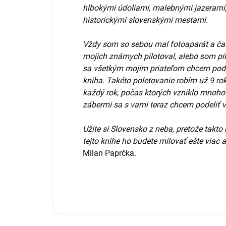
hlbokými údoliami, malebnými jazeram
historickými slovenskými mestami.
Vždy som so sebou mal fotoaparát a často
mojich známych pilotoval, alebo som pil
sa všetkým mojim priateľom chcem poďak
kniha. Takéto poletovanie robím už 9 ro
každý rok, počas ktorých vzniklo mnoho
zábermi sa s vami teraz chcem podeliť v 
Užite si Slovensko z neba, pretože takto
tejto knihe ho budete milovať ešte viac 
Milan Paprčka.