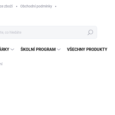
ce zboží
Obchodní podmínky
Hledat
ÁRKY
ŠKOLNÍ PROGRAM
VŠECHNY PRODUKTY
ní
ocení
1 320 Kč
1 320 Kč bez DPH