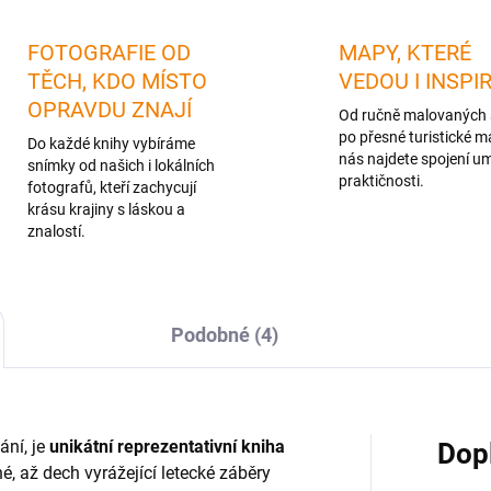
FOTOGRAFIE OD
MAPY, KTERÉ
TĚCH, KDO MÍSTO
VEDOU I INSPI
OPRAVDU ZNAJÍ
Od ručně malovaných 
po přesné turistické m
Do každé knihy vybíráme
nás najdete spojení u
snímky od našich i lokálních
praktičnosti.
fotografů, kteří zachycují
krásu krajiny s láskou a
znalostí.
Podobné (4)
ání, je
unikátní reprezentativní kniha
Dop
é, až dech vyrážející letecké záběry