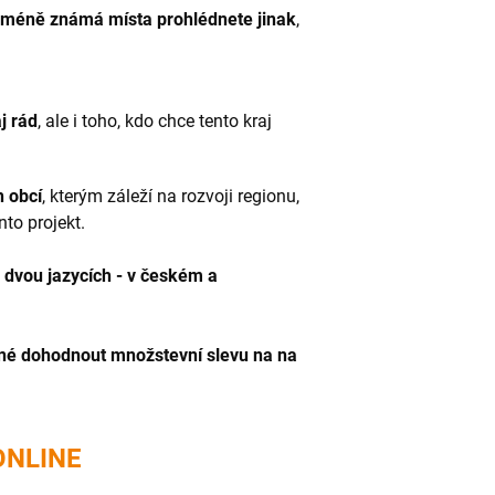
 méně známá místa prohlédnete jinak
,
j rád
, ale i toho, kdo chce tento kraj
h obcí
, kterým záleží na rozvoji regionu,
nto projekt.
e dvou jazycích - v českém a
žné dohodnout množstevní slevu na na
ONLINE