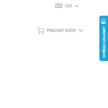
CZK
PRÁZDNÝ KOŠÍK
NÁKUPNÍ
KOŠÍK