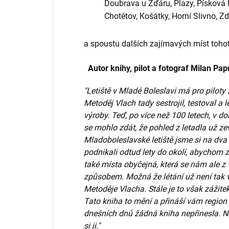
Doubrava u Žďáru, Plazy, Písková 
Chotětov, Košátky, Horní Slivno, Z
a spoustu dalších zajímavých míst tohot
Autor knihy, pilot a fotograf Milan Pa
"Letiště v Mladé Boleslavi má pro piloty
Metoděj Vlach tady sestrojil, testoval a 
výroby. Teď, po více než 100 letech, v dob
se mohlo zdát, že pohled z letadla už ze
Mladoboleslavské letiště jsme si na dva 
podnikali odtud lety do okolí, abychom 
také místa obyčejná, která se nám ale z
způsobem. Možná že létání už není tak
Metoděje Vlacha. Stále je to však zážite
Tato kniha to mění a přináší vám region
dnešních dnů žádná kniha nepřinesla. Na 
si ji."