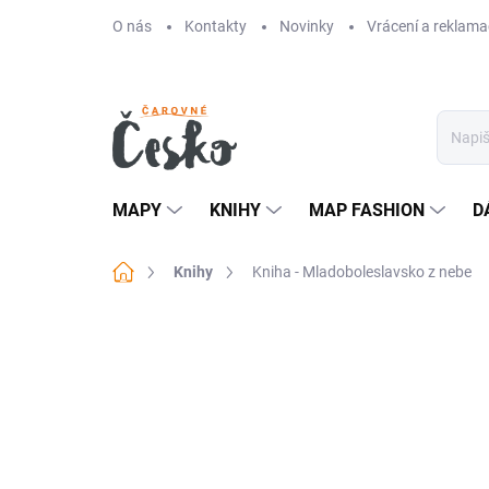
Přejít
O nás
Kontakty
Novinky
Vrácení a reklama
na
obsah
MAPY
KNIHY
MAP FASHION
D
Domů
Knihy
Kniha - Mladoboleslavsko z nebe
Neohodnoceno
Podrobnosti hodn