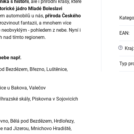
ika s historií
, ale i přírodní krásy, které
torické jádro Mladé Boleslavi
cem automobilů u nás,
příroda Českého
Katego
rozvinout fantazii, a mnohem více
é neobvyklým - pohledem z nebe. Nyní i
EAN
:
h nad tímto regionem.
?
Kraj
nebe např.
Typ pr
d Bezdězem, Březno, Luštěnice,
tice u Bakova, Valečov
hrazské skály, Pískovna v Sojovicích
ovno, Bělá pod Bezdězem, Hrdlořezy,
ce nad Jizerou, Mnichovo Hradiště,