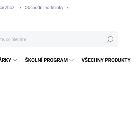
ce zboží
Obchodní podmínky
Hledat
ÁRKY
ŠKOLNÍ PROGRAM
VŠECHNY PRODUKTY
ocení
629 Kč
629 Kč bez DPH
Měrná
SKLADEM