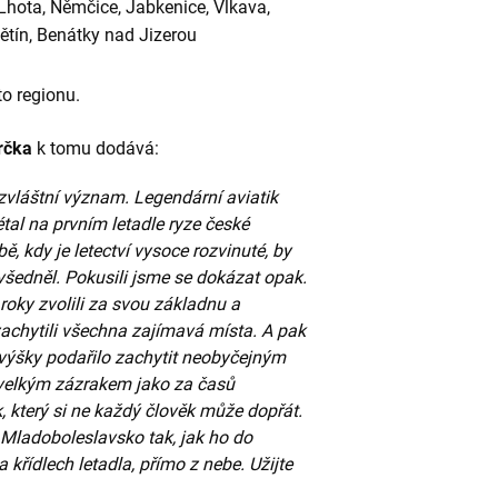
Lhota, Němčice, Jabkenice, Vlkava,
dětín, Benátky nad Jizerou
o regionu.
prčka
k tomu dodává:
 zvláštní význam. Legendární aviatik
létal na prvním letadle ryze české
ě, kdy je letectví vysoce rozvinuté, by
všedněl. Pokusili jsme se dokázat opak.
roky zvolili za svou základnu a
zachytili všechna zajímavá místa. A pak
 výšky podařilo zachytit neobyčejným
 velkým zázrakem jako za časů
k, který si ne každý člověk může dopřát.
 Mladoboleslavsko tak, jak ho do
křídlech letadla, přímo z nebe. Užijte