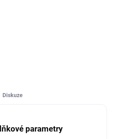
ADEM
SKLADEM
 z
Kniha - Mladá Boleslav a
okolí z nebe
629 Kč
629 Kč bez DPH
Do košíku
Diskuze
lňkové parametry