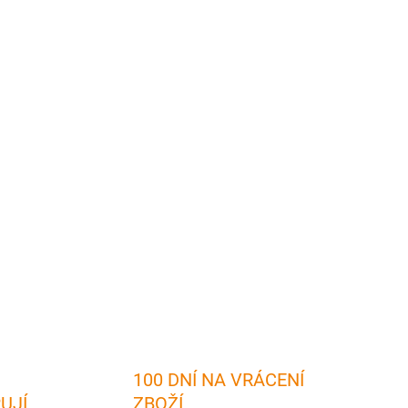
2026
MOŽNOSTI DORUČENÍ
Přidat do košíku
z okresu Mladá Boleslav
vám přinese:
✅ Na 100
Texty v
češtině a v angličtině
- ideální volba
pro
rek
pro každého, kdo nemá možnost vzlétnout
✅ Potěší
u
✅ Pevná vazba a tisk na kvalitní lesklý papír zaručuje
tnost
knihy
ZEPTAT SE
HLÍDAT
100 DNÍ NA VRÁCENÍ
RUJÍ
ZBOŽÍ