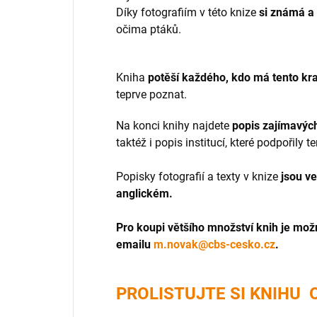
Díky fotografiím v této knize
si známá a
očima ptáků.
Kniha
potěší každého, kdo má tento kra
teprve poznat.
Na konci knihy najdete
popis zajímavýc
taktéž i popis institucí, které podpořily te
Popisky fotografií a texty v knize
jsou v
anglickém.
Pro koupi většího množství knih je mo
emailu
m.novak@cbs-cesko.cz
.
PROLISTUJTE SI KNIHU 