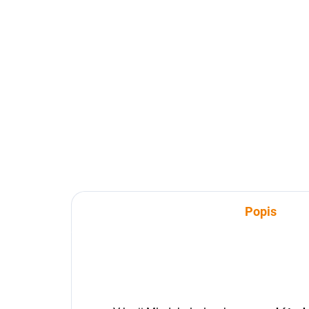
SKLADEM
Kniha - Frýdecko-
Kni
Místecko z nebe
62
629 Kč
629
629 Kč bez DPH
Do košíku
Popis