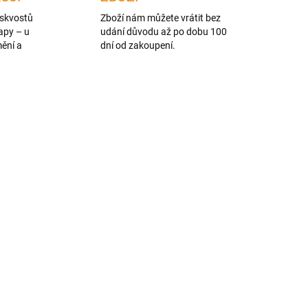
skvostů
Zboží nám můžete vrátit bez
apy – u
udání důvodu až po dobu 100
mění a
dní od zakoupení.