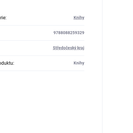
rie
:
Knihy
9788088259329
:
Středočeský kraj
oduktu
:
Knihy