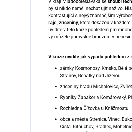
V kraji Mladoboleslavska se
snoubí techn
by si nikdo neměl nechat ujít naživo.
His
kontrastující s nejvýznamnějším výrob
ráje, zříceniny
, které dokážou v každém 
uvidíte v této knize pohledem pro mnoh
vy můžete pomyslně brouzdat v nebesíc
V knize uvidíte jak vypadá pohledem z 
zámky Kosmonosy, Krnsko, Bělá po
Stránov, Benátky nad Jizerou
zříceniny hradu Michalovice, Zvíře
Rybníky Žabakor a Komárovský, Pří
Rozhledna Čížovka u Kněžmostu
obce a města Strenice, Vinec, Buk
Čistá, Bítouchov, Bradlec, Mohelni