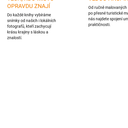
OPRAVDU ZNAJÍ
Od ručně malovaných 
po přesné turistické m
Do každé knihy vybíráme
nás najdete spojení u
snímky od našich i lokálních
praktičnosti.
fotografů, kteří zachycují
krásu krajiny s láskou a
znalostí.