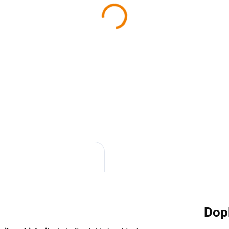
SKLADEM
SKL
ha - Brněnsko z nebe
Kniha - Znojmo a okolí
nebe
9 Kč
629 Kč
 Kč bez DPH
629 Kč bez DPH
Do košíku
Do košíku
Dop