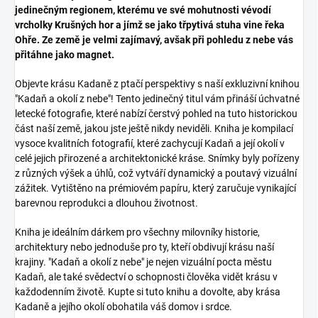
jedinečným regionem, kterému ve své mohutnosti vévodí
vrcholky Krušných hor a jímž se jako třpytivá stuha vine řeka
Ohře. Ze země je velmi zajímavý, avšak při pohledu z nebe vás
přitáhne jako magnet.
Objevte krásu Kadaně z ptačí perspektivy s naší exkluzivní knihou
"Kadaň a okolí z nebe"! Tento jedinečný titul vám přináší úchvatné
letecké fotografie, které nabízí čerstvý pohled na tuto historickou
část naší země, jakou jste ještě nikdy neviděli. Kniha je kompilací
vysoce kvalitních fotografií, které zachycují Kadaň a její okolí v
celé jejich přirozené a architektonické kráse. Snímky byly pořízeny
z různých výšek a úhlů, což vytváří dynamický a poutavý vizuální
zážitek. Vytištěno na prémiovém papíru, který zaručuje vynikající
barevnou reprodukci a dlouhou životnost.
Kniha je ideálním dárkem pro všechny milovníky historie,
architektury nebo jednoduše pro ty, kteří obdivují krásu naší
krajiny. "Kadaň a okolí z nebe" je nejen vizuální pocta městu
Kadaň, ale také svědectví o schopnosti člověka vidět krásu v
každodenním životě. Kupte si tuto knihu a dovolte, aby krása
Kadaně a jejího okolí obohatila váš domov i srdce.