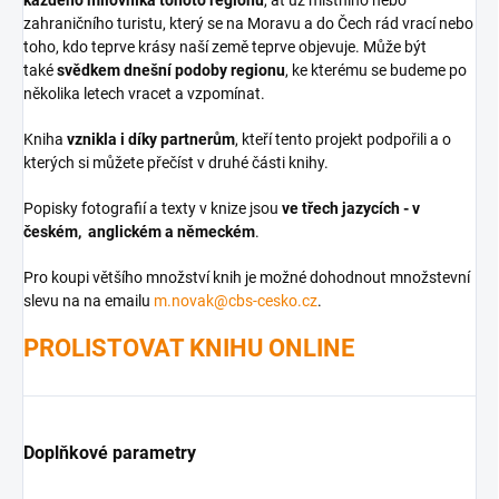
zahraničního turistu, který se na Moravu a do Čech rád vrací nebo
toho, kdo teprve krásy naší země teprve objevuje. Může být
také
svědkem dnešní podoby regionu
, ke kterému se budeme po
několika letech vracet a vzpomínat.
Kniha
vznikla i díky partnerům
, kteří tento projekt podpořili a o
kterých si můžete přečíst v druhé části knihy.
Popisky fotografií a texty v knize jsou
ve třech jazycích - v
českém, anglickém a německém
.
Pro koupi většího množství knih je možné dohodnout množstevní
slevu na na emailu
m.novak@cbs-cesko.cz
.
PROLISTOVAT KNIHU ONLINE
Doplňkové parametry