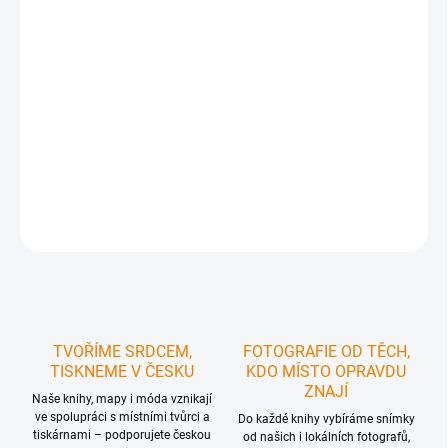
Kniha leteckých fotografií z SO ORP Kadaň
Prolétněte se nad jedinečným regionem, kterému ve své
mohutnosti vévodí vrcholky Krušných hor a jímž se jako třpytivá
stuha vine řeka Ohře. Ze země je velmi zajímavý, avšak při pohledu
z nebe vás přitáhne jako magnet
DETAILNÍ INFORMACE
ZEPTAT SE
HLÍDAT
TVOŘÍME SRDCEM,
FOTOGRAFIE OD TĚCH,
TISKNEME V ČESKU
KDO MÍSTO OPRAVDU
ZNAJÍ
Naše knihy, mapy i móda vznikají
ve spolupráci s místními tvůrci a
Do každé knihy vybíráme snímky
tiskárnami – podporujete českou
od našich i lokálních fotografů,