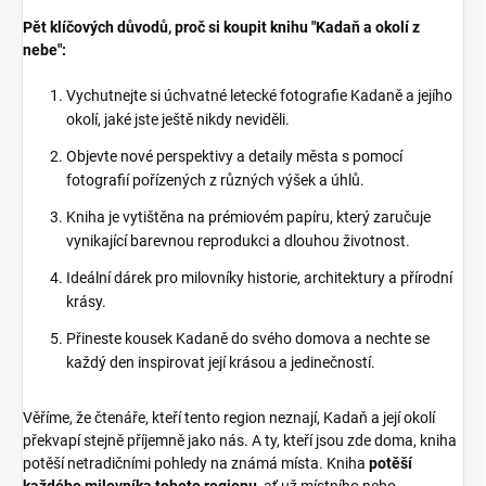
Pět klíčových důvodů, proč si koupit knihu "Kadaň a okolí z
nebe":
Vychutnejte si úchvatné letecké fotografie Kadaně a jejího
okolí, jaké jste ještě nikdy neviděli.
Objevte nové perspektivy a detaily města s pomocí
fotografií pořízených z různých výšek a úhlů.
Kniha je vytištěna na prémiovém papíru, který zaručuje
vynikající barevnou reprodukci a dlouhou životnost.
Ideální dárek pro milovníky historie, architektury a přírodní
krásy.
Přineste kousek Kadaně do svého domova a nechte se
každý den inspirovat její krásou a jedinečností.
Věříme, že čtenáře, kteří tento region neznají, Kadaň a její okolí
překvapí stejně příjemně jako nás. A ty, kteří jsou zde doma, kniha
potěší netradičními pohledy na známá místa. Kniha
potěší
každého milovníka tohoto regionu
, ať už místního nebo