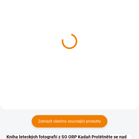
SKLADEM
SKLADEM
Kniha - Tachovsko z
Kniha - Kutnohorsko z
nebe
nebe
629 Kč
629 Kč
629 Kč bez DPH
629 Kč bez DPH
Do košíku
Do košíku
Zobrazit všechny související produkty
Kniha leteckých fotografií z SO ORP Kadaň
Prolétněte se nad