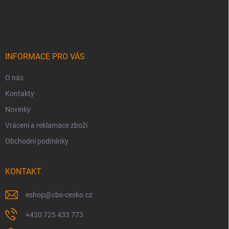
Z
á
p
a
t
í
INFORMACE PRO VÁS
O nás
Kontakty
Novinky
Vrácení a reklamace zboží
Obchodní podmínky
KONTAKT
eshop
@
cbs-cesko.cz
+420 725 433 773