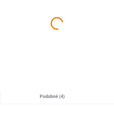
SKLADEM
SKL
rovnávací mapa Praha
Kniha - Praha-západ z
istorická a současná
nebe, 1. díl
pa města s aplikací
629 Kč
P Explorer
9 Kč
629 Kč bez DPH
 Kč bez DPH
Do košíku
Do košíku
Podobné (4)