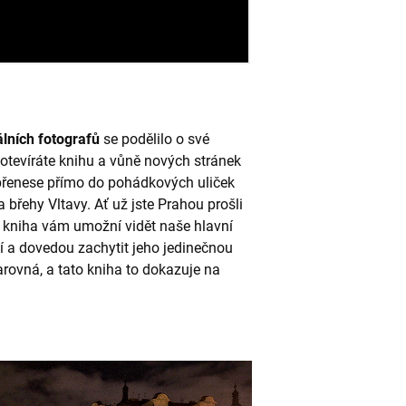
lních fotografů
se podělilo o své
k otevíráte knihu a vůně nových stránek
 přenese přímo do pohádkových uliček
 břehy Vltavy. Ať už jste Prahou prošli
ato kniha vám umožní vidět naše hlavní
jí a dovedou zachytit jeho jedinečnou
arovná, a tato kniha to dokazuje na