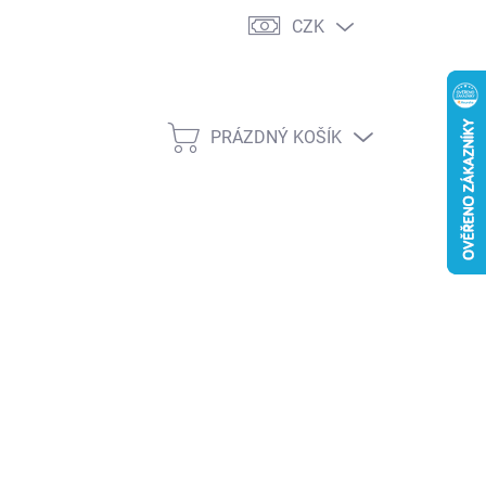
CZK
PRÁZDNÝ KOŠÍK
NÁKUPNÍ
KOŠÍK