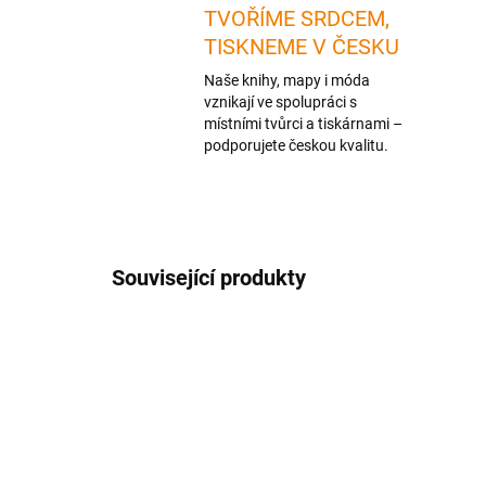
TVOŘÍME SRDCEM,
TISKNEME V ČESKU
Naše knihy, mapy i móda
vznikají ve spolupráci s
místními tvůrci a tiskárnami –
podporujete českou kvalitu.
Související produkty
NOVINKA
NOVIN
TIP
1 + 1
1 + 1