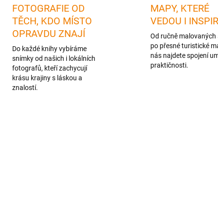
FOTOGRAFIE OD
MAPY, KTERÉ
TĚCH, KDO MÍSTO
VEDOU I INSPI
OPRAVDU ZNAJÍ
Od ručně malovaných 
po přesné turistické m
Do každé knihy vybíráme
nás najdete spojení u
snímky od našich i lokálních
praktičnosti.
fotografů, kteří zachycují
krásu krajiny s láskou a
znalostí.
KA