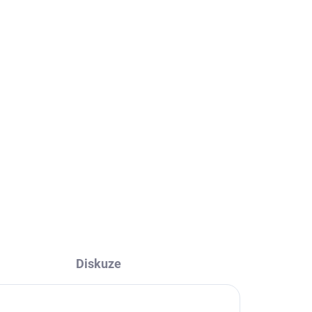
ADEM
SKLADEM
Vltava z nebe – kniha ke
150. výročí Smetanovy
Vltavy!
629 Kč
629 Kč bez DPH
Do košíku
Diskuze