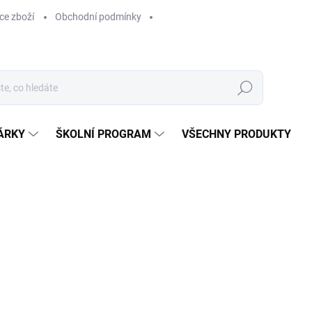
ce zboží
Obchodní podmínky
Hledat
ÁRKY
ŠKOLNÍ PROGRAM
VŠECHNY PRODUKTY
ocení
629 Kč
629 Kč bez DPH
Měrná
SKLADEM