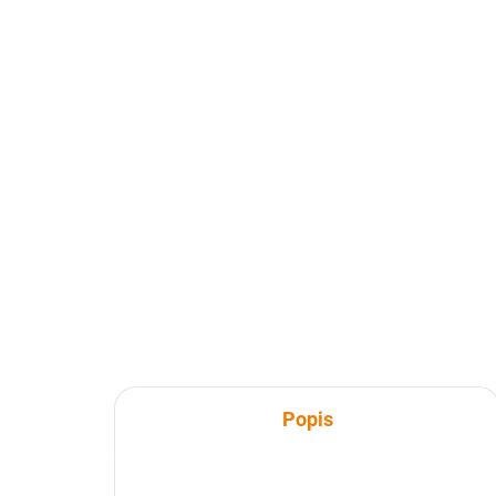
SKLADEM
Čechy na nejstarších
Po
mapách
- h
ma
2 460 Kč
MA
24
2 460 Kč bez DPH
249
Do košíku
Popis