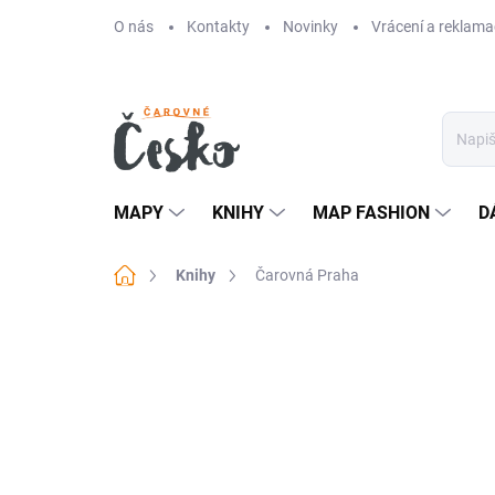
Přejít
O nás
Kontakty
Novinky
Vrácení a reklama
na
obsah
MAPY
KNIHY
MAP FASHION
D
Domů
Knihy
Čarovná Praha
Neohodnoceno
Podrobnosti hodn