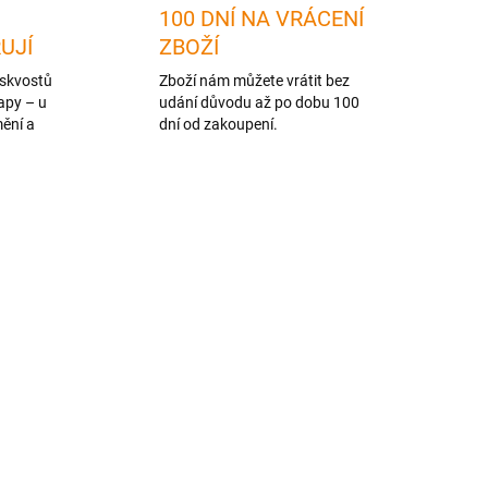
100 DNÍ NA VRÁCENÍ
RUJÍ
ZBOŽÍ
skvostů
Zboží nám můžete vrátit bez
apy – u
udání důvodu až po dobu 100
mění a
dní od zakoupení.
NOVINKA
TIP