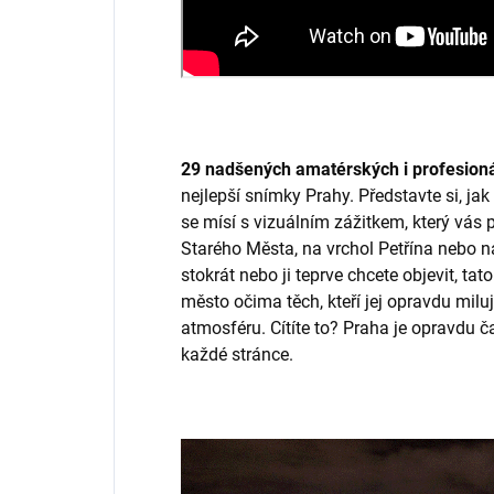
29 nadšených amatérských i profesioná
nejlepší snímky Prahy. Představte si, ja
se mísí s vizuálním zážitkem, který vás
Starého Města, na vrchol Petřína nebo na
stokrát nebo ji teprve chcete objevit, t
město očima těch, kteří jej opravdu milu
atmosféru. Cítíte to? Praha je opravdu č
každé stránce.