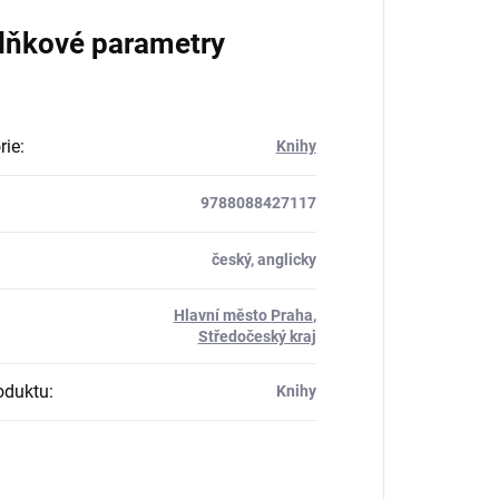
lňkové parametry
rie
:
Knihy
9788088427117
český, anglicky
Hlavní město Praha
,
:
Středočeský kraj
oduktu
:
Knihy