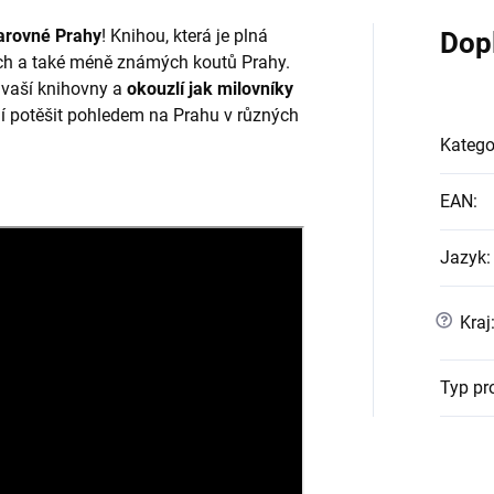
arovné Prahy
! Knihou, která je plná
Dop
ších a také méně známých koutů Prahy.
 vaší knihovny a
okouzlí jak milovníky
htějí potěšit pohledem na Prahu v různých
Katego
EAN
:
Jazyk
:
?
Kraj
Typ pr