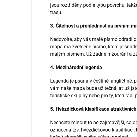
jsou roztříděny podle typu povrchu, takže
trasu.
3. Čitelnost a přehlednost na prvním mí
Nedovolte, aby vás malé písmo odradilo
mapa má zvětšené písmo, které je snadno 
malým písmem. Už žádné mžourání a ztrá
4. Mezinárodní legenda
Legenda je psaná v češtině, angličtině, 
vám naše mapa bude užitečná, ať už jste
turistické skupiny nebo pro ty, kteří rádi 
5. Hvězdičková klasifikace atraktivních
Nechcete minout to nejzajímavější, co ob
označená tzv. hvězdičkovou klasifikací, t