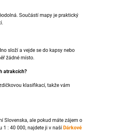
odolná. Součástí mapy je praktický
í.
o složí a vejde se do kapsy nebo
ěř žádné místo.
h atrakcích?
zdičkovou klasifikací, takže vám
í Slovenska, ale pokud máte zájem o
1 : 40 000, najdete ji v naší
Dárkové