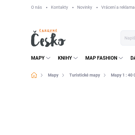
Přejít
O nás
Kontakty
Novinky
Vrácení a reklama
na
obsah
MAPY
KNIHY
MAP FASHION
D
Domů
Mapy
Turistické mapy
Mapy 1 : 40 
Neohodnoceno
Podrobnosti hodn