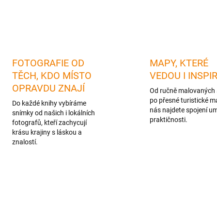
FOTOGRAFIE OD
MAPY, KTERÉ
TĚCH, KDO MÍSTO
VEDOU I INSPI
OPRAVDU ZNAJÍ
Od ručně malovaných 
po přesné turistické m
Do každé knihy vybíráme
nás najdete spojení u
snímky od našich i lokálních
praktičnosti.
fotografů, kteří zachycují
krásu krajiny s láskou a
znalostí.
TIP