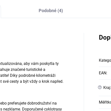
Podobné (4)
Dop
Katego
tualizována, aby vám poskytla ty
ahuje značené turistické a
EAN
:
tratíte! Díky podrobné kilometráži
t své cesty a být vždy o krok napřed.
?
Kraj
Měřítk
nebo preferujete dobrodružství na
ás nezklame. Doporučené cyklotrasy