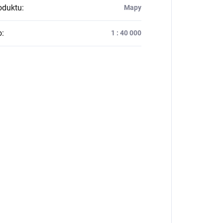
oduktu
:
Mapy
o
:
1 : 40 000