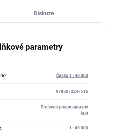
Diskuze
lňkové parametry
rie
:
Česko 1 : 40 000
9788072247516
Prešovský samosprávny
:
kraj
o
:
1 : 40 000