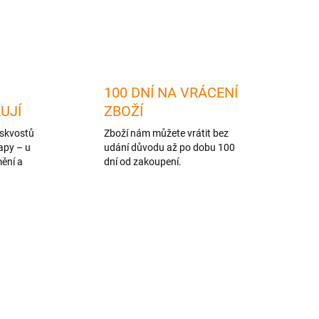
ZEPTAT SE
HLÍDAT
100 DNÍ NA VRÁCENÍ
RUJÍ
ZBOŽÍ
skvostů
Zboží nám můžete vrátit bez
apy – u
udání důvodu až po dobu 100
mění a
dní od zakoupení.