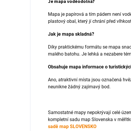
Je mapa voděodolná?
Mapa je papírová a tím pádem není vodě
plastový obal, který jí chrání před vlhkost
Jak je mapa skladná?
Díky praktickému formátu se mapa snadn
malého batohu. Je lehká a nezabere tém
Obsahuje mapa informace o turistickýc
Ano, atraktivní místa jsou označená hvě
neunikne žádný zajímavý bod.
Samostatné mapy nepokrývají celé územ
kompletní sadu map Slovenska v měřítku 
sadě map SLOVENSKO