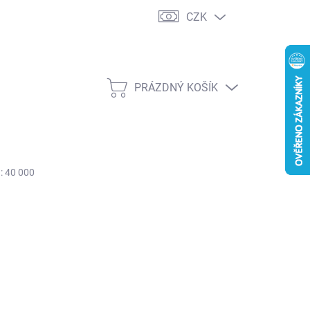
CZK
PRÁZDNÝ KOŠÍK
NÁKUPNÍ
KOŠÍK
: 40 000