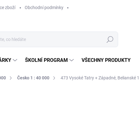
ce zboží
Obchodní podmínky
Hledat
ÁRKY
ŠKOLNÍ PROGRAM
VŠECHNY PRODUKTY
000
Česko 1 : 40 000
473 Vysoké Tatry + Západné, Belianské 1 
ocení
169 Kč
169 Kč bez DPH
Měrná
SKLADEM