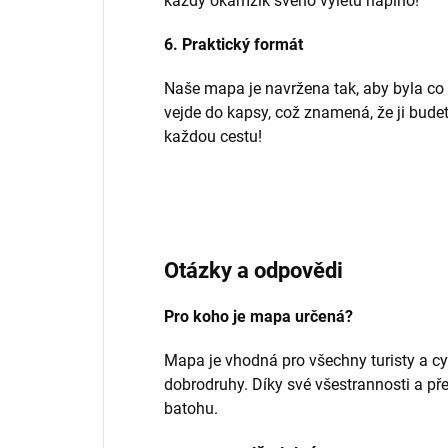
každý okamžik svého výletu naplno!
6. Praktický formát
Naše mapa je navržena tak, aby byla co 
vejde do kapsy, což znamená, že ji budet
každou cestu!
Otázky a odpovědi
Pro koho je mapa určená?
Mapa je vhodná pro všechny turisty a cy
dobrodruhy. Díky své všestrannosti a př
batohu.