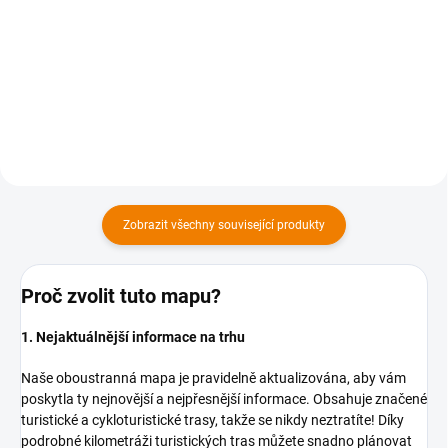
169 Kč
169 Kč
169 Kč bez DPH
169 Kč bez DPH
Do košíku
Do košíku
Zobrazit všechny související produkty
Proč zvolit tuto mapu?
1. Nejaktuálnější informace na trhu
Naše oboustranná mapa je pravidelně aktualizována, aby vám
poskytla ty nejnovější a nejpřesnější informace. Obsahuje značené
turistické a cykloturistické trasy, takže se nikdy neztratíte! Díky
podrobné kilometráži turistických tras můžete snadno plánovat