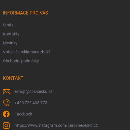
a
t
í
INFORMACE PRO VÁS
O nás
Kontakty
Novinky
Vrácení a reklamace zboží
Obchodní podmínky
KONTAKT
eshop
@
cbs-cesko.cz
+420 725 433 773
Facebook
https://www.instagram.com/carovnecesko.cz