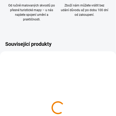
Od ručně malovaných skvostů po
Zboží nám můžete vrátit bez
přesné turistické mapy – u nás
udání důvodu až po dobu 100 dní
najdete spojení umění a
od zakoupení.
praktičnosti.
Související produkty
SKLADEM
SKLADEM
451 Okolí Brna, západ 1 :
452 Okolí Brna východ,
40 000
Moravský kras 1 : 40 000