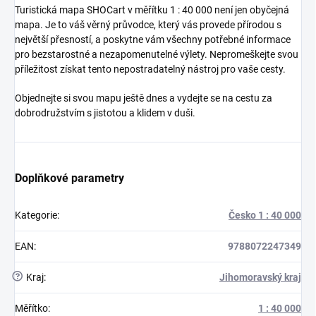
Turistická mapa SHOCart v měřítku 1 : 40 000 není jen obyčejná
mapa. Je to váš věrný průvodce, který vás provede přírodou s
největší přesností, a poskytne vám všechny potřebné informace
pro bezstarostné a nezapomenutelné výlety. Nepromeškejte svou
příležitost získat tento nepostradatelný nástroj pro vaše cesty.
Objednejte si svou mapu ještě dnes a vydejte se na cestu za
dobrodružstvím s jistotou a klidem v duši.
Doplňkové parametry
Kategorie
:
Česko 1 : 40 000
EAN
:
9788072247349
?
Kraj
:
Jihomoravský kraj
Měřítko
:
1 : 40 000