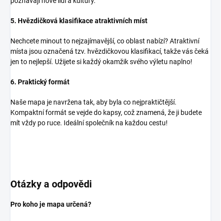
poznávají nové lidi a kultury.
5. Hvězdičková klasifikace atraktivních míst
Nechcete minout to nejzajímavější, co oblast nabízí? Atraktivní
místa jsou označená tzv. hvězdičkovou klasifikací, takže vás čeká
jen to nejlepší. Užijete si každý okamžik svého výletu naplno!
6. Praktický formát
Naše mapa je navržena tak, aby byla co nejpraktičtější.
Kompaktní formát se vejde do kapsy, což znamená, že ji budete
mít vždy po ruce. Ideální společník na každou cestu!
Otázky a odpovědi
Pro koho je mapa určená?