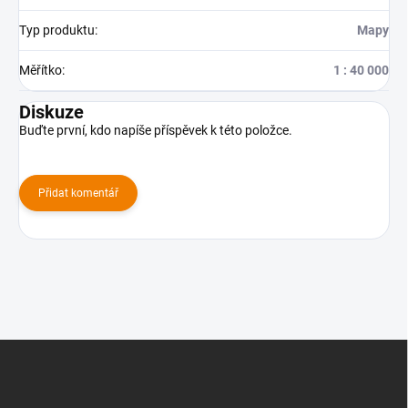
Typ produktu
:
Mapy
Měřítko
:
1 : 40 000
Diskuze
Buďte první, kdo napíše příspěvek k této položce.
Přidat komentář
Z
á
p