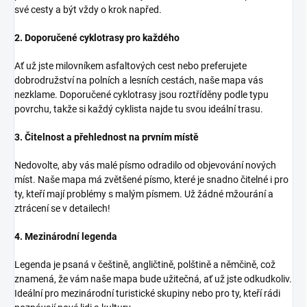
své cesty a být vždy o krok napřed.
2. Doporučené cyklotrasy pro každého
Ať už jste milovníkem asfaltových cest nebo preferujete
dobrodružství na polních a lesních cestách, naše mapa vás
nezklame. Doporučené cyklotrasy jsou roztříděny podle typu
povrchu, takže si každý cyklista najde tu svou ideální trasu.
3. Čitelnost a přehlednost na prvním místě
Nedovolte, aby vás malé písmo odradilo od objevování nových
míst. Naše mapa má zvětšené písmo, které je snadno čitelné i pro
ty, kteří mají problémy s malým písmem. Už žádné mžourání a
ztrácení se v detailech!
4. Mezinárodní legenda
Legenda je psaná v češtině, angličtině, polštině a němčině, což
znamená, že vám naše mapa bude užitečná, ať už jste odkudkoliv.
Ideální pro mezinárodní turistické skupiny nebo pro ty, kteří rádi