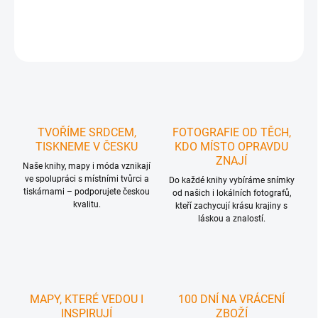
DETAILNÍ INFORMACE
ZEPTAT SE
HLÍDAT
TVOŘÍME SRDCEM,
FOTOGRAFIE OD TĚCH,
TISKNEME V ČESKU
KDO MÍSTO OPRAVDU
ZNAJÍ
Naše knihy, mapy i móda vznikají
ve spolupráci s místními tvůrci a
Do každé knihy vybíráme snímky
tiskárnami – podporujete českou
od našich i lokálních fotografů,
kvalitu.
kteří zachycují krásu krajiny s
láskou a znalostí.
MAPY, KTERÉ VEDOU I
100 DNÍ NA VRÁCENÍ
INSPIRUJÍ
ZBOŽÍ