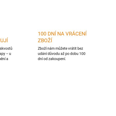
ZEPTAT SE
HLÍDAT
100 DNÍ NA VRÁCENÍ
RUJÍ
ZBOŽÍ
skvostů
Zboží nám můžete vrátit bez
apy – u
udání důvodu až po dobu 100
mění a
dní od zakoupení.