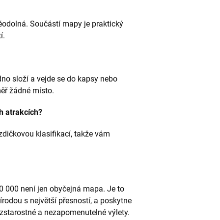
odolná. Součástí mapy je praktický
í.
o složí a vejde se do kapsy nebo
ěř žádné místo.
h atrakcích?
zdičkovou klasifikací, takže vám
0 000 není jen obyčejná mapa. Je to
írodou s největší přesností, a poskytne
zstarostné a nezapomenutelné výlety.