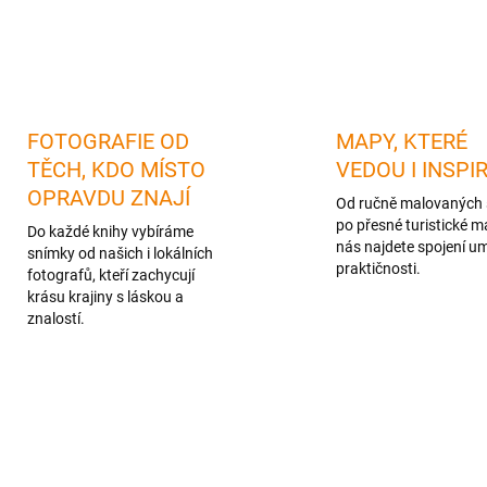
FOTOGRAFIE OD
MAPY, KTERÉ
TĚCH, KDO MÍSTO
VEDOU I INSPI
OPRAVDU ZNAJÍ
Od ručně malovaných 
po přesné turistické m
Do každé knihy vybíráme
nás najdete spojení u
snímky od našich i lokálních
praktičnosti.
fotografů, kteří zachycují
krásu krajiny s láskou a
znalostí.