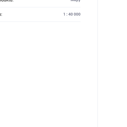
o
:
1 : 40 000