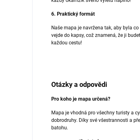
každý okamžik svého výletu naplno!
6. Praktický formát
Naše mapa je navržena tak, aby byla co 
vejde do kapsy, což znamená, že ji budet
každou cestu!
Otázky a odpovědi
Pro koho je mapa určená?
Mapa je vhodná pro všechny turisty a cy
dobrodruhy. Díky své všestrannosti a př
batohu.