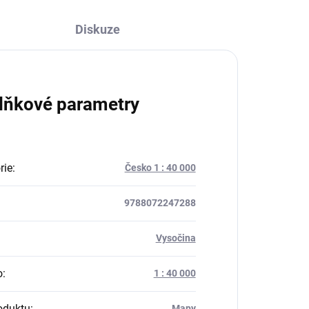
Diskuze
lňkové parametry
rie
:
Česko 1 : 40 000
9788072247288
:
Vysočina
o
:
1 : 40 000
oduktu
:
Mapy