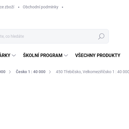
ce zboží
Obchodní podmínky
Hledat
ÁRKY
ŠKOLNÍ PROGRAM
VŠECHNY PRODUKTY
000
Česko 1 : 40 000
450 Třebíčsko, Velkomeziříčsko 1 : 40 00
ocení
169 Kč
169 Kč bez DPH
Měrná
SKLADEM