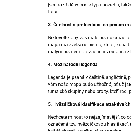
jsou roztříděny podle typu povrchu, takže
trasu.
3. Čitelnost a přehlednost na prvním mí
Nedovolte, aby vás malé písmo odradilo
mapa má zvětšené písmo, které je snadno 
malým písmem. Už žádné mžourání a ztrá
4. Mezinárodní legenda
Legenda je psaná v češtině, angličtině, 
vám naše mapa bude užitečná, ať už jste
turistické skupiny nebo pro ty, kteří rádi 
5. Hvězdičková klasifikace atraktivních
Nechcete minout to nejzajímavější, co ob
označená tzv. hvězdičkovou klasifikací, t