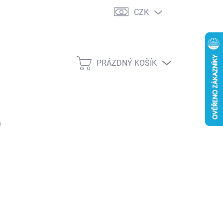
CZK
PRÁZDNÝ KOŠÍK
NÁKUPNÍ
KOŠÍK
0