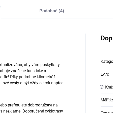
Podobné (4)
Dop
Katego
tualizována, aby vám poskytla ty
ahuje značené turistické a
EAN
:
tratíte! Díky podrobné kilometráži
t své cesty a být vždy o krok napřed.
?
Kraj
Měřítk
nebo preferujete dobrodružství na
ás nezklame. Doporučené cyklotrasy
Typ pr