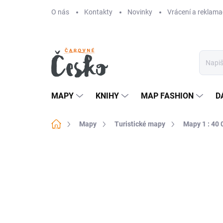
Přejít
O nás
Kontakty
Novinky
Vrácení a reklama
na
obsah
MAPY
KNIHY
MAP FASHION
D
Domů
Mapy
Turistické mapy
Mapy 1 : 40 
Neohodnoceno
Podrobnosti hodn