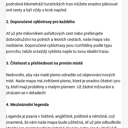
podrobné kilometráži turistických tras můžete snadno plánovat
své cesty a být vždy o krok napřed.
2. Doporučené cyklotrasy pro každého
Ať už jste milovníkem asfaltových cest nebo preferujete
dobrodružství na polních a lesních cestách, naše mapa vás
nezklame. Doporučené cyklotrasy jsou roztříděny podle typu
povrchu, takže si každý cyklista najde tu svou ideální trasu.
3. Čitelnost a přehlednost na prvním místě
Nedovolte, aby vás malé písmo odradilo od objevování nových
míst. Naše mapa má zvětšené písmo, které je snadno čitelné i pro
ty, kteří mají problémy s malým písmem. Už žádné mžourání a
ztrácení se v detailech!
4. Mezinárodní legenda
Legenda je psaná v češtině, angličtině, polštině a němčině, což
znamená, že vám naše mapa bude užitečná, ať už jste odkudkoliv.