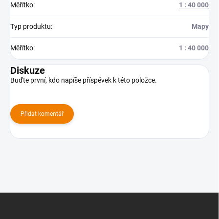
Měřítko
:
1 : 40 000
Typ produktu
:
Mapy
Měřítko
:
1 : 40 000
Diskuze
Buďte první, kdo napíše příspěvek k této položce.
Přidat komentář
Z
á