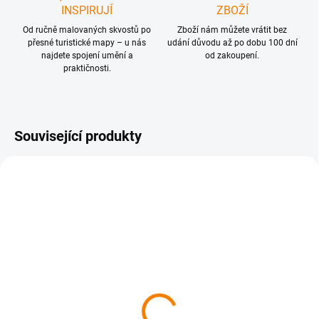
INSPIRUJÍ
ZBOŽÍ
Od ručně malovaných skvostů po
Zboží nám můžete vrátit bez
přesné turistické mapy – u nás
udání důvodu až po dobu 100 dní
najdete spojení umění a
od zakoupení.
praktičnosti.
Související produkty
SKLADEM
SKLADEM
420 Sedlčansko, Slapy 1
442 Novohradské hory,
: 40 000
Kaplice 1 : 40 000