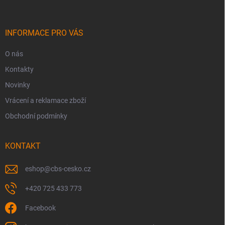
p
a
t
í
INFORMACE PRO VÁS
O nás
Kontakty
Novinky
Vrácení a reklamace zboží
Obchodní podmínky
KONTAKT
eshop
@
cbs-cesko.cz
+420 725 433 773
Facebook