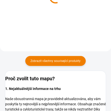
169 Kč
169 Kč
169 Kč bez DPH
169 Kč bez DPH
Do košíku
Do košíku
Zobrazit všechny související produkty
Proč zvolit tuto mapu?
1. Nejaktuálnější informace na trhu
Naše oboustranná mapa je pravidelně aktualizována, aby vám
poskytla ty nejnovější a nejpřesnější informace. Obsahuje značené
turistické a cykloturistické trasy, takže se nikdy neztratíte! Díky