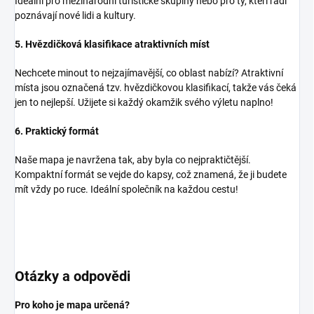
Ideální pro mezinárodní turistické skupiny nebo pro ty, kteří rádi
poznávají nové lidi a kultury.
5. Hvězdičková klasifikace atraktivních míst
Nechcete minout to nejzajímavější, co oblast nabízí? Atraktivní
místa jsou označená tzv. hvězdičkovou klasifikací, takže vás čeká
jen to nejlepší. Užijete si každý okamžik svého výletu naplno!
6. Praktický formát
Naše mapa je navržena tak, aby byla co nejpraktičtější.
Kompaktní formát se vejde do kapsy, což znamená, že ji budete
mít vždy po ruce. Ideální společník na každou cestu!
Otázky a odpovědi
Pro koho je mapa určená?