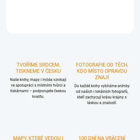
DETAILNÍ INFORMACE
ZEPTAT SE
HLÍDAT
TVOŘÍME SRDCEM,
FOTOGRAFIE OD TĚCH,
TISKNEME V ČESKU
KDO MÍSTO OPRAVDU
ZNAJÍ
Naše knihy, mapy i móda vznikají
ve spolupráci s místními tvůrci a
Do každé knihy vybíráme snímky
tiskárnami – podporujete českou
od našich i lokálních fotografů,
kvalitu.
kteří zachycují krásu krajiny s
láskou a znalostí.
MAPY, KTERÉ VEDOU I
100 DNÍ NA VRÁCENÍ