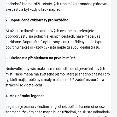
podrobné kilometráži turistických tras můžete snadno plánovat
své cesty a být vždy o krok napřed.
2. Doporučené cyklotrasy pro každého
Ať už jste milovníkem asfaltových cest nebo preferujete
dobrodružství na polních a lesních cestách, naše mapa vás
nezklame. Doporučené cyklotrasy jsou roztříděny podle typu
povrchu, takže si každý cyklista najde tu svou ideální trasu.
3. Čitelnost a přehlednost na prvním místě
Nedovolte, aby vás malé písmo odradilo od objevování nových
míst. Naše mapa má zvětšené písmo, které je snadno čitelné i pro
ty, kteří mají problémy s malým písmem. Už žádné mžourání a
ztrácení se v detailech!
4. Mezinárodní legenda
Legenda je psaná v češtině, angličtině, polštině a němčině, což
znamená, že vám naše mapa bude užitečná, ať už jste odkudkoliv.