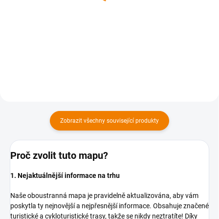
169 Kč
169 Kč
169 Kč bez DPH
169 Kč bez DPH
Do košíku
Do košíku
Zobrazit všechny související produkty
Proč zvolit tuto mapu?
1. Nejaktuálnější informace na trhu
Naše oboustranná mapa je pravidelně aktualizována, aby vám
poskytla ty nejnovější a nejpřesnější informace. Obsahuje značené
turistické a cykloturistické trasy, takže se nikdy neztratíte! Díky