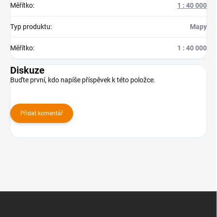
Měřítko
:
1 : 40 000
Typ produktu
:
Mapy
Měřítko
:
1 : 40 000
Diskuze
Buďte první, kdo napíše příspěvek k této položce.
Přidat komentář
Z
á