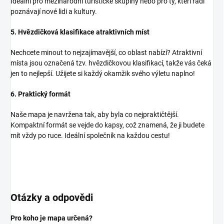
Ideální pro mezinárodní turistické skupiny nebo pro ty, kteří rádi
poznávají nové lidi a kultury.
5. Hvězdičková klasifikace atraktivních míst
Nechcete minout to nejzajímavější, co oblast nabízí? Atraktivní
místa jsou označená tzv. hvězdičkovou klasifikací, takže vás čeká
jen to nejlepší. Užijete si každý okamžik svého výletu naplno!
6. Praktický formát
Naše mapa je navržena tak, aby byla co nejpraktičtější.
Kompaktní formát se vejde do kapsy, což znamená, že ji budete
mít vždy po ruce. Ideální společník na každou cestu!
Otázky a odpovědi
Pro koho je mapa určená?