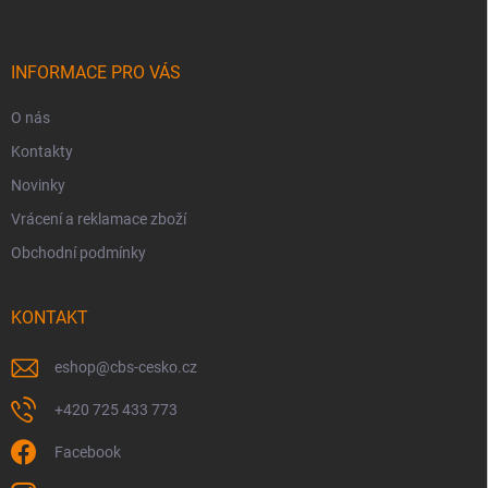
p
a
t
í
INFORMACE PRO VÁS
O nás
Kontakty
Novinky
Vrácení a reklamace zboží
Obchodní podmínky
KONTAKT
eshop
@
cbs-cesko.cz
+420 725 433 773
Facebook