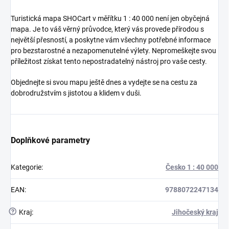
Turistická mapa SHOCart v měřítku 1 : 40 000 není jen obyčejná
mapa. Je to váš věrný průvodce, který vás provede přírodou s
největší přesností, a poskytne vám všechny potřebné informace
pro bezstarostné a nezapomenutelné výlety. Nepromeškejte svou
příležitost získat tento nepostradatelný nástroj pro vaše cesty.
Objednejte si svou mapu ještě dnes a vydejte se na cestu za
dobrodružstvím s jistotou a klidem v duši.
Doplňkové parametry
Kategorie
:
Česko 1 : 40 000
EAN
:
9788072247134
?
Kraj
:
Jihočeský kraj