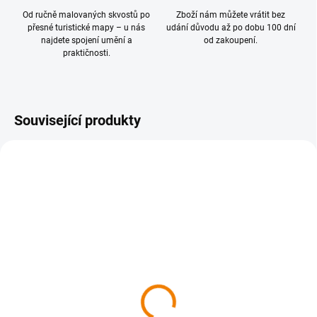
Od ručně malovaných skvostů po
Zboží nám můžete vrátit bez
přesné turistické mapy – u nás
udání důvodu až po dobu 100 dní
najdete spojení umění a
od zakoupení.
praktičnosti.
Související produkty
SKLADEM
SKLADEM
Šumava, Železnorudsko
436 Šumava - Lipensko,
1:40T - T434 SHOCart
Český Krumlov 1 : 40
000