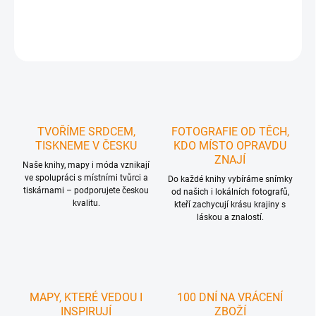
DETAILNÍ INFORMACE
ZEPTAT SE
HLÍDAT
TVOŘÍME SRDCEM,
FOTOGRAFIE OD TĚCH,
TISKNEME V ČESKU
KDO MÍSTO OPRAVDU
ZNAJÍ
Naše knihy, mapy i móda vznikají
ve spolupráci s místními tvůrci a
Do každé knihy vybíráme snímky
tiskárnami – podporujete českou
od našich i lokálních fotografů,
kvalitu.
kteří zachycují krásu krajiny s
láskou a znalostí.
MAPY, KTERÉ VEDOU I
100 DNÍ NA VRÁCENÍ
INSPIRUJÍ
ZBOŽÍ