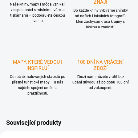
ZNAJÍ
Naše knihy, mapy i móda vznikají
ve spolupráci s místními tvůrci a
Do každé knihy vybíráme snímky
tiskárnami – podporujete českou
od našich i lokálních fotografů,
kvalitu.
kteří zachycují krásu krajiny s
láskou a znalostí.
MAPY, KTERÉ VEDOU I
100 DNÍ NA VRÁCENÍ
INSPIRUJÍ
ZBOŽÍ
Od ručně malovaných skvostů po
Zboží nám můžete vrátit bez
přesné turistické mapy – u nás
udání důvodu až po dobu 100 dní
najdete spojení umění a
od zakoupení.
praktičnosti.
Související produkty
NOVINKA