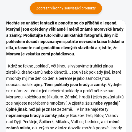
Zobrazit všechny související produkty
Nechte se unášet fantazií a ponořte se do příběhů a legend,
kterými jsou opředeny věhlasné i méně známé moravské hrady
a zámky. Prolistujte tuto knihu unikátních fotografií,
díky níž
pohledem dosud nepoznaným spatříte nevšední krásu lidského
díla, užasnete nad genialitou dávných stavitelů a zjistíte, že
Morava je vskutku zemí pohádkovou.
Když se řekne „poklad“, většinou si vybavíme truhlici plnou
zlaťáků, drahokamů nebo klenotů. Jsou však poklady jiné, které
mnohdy míjíme den co den a bereme je jako samozřejmou
součást naší krajiny.
Těmi poklady jsou hrady a zámky
. Vydejte
se s námi za těmito jedinečnými poklady a prolétněte se nad
Moravou, kolébkou naší kultury. Zámků, hradů i jejich pozůstatků
zde najdete nepřeberné množství. A zjistíte, že z
nebe vypadají
úplně jinak
, než jak je znáte ze země. V knize najdete ty
nejznámější hrady a zámky
jako je Bouzov, Telč, Bítov, Vranov
nad Dyjí, Perštejn, Špilberk, Mikulov, Valtice, Lednice, ale i
méně
známá místa
, o kterých se v knize dozvíte možná poprvé - hrady