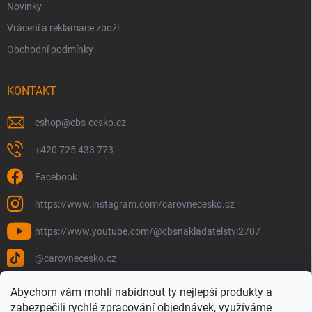
Novinky
Vrácení a reklamace zboží
Obchodní podmínky
KONTAKT
eshop
@
cbs-cesko.cz
+420 725 433 773
Facebook
https://www.instagram.com/carovnecesko.cz
https://www.youtube.com/@cbsnakladatelstvi2707
@carovnecesko.cz
Abychom vám mohli nabídnout ty nejlepší produkty a
zabezpečili rychlé zpracování objednávek, využíváme