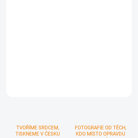
−
+
Přidat do košíku
Kniha leteckých fotografií moravských hradů a zámků
vám
přinese:
✅ Jedinečný pohled z nebe na
téměř 60 moravských hradů, zámků
a zřícenin
✅ Texty v
češtině i v angličtině
- ideální volba
pro zahraniční
čtenáře
✅ Poznání historie - každý
hrad a zámek je doplněn o fascinující
pověsti
✅
Vzdělávání, zábavu a inspiraci
k objevování české historie
✅
Skvělý dárek
pro všechny milovníky historie, umění, architektury a cestování
✅ Pevná vazba a tisk na kvalitní lesklý papír zaručuje
kvalitu fotografií a
dlouhou životnost
knihy
DETAILNÍ INFORMACE
ZEPTAT SE
HLÍDAT
TVOŘÍME SRDCEM,
FOTOGRAFIE OD TĚCH,
TISKNEME V ČESKU
KDO MÍSTO OPRAVDU