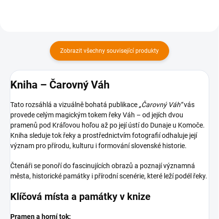
Zobrazit všechny související produkty
Kniha – Čarovný Váh
Tato rozsáhlá a vizuálně bohatá publikace
„Čarovný Váh“
vás
provede celým magickým tokem řeky Váh – od jejích dvou
pramenů pod Kráľovou hoľou až po její ústí do Dunaje u Komoče.
Kniha sleduje tok řeky a prostřednictvím fotografií odhaluje její
význam pro přírodu, kulturu i formování slovenské historie.
Čtenáři se ponoří do fascinujících obrazů a poznají významná
města, historické památky i přírodní scenérie, které leží podél řeky.
Klíčová místa a památky v knize
Pramen a horní tok: