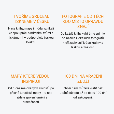
TVOŘÍME SRDCEM,
FOTOGRAFIE OD TĚCH,
TISKNEME V ČESKU
KDO MÍSTO OPRAVDU
ZNAJÍ
Naše knihy, mapy i móda vznikají
ve spolupráci s místními tvůrci a
Do každé knihy vybíráme snímky
tiskárnami – podporujete českou
od našich i lokálních fotografů,
kvalitu.
kteří zachycují krásu krajiny s
láskou a znalostí.
MAPY, KTERÉ VEDOU I
100 DNÍ NA VRÁCENÍ
INSPIRUJÍ
ZBOŽÍ
Od ručně malovaných skvostů po
Zboží nám můžete vrátit bez
přesné turistické mapy – u nás
udání důvodu až po dobu 100 dní
najdete spojení umění a
od zakoupení.
praktičnosti.