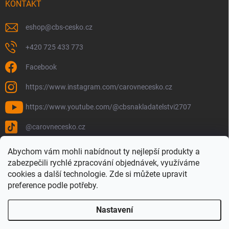
KONTAKT
eshop
@
cbs-cesko.cz
+420 725 433 773
Facebook
https://www.instagram.com/carovnecesko.cz
https://www.youtube.com/@cbsnakladatelstvi2707
@carovnecesko.cz
Abychom vám mohli nabídnout ty nejlepší produkty a
zabezpečili rychlé zpracování objednávek, využíváme
cookies a další technologie. Zde si můžete upravit
preference podle potřeby.
Nastavení