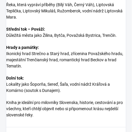
Řeka, která vypráví příběhy (Bílý Váh, Černý Váh), Liptovská
Teplička, Liptovský Mikuláš, Ružomberok, vodní nádrž Liptovská
Mara.
Střední tok – Pováží:
Důležitá města jako Žilina, Bytča, Považská Bystrica, Trenčín.
Hrady a památky:
Ikonický hrad Strečno a Starý hrad, zřícenina Považského hradu,
majestátní Trenčianský hrad, romantický hrad Beckov a hrad
Tematín.
Dolní tok:
Lokality jako Šoporňa, Sereď, Šaľa, vodní nádrž Kráľová a
Komárno (soutok s Dunajem).
Kniha je ideální pro milovníky Slovenska, historie, cestování a pro
všechny, kteří chtějí objevit nebo si připomenout krásu nejdelší
slovenské řeky.