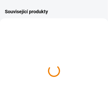
Související produkty
SKLADEM
SKLADEM
Čarovné Dolné Považie
Čarovné vody Slovenska
629 Kč
629 Kč
629 Kč bez DPH
629 Kč bez DPH
Do košíku
Do košíku