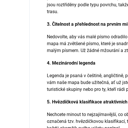
jsou roztříděny podle typu povrchu, takže
trasu.
3. Čitelnost a přehlednost na prvním mí
Nedovolte, aby vás malé písmo odradilo
mapa má zvětšené písmo, které je snadno 
malým písmem. Už žádné mžourání a ztrá
4. Mezinárodní legenda
Legenda je psaná v češtině, angličtině, 
vám naše mapa bude užitečná, ať už jste
turistické skupiny nebo pro ty, kteří rádi 
5. Hvězdičková klasifikace atraktivních
Nechcete minout to nejzajímavější, co ob
označená tzv. hvězdičkovou klasifikací, t