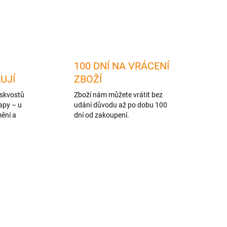
ZEPTAT SE
HLÍDAT
100 DNÍ NA VRÁCENÍ
RUJÍ
ZBOŽÍ
skvostů
Zboží nám můžete vrátit bez
apy – u
udání důvodu až po dobu 100
mění a
dní od zakoupení.