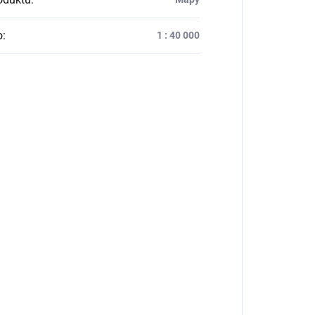
o
:
1 : 40 000