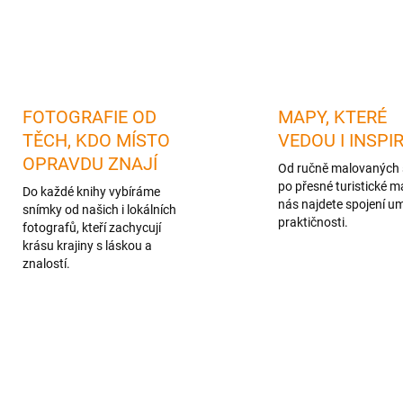
FOTOGRAFIE OD
MAPY, KTERÉ
TĚCH, KDO MÍSTO
VEDOU I INSPI
OPRAVDU ZNAJÍ
Od ručně malovaných 
po přesné turistické m
Do každé knihy vybíráme
nás najdete spojení u
snímky od našich i lokálních
praktičnosti.
fotografů, kteří zachycují
krásu krajiny s láskou a
znalostí.
TIP