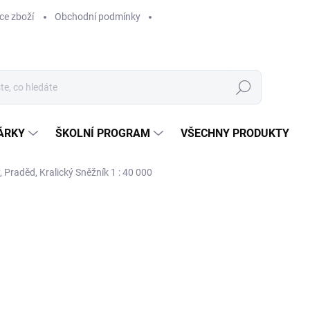
ce zboží
Obchodní podmínky
Hledat
ÁRKY
ŠKOLNÍ PROGRAM
VŠECHNY PRODUKTY
 Praděd, Kralický Sněžník 1 : 40 000
ocení
169 Kč
169 Kč bez DPH
Měrná
SKLADEM