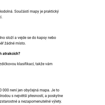
odolná. Součástí mapy je praktický
í.
o složí a vejde se do kapsy nebo
ěř žádné místo.
h atrakcích?
zdičkovou klasifikací, takže vám
0 000 není jen obyčejná mapa. Je to
írodou s největší přesností, a poskytne
zstarostné a nezapomenutelné výlety.