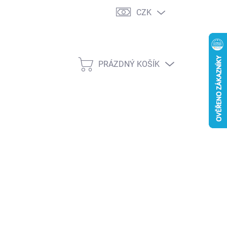
CZK
PRÁZDNÝ KOŠÍK
NÁKUPNÍ
KOŠÍK