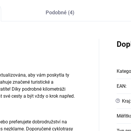
Podobné (4)
Dop
Katego
tualizována, aby vám poskytla ty
ahuje značené turistické a
EAN
:
tratíte! Díky podrobné kilometráži
t své cesty a být vždy o krok napřed.
?
Kraj
Měřítk
nebo preferujete dobrodružství na
ás nezklame. Doporučené cyklotrasy
Typ pr