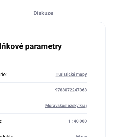
Diskuze
lňkové parametry
rie
:
Turistické mapy
9788072247363
:
Moravskoslezský kraj
o
:
1 : 40 000
oduktu
:
Mapy