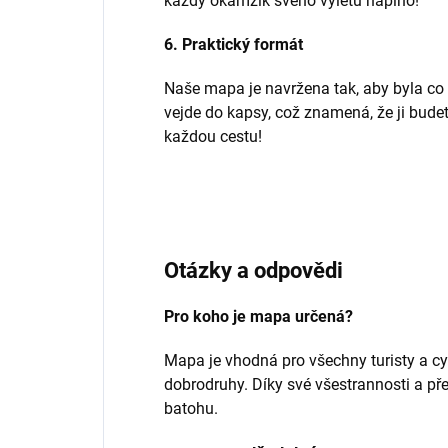
každý okamžik svého výletu naplno!
6. Praktický formát
Naše mapa je navržena tak, aby byla co 
vejde do kapsy, což znamená, že ji budet
každou cestu!
Otázky a odpovědi
Pro koho je mapa určená?
Mapa je vhodná pro všechny turisty a cy
dobrodruhy. Díky své všestrannosti a př
batohu.