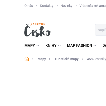
Přejít
O nás
Kontakty
Novinky
Vrácení a reklama
na
obsah
MAPY
KNIHY
MAP FASHION
D
Domů
Mapy
Turistické mapy
458 Jeseníky,
Neohodnoceno
Podrobnosti hodn