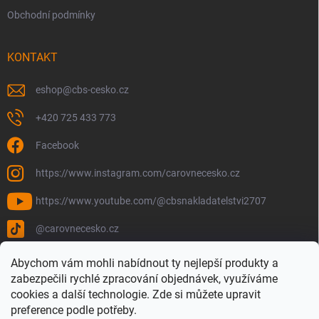
Obchodní podmínky
KONTAKT
eshop
@
cbs-cesko.cz
+420 725 433 773
Facebook
https://www.instagram.com/carovnecesko.cz
https://www.youtube.com/@cbsnakladatelstvi2707
@carovnecesko.cz
Abychom vám mohli nabídnout ty nejlepší produkty a
zabezpečili rychlé zpracování objednávek, využíváme
cookies a další technologie. Zde si můžete upravit
preference podle potřeby.