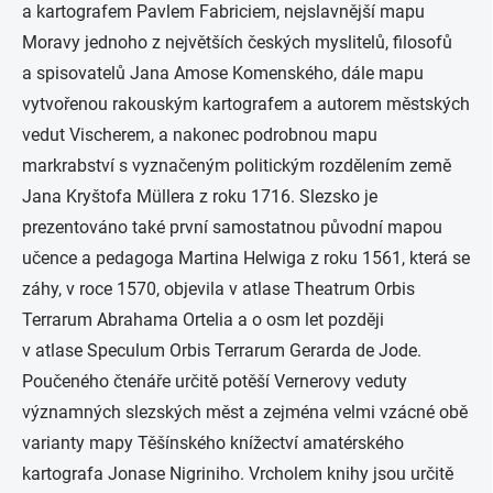
a kartografem Pavlem Fabriciem, nejslavnější mapu
Moravy jednoho z největších českých myslitelů, filosofů
a spisovatelů Jana Amose Komenského, dále mapu
vytvořenou rakouským kartografem a autorem městských
vedut Vischerem, a nakonec podrobnou mapu
markrabství s vyznačeným politickým rozdělením země
Jana Kryštofa Müllera z roku 1716. Slezsko je
prezentováno také první samostatnou původní mapou
učence a pedagoga Martina Helwiga z roku 1561, která se
záhy, v roce 1570, objevila v atlase
Theatrum Orbis
Terrarum
Abrahama Ortelia a o osm let později
v atlase
Speculum Orbis Terrarum
Gerarda de Jode.
Poučeného čtenáře určitě potěší Vernerovy veduty
významných slezských měst a zejména velmi vzácné obě
varianty mapy Těšínského knížectví amatérského
kartografa Jonase Nigriniho. Vrcholem knihy jsou určitě