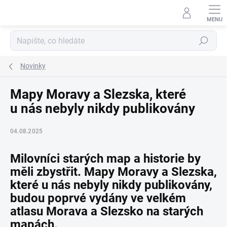
Přejít
na
obsah
Hledat
Novinky
Mapy Moravy a Slezska, které
u nás nebyly nikdy publikovány
04.08.2025
Milovníci starých map a historie by
měli zbystřit. Mapy Moravy a Slezska,
které u nás nebyly nikdy publikovány,
budou poprvé vydány ve velkém
atlasu Morava a Slezsko na starých
mapách.