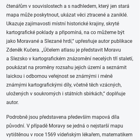
čtenářům v souvislostech a s nadhledem, který jen stará
mapa může poskytnout, ukázat věci ztracené a zaniklé.
Ukazuje zajímavosti místní historické krajiny, skryté
kartografické poklady a připomíná, na co můžeme být
jako Moravané a Slezané hrdí,
“ upřesňuje autor publikace
Zdeněk Kučera.
„Účelem atlasu je představit Moravu
a Slezsko v kartografickém znázornění necelých tří staletí,
poukázat na proměny rozsahu jejich území a seznámit
laickou i odbornou veřejnost se známými i méně
známými kartografickými díly, včetně těch vzácných,
uložených v soukromých i státních sbírkách,“
doplňuje
autor.
Podrobně jsou představena především mapová díla
původní. V případě Moravy se jedná o nejstarší mapu
vytištěnou v roce 1569 vídeňským lékařem, matematikem