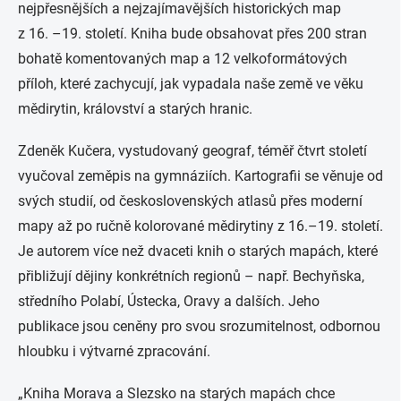
nejpřesnějších a nejzajímavějších historických map
z 16. –19. století. Kniha bude obsahovat přes 200 stran
bohatě komentovaných map a 12 velkoformátových
příloh, které zachycují, jak vypadala naše země ve věku
mědirytin, království a starých hranic.
Zdeněk Kučera
, vystudovaný geograf, téměř čtvrt století
vyučoval zeměpis na gymnáziích. Kartografii se věnuje od
svých studií, od československých atlasů přes moderní
mapy až po ručně kolorované mědirytiny z 16.–19. století.
Je autorem více než dvaceti knih o starých mapách, které
přibližují dějiny konkrétních regionů – např. Bechyňska,
středního Polabí, Ústecka, Oravy a dalších. Jeho
publikace jsou ceněny pro svou srozumitelnost, odbornou
hloubku i výtvarné zpracování.
„Kniha Morava a Slezsko na starých mapách chce