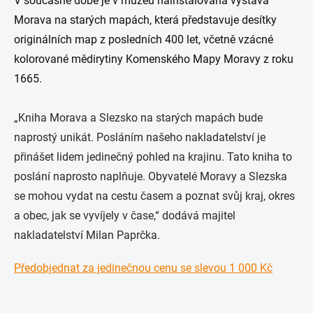
V současné době je v muzeu nainstalována výstava
Morava na starých mapách, která představuje desítky
originálních map z posledních 400 let, včetně vzácné
kolorované mědirytiny Komenského Mapy Moravy z roku
1665.
„Kniha Morava a Slezsko na starých mapách bude
naprostý unikát. Posláním našeho nakladatelství je
přinášet lidem jedinečný pohled na krajinu. Tato kniha to
poslání naprosto naplňuje. Obyvatelé Moravy a Slezska
se mohou vydat na cestu časem a poznat svůj kraj, okres
a obec, jak se vyvíjely v čase,“
dodává majitel
nakladatelství
Milan Paprčka
.
Předobjednat za jedinečnou cenu se slevou 1 000 Kč